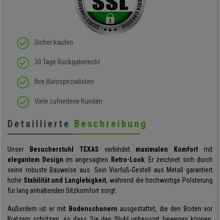
Sicher kaufen
30 Tage Rückgaberecht
Ihre Bürospezialisten
Viele zufriedene Kunden
Detaillierte
Beschreibung
Unser
Besucherstuhl TEXAS
verbindet
maximalen Komfort
mit
elegantem Design
im angesagten
Retro-Look
. Er zeichnet sich durch
seine robuste Bauweise aus. Sein Vierfuß-Gestell aus Metall garantiert
hohe
Stabilität und Langlebigkeit
, während die hochwertige Polsterung
für lang anhaltenden Sitzkomfort sorgt.
Außerdem ist er mit
Bodenschonern
ausgestattet, die den Boden vor
Kratzern schützen, so dass Sie den Stuhl unbesorgt bewegen können.