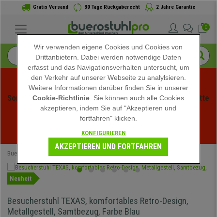
Gratis Versand
30 Tage Rückgaberecht
2 Jahre Garantie
0
Wir verwenden eigene Cookies und Cookies von
Drittanbietern. Dabei werden notwendige Daten
erfasst und das Navigationsverhalten untersucht, um
den Verkehr auf unserer Webseite zu analylsieren.
Weitere Informationen darüber finden Sie in unserer
Sommerschlussverauf bei buerstuhlpro! Exklusive Rabatte 
Cookie-Richtlinie
. Sie können auch alle Cookies
akzeptieren, indem Sie auf "Akzeptieren und
für kurze Zeit - 
Aktion ansehen
 -
fortfahren" klicken.
02
:
08
:
19
:
59
Ende der Aktion in:
KONFIGURIEREN
TAGE
STD
MIN
SEK
AKZEPTIEREN UND FORTFAHREN
Buerostuhlpro
Konferenzstühle
Neuheit
Besucherstuhl TEXAS, komfortables Retro-Design,
Metallgestell, Samtbezug, Farbe Blau