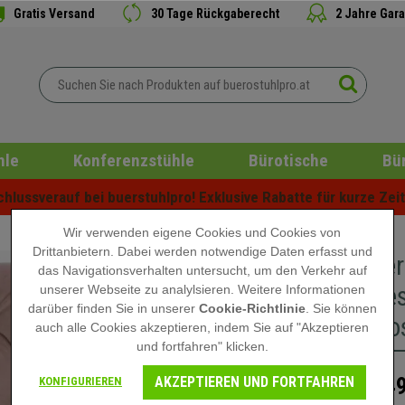
Gratis Versand
30 Tage Rückgaberecht
2 Jahre Gara
hle
Konferenzstühle
Bürotische
Bü
lussverauf bei buerstuhlpro! Exklusive Rabatte für kurze Zeit 
Wir verwenden eigene Cookies und Cookies von
Drittanbietern. Dabei werden notwendige Daten erfasst und
Besucher
das Navigationsverhalten untersucht, um den Verkehr auf
Retro-Des
unserer Webseite zu analylsieren. Weitere Informationen
darüber finden Sie in unserer
Cookie-Richtlinie
. Sie können
Farbe Ro
auch alle Cookies akzeptieren, indem Sie auf "Akzeptieren
und fortfahren" klicken.
AKZEPTIEREN UND FORTFAHREN
149
KONFIGURIEREN
209,90 €