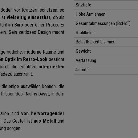
Sitztiefe
 Boden vor Kratzern schützen, so
Höhe Armlehnen
 ist
vielseitig einsetzbar
, ob als
Gesamtabmessungen (BxHxT)
hl im Büro oder einer Praxis. Er
 ein. Sein zeitloses Design macht
Stuhlbeine
Belastbarkeit bis max.
Gewicht
ür gemütliche, moderne Räume und
n Optik im Retro-Look
besticht
Verfassung
 durch die erhöhten
integrierten
Garantie
adezu ausstrahlt.
e diejenige auswählen können, die
fnissen des Raums passt, in dem
ialien sind
von hervorragender
t. Das Gestell ist
aus Metall
und
ung sorgen.