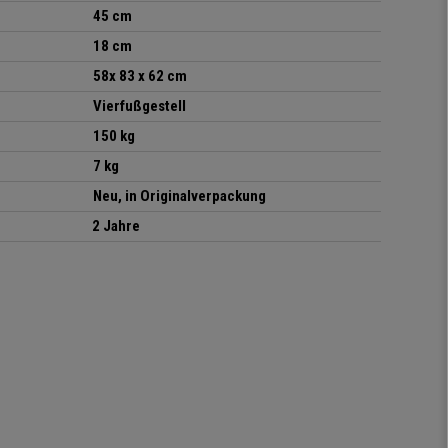
45 cm
18 cm
58x 83 x 62 cm
Vierfußgestell
150 kg
7 kg
Neu, in Originalverpackung
2 Jahre