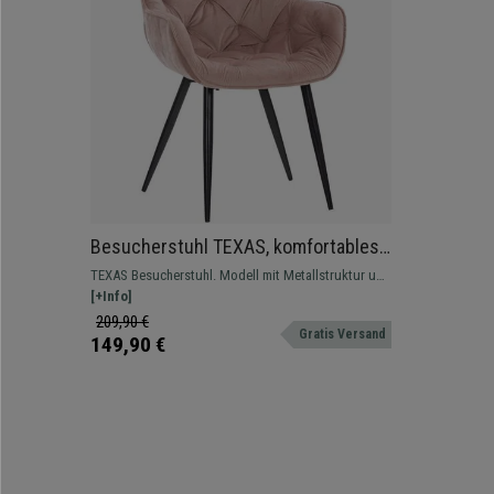
Besucherstuhl TEXAS, komfortables
Retro-Design, Metallgestell,
TEXAS Besucherstuhl. Modell mit Metallstruktur und
Samtbezug, Farbe Rosa
extra Komfort für Ihren Raum.
[+Info]
209,90 €
Gratis Versand
149,90 €