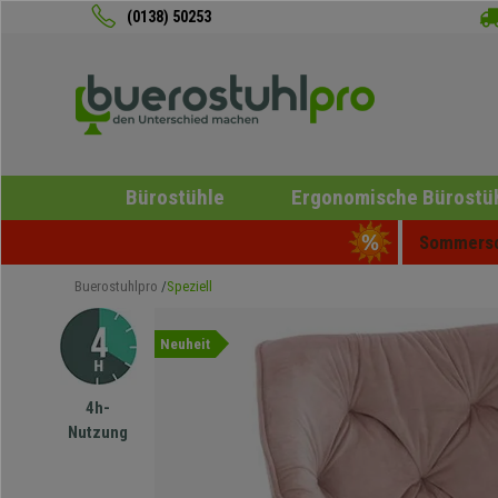
(0138) 50253
Bürostühle
Ergonomische Bürostü
Sommersch
Buerostuhlpro
Speziell
Neuheit
4h-
Nutzung