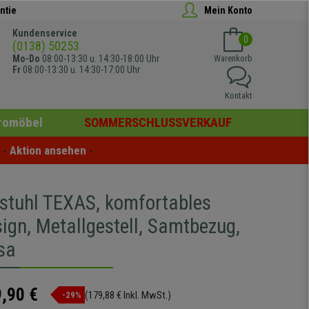
ntie
Mein Konto
Kundenservice
0
(0138) 50253
Mo-Do
08:00-13:30 u. 14:30-18:00 Uhr
Warenkorb
Fr
08:00-13:30 u. 14:30-17:00 Uhr
Kontakt
romöbel
SOMMERSCHLUSSVERKAUF
- 
Aktion ansehen
 -
stuhl TEXAS, komfortables
ign, Metallgestell, Samtbezug,
sa
,90 €
(179,88 € Inkl. MwSt.)
-29%