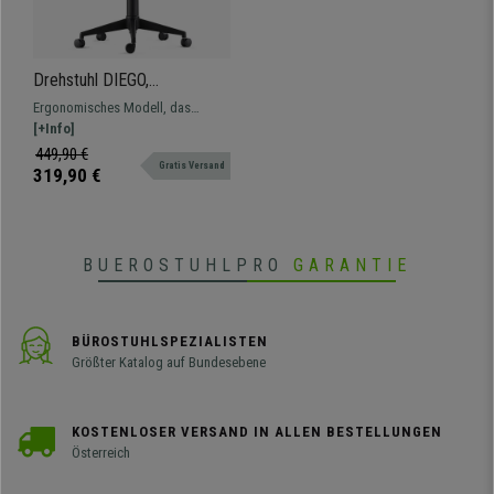
Drehstuhl DIEGO,
Stoffbezug, dicke
Ergonomisches Modell, das
Polsterung, Farbe
Komfort und Verstellbarkeit mit
[+Info]
Dunkelblau
hoher Qualität vereint. Optimal für
449,90 €
Gratis Versand
die intensive Nutzung zuhause
319,90 €
oder im Büro.
BUEROSTUHLPRO
GARANTIE
BÜROSTUHLSPEZIALISTEN
Größter Katalog auf Bundesebene
KOSTENLOSER VERSAND IN ALLEN BESTELLUNGEN
Österreich