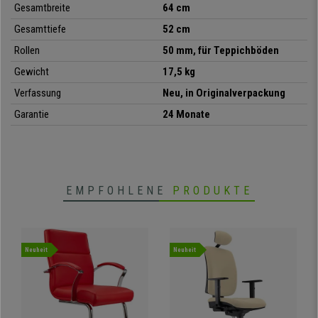
Gesamtbreite
64 cm
großgeschrieben sind.
Nur auf
buerostuhlpro
jetzt
zu einem
unschlagbaren Preis
Gesamttiefe
und mit dem besten Service erhältlich!
52 cm
Rollen
50 mm, für Teppichböden
•
Ergonomisches Design
Gewicht
17,5 kg
• Erstklassige Materialien
Verfassung
Neu, in Originalverpackung
•
Feuerfester Stoffbezug
Garantie
24 Monate
• Dicke Polsterung
•
Permanentkontakt
EMPFOHLENE
PRODUKTE
Neuheit
Neuheit