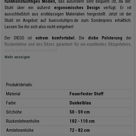
funktionstüchtiges Modell,
das außerdem sehr bequem ist, da der
Stuhl über ein äußerst
ergonomisches Design
verfügt. Er ist
ausschließlich aus erstklassigen Materialien hergestellt. Jetzt ist der
Stuhl im Angebot auf buerostuhlpro.de zum Sonderpreis erhältlich.
Lassen Sie ihn sich also nicht entgehen!
Der DIEGO ist
extrem komfortabel.
Die
dicke Polsterung
der
Rückenlehne und des Sitzes garantiert für ein exzellentes Sitzgerlebnis,
weich und dennoch formstabil.
Mehr anzeigen
Der DIEGO ist
für die professionelle intensive Nutzung von 8 Stunden
geeignet.
Sie werden sofort merken, dass mit diesem Modell der
Arbeitsalltag gleich halb so anstrengend ist.
Produktdetails:
Es werden nur erstklassige Produkte für die Herstellung dieses
Stuhls verwendet.
Das stabile Fußkreuz kann mit einer maximalen
Material
Feuerfester Stoff
Belastbarkeit von 120kg so einiges tragen. Es ist robust und langlebig.
Der
Farbe
Dunkelblau
Stoffbezug
ist ebenfalls hochwertig. Er besteht
aus feuerfestem
Material
und ist sehr widerstandsfähig. Außerdem ist er
in vielen
Sitzhöhe
50 - 59 cm
Farben erhältlich.
Rückenlehnenhöhe
102 - 110 cm
Sie haben hier den idealen Bürostuhl für die intensive tägliche Nutzung vor
Armlehnenhöhe
72 - 82 cm
sich, bei dem
Ergonomie, Komfort, Qualität und Design