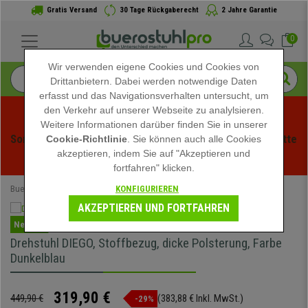
Gratis Versand
30 Tage Rückgaberecht
2 Jahre Garantie
0
Wir verwenden eigene Cookies und Cookies von
Drittanbietern. Dabei werden notwendige Daten
erfasst und das Navigationsverhalten untersucht, um
den Verkehr auf unserer Webseite zu analylsieren.
Weitere Informationen darüber finden Sie in unserer
Sommerschlussverauf bei buerstuhlpro! Exklusive Rabatte 
Cookie-Richtlinie
. Sie können auch alle Cookies
akzeptieren, indem Sie auf "Akzeptieren und
für kurze Zeit - 
Aktion ansehen
 -
fortfahren" klicken.
KONFIGURIEREN
Buerostuhlpro
Bürostühle
AKZEPTIEREN UND FORTFAHREN
Neuheit
Drehstuhl DIEGO, Stoffbezug, dicke Polsterung, Farbe
Dunkelblau
319,90 €
449,90 €
(383,88 € Inkl. MwSt.)
-29%