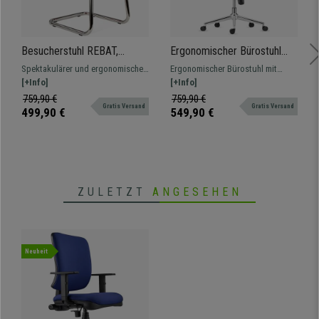
Besucherstuhl REBAT,
Ergonomischer Bürostuhl
Qualität und Design,
PIERO STOFF V mit
Spektakulärer und ergonomischer
Ergonomischer Bürostuhl mit
Lederbezug, Farbe Rot
Kopfstütze, verstellbare
Besucherstuhl, makelloses Design
[+Info]
Metallfußkreuz, dick
[+Info]
Armlehnen, Farbe Beige
und Verarbeitung, Luxus und
ausgepolstert, sehr bequem, mit
759,90 €
759,90 €
Gratis Versand
Gratis Versand
Komfort zum besten Preis.
verstellbaren Armlehnen. Für eine
499,90 €
549,90 €
intensive Nutzung geeignet.
ZULETZT
ANGESEHEN
Neuheit