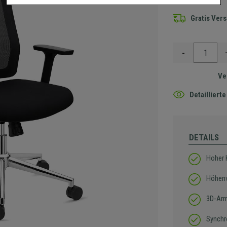
Gratis Ver
-
Ve
Detaillier
DETAILS
Hoher 
Höhenv
3D-Arml
Synchr