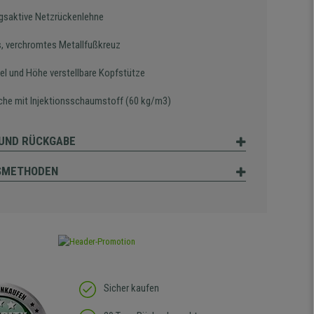
saktive Netzrückenlehne
s, verchromtes Metallfußkreuz
kel und Höhe verstellbare Kopfstütze
äche mit Injektionsschaumstoff (60 kg/m3)
UND RÜCKGABE
SMETHODEN
Sicher kaufen