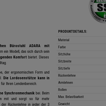
PRODUKTDETAILS:
Material
chen Bürostuhl ADARA mit
Farbe
um ein Modell, das sich durch sein
Sitzhöhe
agenden Komfort
bietet. Dieses
Sitzbreite
ltag.
Sitztiefe
be, der ergonomischen Form und
Rückenlehne
el.
Die Lordosenstütze kann in
Armlehnen
 für Ihren Lendenbereich.
Rollen
che
Synchronmechanik
bei. Beim
Max. Belastbarkeit
on mit und sorgt so für mehr
Gewicht
 der Rückenlehne in jeder der
3