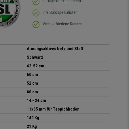
30 Tage Rückgaberecht
Ihre Bürospezialisten
Viele zufriedene Kunden
Atmungsaktives Netz und Stoff
Schwarz
42-52 cm
60 cm
52 cm
60 cm
14 - 24 cm
11x65 mm für Teppichboden
140 Kg
21 Kg