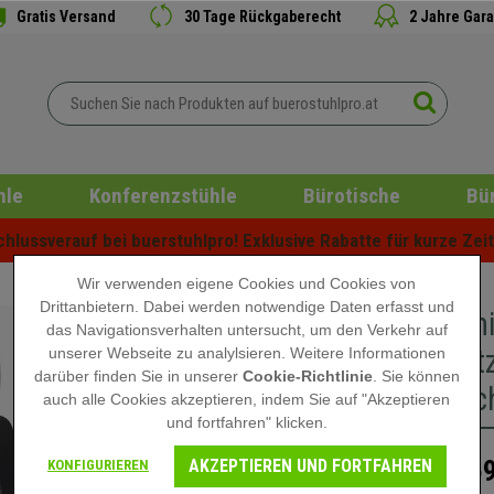
Gratis Versand
30 Tage Rückgaberecht
2 Jahre Gara
hle
Konferenzstühle
Bürotische
Bü
lussverauf bei buerstuhlpro! Exklusive Rabatte für kurze Zeit 
Wir verwenden eigene Cookies und Cookies von
Drittanbietern. Dabei werden notwendige Daten erfasst und
Ergonomi
das Navigationsverhalten untersucht, um den Verkehr auf
Kopfstüt
unserer Webseite zu analylsieren. Weitere Informationen
darüber finden Sie in unserer
Cookie-Richtlinie
. Sie können
Farbe Sc
auch alle Cookies akzeptieren, indem Sie auf "Akzeptieren
und fortfahren" klicken.
AKZEPTIEREN UND FORTFAHREN
269
KONFIGURIEREN
449,90 €