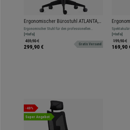
Ergonomischer Bürostuhl ATLANTA,
Ergonomi
8h-Nutzung, Stoffbezug, Farbe
exklusiv
Ergonomischer Stuhl für den professionellen
Spektakulär
Schwarz
gepolste
Gebrauch. Schönes Design, gehobener Komfort und
[+Info]
modernem De
[+Info]
Metallfu
aus hochwertigen Materialien gefertigt
459,90 €
199,90 €
Gratis Versand
299,90 €
169,90 
-40%
Super Angebot