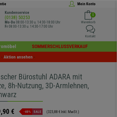
ntie
Mein Konto
Kundenservice
0
(0138) 50253
Mo-Do
08:00-13:30 u. 14:30-18:00 Uhr
Warenkorb
Fr
08:00-13:30 u. 14:30-17:00 Uhr
Kontakt
romöbel
SOMMERSCHLUSSVERKAUF
- 
Aktion ansehen
 -
scher Bürostuhl ADARA mit
ze, 8h-Nutzung, 3D-Armlehnen,
hwarz
,90 €
(323,88 € Inkl. MwSt.)
-40%
SALE