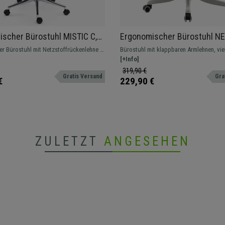
scher Bürostuhl MISTIC C,
Ergonomischer Bürostuhl NE
es Design mit Kopfstütze,
klappbare Armlehnen, beque
er Bürostuhl mit Netzstoffrückenlehne in
Bürostuhl mit klappbaren Armlehnen, vie
rte Lordosenstütze,
funktionell, Farbe Weiß/ Sch
sign, mit gepolsterter Lordosenstütze.
funktionell. Attraktives kontrastreiches 
[+Info]
ßkreuz , Farbe Schwarz
319,90 €
Gratis Versand
Gra
€
229,90 €
ZULETZT
ANGESEHEN