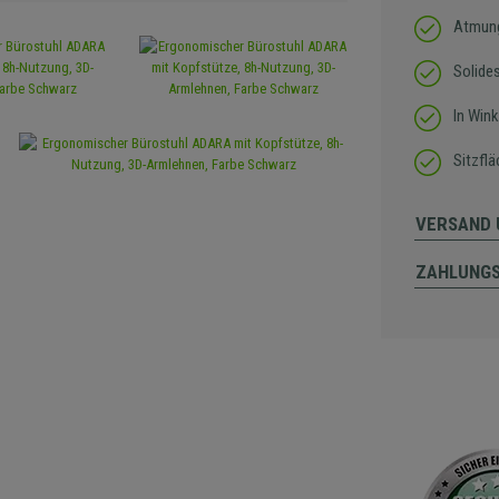
Atmung
Solide
In Win
Sitzfl
VERSAND 
ZAHLUNG