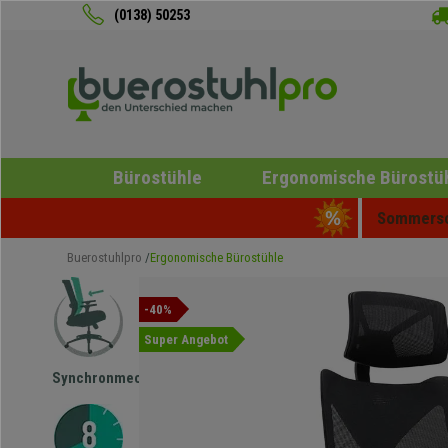
(0138) 50253
Bürostühle
Ergonomische Bürostü
Sommersch
Buerostuhlpro
Ergonomische Bürostühle
-40%
Super Angebot
Synchronmechanik