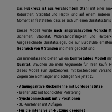
Das
Fußkreuz ist aus verchromtem Stahl
mit einer mak
Robustheit, Stabilität und Haptik sind auf einem andere
Moment an feststellen, dass es sich um einen Qualitätsstuhls
Dieses Modell wurde
nach anspruchsvollen Vorschrif
Sicherheit, Stabilität, Widerstandsfähigkeit und Haltbar
Ausgezeichnete Qualitätssiegel, die nur Bürostühle erhalten
Gebrauch von 8 Stunden
und mehr gedacht sind.
Zusammenfassend bieten wir ein
komfortables Modell mi
Qualität
. Brauchen Sie mehr Argumente für Ihren Kauf? N
dieses Modell zum Spitzenpreis, mit kostenlosem Versan
Zögern Sie nicht länger und schlagen Sie jetzt zu.
•
Atmungsaktive Rückenlehne mit Lordosenstütze
• Breiter Sitz mit hochdichter Polsterung
•
Synchronmechanik mit 3 Positionen
• 3D-Armlehnen mit Auflagen
•
Für die intensive 8h-Nutzung geeignet