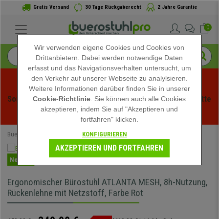
Gratis Versand
30 Tage Rückgaberecht
2 Jahre Garantie
0
Wir verwenden eigene Cookies und Cookies von
Drittanbietern. Dabei werden notwendige Daten
erfasst und das Navigationsverhalten untersucht, um
den Verkehr auf unserer Webseite zu analylsieren.
Weitere Informationen darüber finden Sie in unserer
Sommerschlussverauf bei buerstuhlpro! Exklusive Rabatte 
Cookie-Richtlinie
. Sie können auch alle Cookies
akzeptieren, indem Sie auf "Akzeptieren und
für kurze Zeit - 
Aktion ansehen
 -
fortfahren" klicken.
KONFIGURIEREN
Buerostuhlpro
Speziell
AKZEPTIEREN UND FORTFAHREN
Neuheit
Ergonomischer Bürostuhl ATLANTA MESH, 8h-Nutzung,
Rückenlehne mit Netzstoff, Farbe Rot