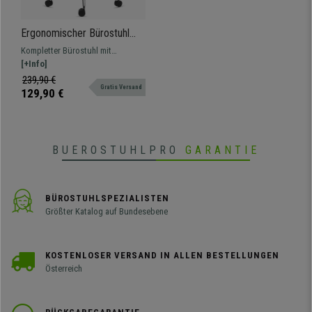
•
Wippmechanik
• Solide Design-Armlehnen
Ergonomischer Bürostuhl
•
Hochdichte Polsterung
ERGOCITY, Lordosenstütze,
Kompletter Bürostuhl mit
Wippfunktion, Farbe Burgund
spektakulärer Lordosenstütze,
[+Info]
äußerst komfortabel, robust und
239,90 €
Gratis Versand
widerstandsfähig, mit
129,90 €
Metallfußkreuz.
BUEROSTUHLPRO
GARANTIE
BÜROSTUHLSPEZIALISTEN
Größter Katalog auf Bundesebene
KOSTENLOSER VERSAND IN ALLEN BESTELLUNGEN
Österreich