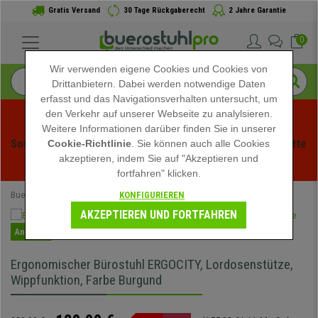
Gratis Versand
30 Tage Rückgaberecht
2 Jahre Garantie
0
Wir verwenden eigene Cookies und Cookies von
Drittanbietern. Dabei werden notwendige Daten
erfasst und das Navigationsverhalten untersucht, um
den Verkehr auf unserer Webseite zu analylsieren.
Weitere Informationen darüber finden Sie in unserer
Sommerschlussverauf bei buerstuhlpro! Exklusive Rabatte 
Cookie-Richtlinie
. Sie können auch alle Cookies
akzeptieren, indem Sie auf "Akzeptieren und
für kurze Zeit - 
Aktion ansehen
 -
fortfahren" klicken.
KONFIGURIEREN
Buerostuhlpro
Bürostühle
AKZEPTIEREN UND FORTFAHREN
Angebot
Ergonomischer Bürostuhl ERGOCITY, Lordosenstütze,
Wippfunktion, Farbe Burgund