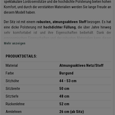
spektakuläre Lordosenstütze und die hochdichte Polsterung bieten hohen
Komfort, und durch die verstärkten Materialien werden Sie lange Freude an
diesem Modell haben.
Der Sitz ist mit einem
robusten, atmungsaktiven Stoff
bezogen. Es hat
eine dicke Polsterung mit
hochdichter Füllung
, die über Jahre hinweg
sehr komfortabel ist und ihre Eigenschaften beibehält. Dank der
ergonomischen Eigenschaften und der robusten Materialien kann dieser
Stuhl über einen langen Zeitraum mit maximaler Garantie verwendet
Mehr anzeigen
werden.
PRODUKTDETAILS:
Wie schon auf den Fotos zu erkennen ist, hat er eine
ergonomisch
geformte Rückenlehne
und mit integrierter Lordosenstütze. Dadurch
Material
Atmungsaktives Netz/Stoff
wird der untere Rückenbereich optimal gestützt und eine gesunde
Farbe
Burgund
Körperhaltung jederzeit gewährleistet. Der
atmungsaktive Netzbezug
ist
sehr widerstandsfähig und sorgt für eine gute Belüftung.
Sitzhöhe
44 - 53 cm
Sitzbreite
50 cm
Ein weiteres Plus an Komfort bietet die
integrierte Wippmechanik
. Dabei
kann die Rückenlehne entweder frei wippen oder in einer festen Position
Sitztiefe
48 cm
arretiert werden. Ferner kann der Gegendruck der Rückenlehne individuell
Rückenlehne
52 cm
an das Gewicht des Benutzers angepasst werden.
Dadurch sorgen Sie für
mehr Bewegungsfreiheit, was sich wiederum positiv auf Ihre Gesundheit
Armlehnen
26 cm (ab Sitz)