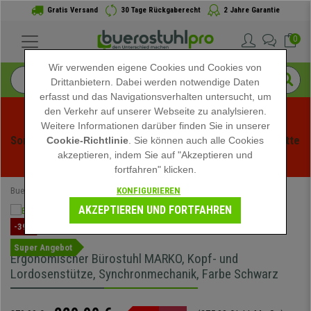
Gratis Versand
30 Tage Rückgaberecht
2 Jahre Garantie
0
Wir verwenden eigene Cookies und Cookies von
Drittanbietern. Dabei werden notwendige Daten
erfasst und das Navigationsverhalten untersucht, um
den Verkehr auf unserer Webseite zu analylsieren.
Weitere Informationen darüber finden Sie in unserer
Sommerschlussverauf bei buerstuhlpro! Exklusive Rabatte 
Cookie-Richtlinie
. Sie können auch alle Cookies
akzeptieren, indem Sie auf "Akzeptieren und
für kurze Zeit - 
Aktion ansehen
 -
fortfahren" klicken.
KONFIGURIEREN
Buerostuhlpro
Bürostühle
Ergonomische Bürostühle
AKZEPTIEREN UND FORTFAHREN
-39%
Super Angebot
Ergonomischer Bürostuhl MARKO, Kopf- und
Lordosenstütze, Synchronmechanik, Farbe Schwarz