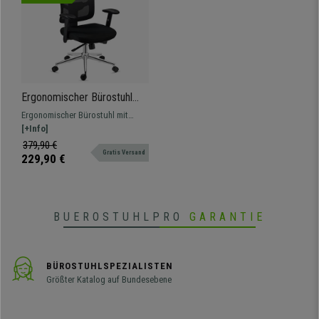
Ergonomischer Bürostuhl
MARKO, Kopf- und
Ergonomischer Bürostuhl mit
Lordosenstütze,
Kopf- und Lordosenstütze.
[+Info]
Synchronmechanik, Farbe
Hochwertige Materialien,
379,90 €
Schwarz
Gratis Versand
Metallstruktur und
229,90 €
atmungsaktiver Netzbezug.
BUEROSTUHLPRO
GARANTIE
BÜROSTUHLSPEZIALISTEN
Größter Katalog auf Bundesebene