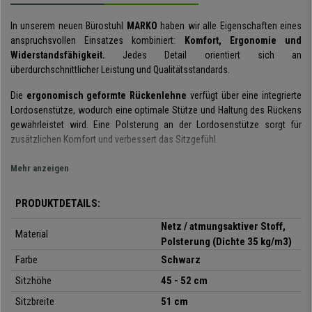
In unserem neuen Bürostuhl
MARKO
haben wir alle Eigenschaften eines
anspruchsvollen Einsatzes kombiniert:
Komfort, Ergonomie und
Widerstandsfähigkeit.
Jedes Detail orientiert sich an
überdurchschnittlicher Leistung und Qualitätsstandards.
Die
ergonomisch geformte Rückenlehne
verfügt über eine integrierte
Lordosenstütze, wodurch eine optimale Stütze und Haltung des Rückens
gewährleistet wird. Eine Polsterung an der Lordosenstütze sorgt für
zusätzlichen Komfort und verbessert das Sitzgefühl.
Dieser Bürostuhl ist mit einer
fortschrittlichen Synchronmechanik und
Mehr anzeigen
einer Wippfunktion ausgestattet
. Dadurch kann die Rückenlehne nach
hinten geneigt und in
3 verschiedenen Positionen arretiert werden
.
PRODUKTDETAILS:
Zudem lässt sich der Stuhl an das eigene Körpergewicht anpassen und
sorgt so stets für den passenden Gegendruck beim Zurücklehnen. Die
Netz / atmungsaktiver Stoff,
Material
einfache und intuitive Handhabung ermöglicht die optimale Nutzung aller
Polsterung (Dichte 35 kg/m3)
Funktionen und sorgt für ein Plus an Komfort.
Farbe
Schwarz
Der Sitz ist mit atmungsaktivem Stoff bezogen. Eine
üppige Polsterung
Sitzhöhe
45 - 52 cm
und die hochdichte Füllung mit einer Dichte von 35 kg/m3
macht das
Sitzbreite
51 cm
Sitzen viel bequemer. Es sind Eigenschaften, die an einem guten