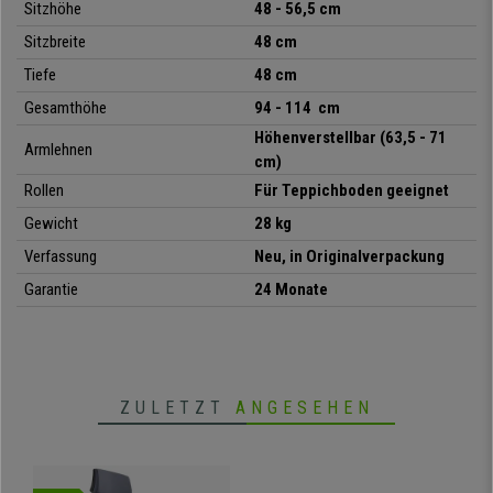
Sitzhöhe
48 - 56,5 cm
Qualität erhältlich! Nutzen Sie die Gelegenheit und schlagen Sie jetzt zu!!
Sitzbreite
48 cm
• EXKLUSIV nur auf Bestellung handgenäht- und gefertigt
Tiefe
48 cm
• Verstellbare Rückenlehne und Lordosenstütze
• Ergonomisch geformt, für die 8h-Nutzung geeignet
Gesamthöhe
94 - 114 cm
• Synchronmechanik mit verschiedenen Positionen
Höhenverstellbar (63,5 - 71
• Höhenverstellbare Armlehnen und weiche Kopfstütze
Armlehnen
cm)
• 100%iger Polyester-Stoffbezug, schwer entflammbar
Rollen
Für Teppichboden geeignet
• Qualitätszertifikat: CATAS-Test
Gewicht
28 kg
Verfassung
Neu, in Originalverpackung
Garantie
24 Monate
ZULETZT
ANGESEHEN