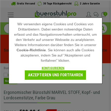
Gratis Versand
30 Tage Rückgaberecht
2 Jahre Garantie
0
Wir verwenden eigene Cookies und Cookies von
Drittanbietern. Dabei werden notwendige Daten
erfasst und das Navigationsverhalten untersucht, um
den Verkehr auf unserer Webseite zu analylsieren.
Weitere Informationen darüber finden Sie in unserer
Sommerschlussverauf bei buerstuhlpro! Exklusive Rabatte 
Cookie-Richtlinie
. Sie können auch alle Cookies
akzeptieren, indem Sie auf "Akzeptieren und
für kurze Zeit - 
Aktion ansehen
 -
fortfahren" klicken.
KONFIGURIEREN
Buerostuhlpro
Bürostühle
AKZEPTIEREN UND FORTFAHREN
Neuheit
Ergonomischer Bürostuhl MARVEL STOFF, Kopf- und
Lordosenstütze, Farbe Grau