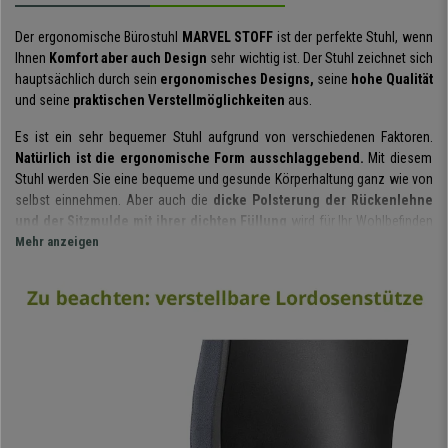
Der ergonomische Bürostuhl
MARVEL STOFF
ist der perfekte Stuhl, wenn
Ihnen
Komfort aber auch Design
sehr wichtig ist. Der Stuhl zeichnet sich
hauptsächlich durch sein
ergonomisches Designs,
seine
hohe Qualität
und seine
praktischen Verstellmöglichkeiten
aus.
Es ist ein sehr bequemer Stuhl aufgrund von verschiedenen Faktoren.
Natürlich ist die ergonomische Form ausschlaggebend.
Mit diesem
Stuhl werden Sie eine bequeme und gesunde Körperhaltung ganz wie von
selbst einnehmen. Aber auch die
dicke Polsterung der Rückenlehne
und der Sitzmulde
mit ihrer dichten Füllung
wird für Ihr Wohlbefinden
im Alltag sorgen.
Mehr anzeigen
Die vielen Einstellmöglichkeiten sorgen dafür, dass sich der Bürostuhl
Ihren Bedürfnissen optimal anpassen lässt.
Die höhenverstellbare
Rückenlehne, zusammen mit der integrierten Lordosenstütze
wird
Sie an den wichtigsten Punkten Ihres Rückens unterstützen.
Rückenbeschwerden wird somit vorgebeugt.
Die Armlehnen sind höhenverstellbar und die Kopfstütze ist
besonders weich gepolstert.
All diese Verstellmöglichkeiten machen
diesen Bürostuhl
für die 8-Stunden-Nutzung geeignet.