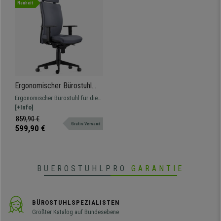
Neuheit
Ergonomischer Bürostuhl
MARVEL STOFF, Kopf- und
Ergonomischer Bürostuhl für die
Lordosenstütze, Farbe Grau
professionelle Nutzung mit
[+Info]
verstellbarer Rückenlehne und
859,90 €
Gratis Versand
Lordosenstütze sowie
599,90 €
höhenverstellbaren Armlehnen.
BUEROSTUHLPRO
GARANTIE
BÜROSTUHLSPEZIALISTEN
Größter Katalog auf Bundesebene