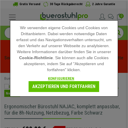
Gratis Versand
30 Tage Rückgaberecht
2 Jahre Garantie
0
Wir verwenden eigene Cookies und Cookies von
Drittanbietern. Dabei werden notwendige Daten
erfasst und das Navigationsverhalten untersucht, um
den Verkehr auf unserer Webseite zu analylsieren.
Weitere Informationen darüber finden Sie in unserer
Sommerschlussverauf bei buerstuhlpro! Exklusive Rabatte 
Cookie-Richtlinie
. Sie können auch alle Cookies
akzeptieren, indem Sie auf "Akzeptieren und
für kurze Zeit - 
Aktion ansehen
 -
fortfahren" klicken.
KONFIGURIEREN
Buerostuhlpro
Ergonomische Bürostühle
AKZEPTIEREN UND FORTFAHREN
Neuheit
Ergonomischer Bürostuhl NAJAC, komplett anpassbar,
für die 8h-Nutzung, Netzbezug, Farbe Schwarz