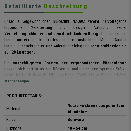
Detaillierte
Beschreibung
Unser außergewöhnlicher Bürostuhl
NAJAC
vereint hervorragende
Ergonomie, Verarbeitung und Design. Aufgrund seiner
Verstellmöglichkeiten und dem durchdachten Design
handelt es sich
hierbei um ein sehr komplettes und funktionstüchtiges Modell. Darüber
hinaus ist er sehr robust und widerstandsfähig und
kann problemlos bis
zu 120 kg tragen.
Die
ausgeklügelten Formen der ergonomischen Rückenlehne
passen sich perfekt an den Rücken an und bieten eine optimale Stütze
sogar im Lendenbereich. Mit ihrer hohen Flexibilität wird eine erhöhte
Bewegungsfreiheit gewährleistet, was zu einem noch besseren
Mehr anzeigen
Sitzgefühl führt. Darüber hinaus garantiert der 100% atmungsaktive
Netzbezug eine gute Luftzirkulation.
PRODUKTDETAILS:
Dieses Modell kommt mit einer praktischen
Synchronmechanik
, wobei
Netz / Fußkreuz aus poliertem
Material
sich Sitz und Rückenlehne synchron bewegen und die Neigung der
Aluminium
Rückenlehne in 4
verschiedenen Positionen arretiert werden kann
.
Farbe
Schwarz
Zudem lässt sich über den Verstellhebel die exklusive und
Sitzhöhe
49 - 54 cm
sehr
komfortable Wippfunktion
aktivieren oder blockieren und der