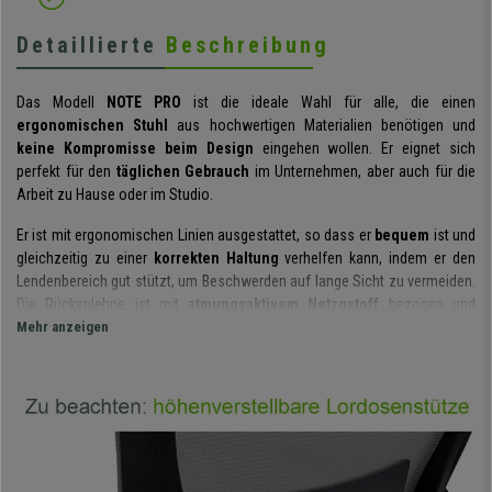
Detaillierte
Beschreibung
Das Modell
NOTE PRO
ist die ideale Wahl für alle, die einen
ergonomischen Stuhl
aus hochwertigen Materialien benötigen und
keine Kompromisse beim Design
eingehen wollen. Er eignet sich
perfekt für den
täglichen Gebrauch
im Unternehmen, aber auch für die
Arbeit zu Hause oder im Studio.
Er ist mit ergonomischen Linien ausgestattet, so dass er
bequem
ist und
gleichzeitig zu einer
korrekten Haltung
verhelfen kann, indem er den
Lendenbereich gut stützt, um Beschwerden auf lange Sicht zu vermeiden.
Die Rückenlehne ist mit
atmungsaktivem Netzgstoff
bezogen und
verfügt über eine
Mehr anzeigen
höhenverstellbare Lordosenstütze
, die Sie Ihren
Bedürfnissen entsprechend einstellen können.
Der Sitz ist mit
atmungsaktivem Stoff bezogen und bequem
gepolstert
- Eigenschaften, die bei einem guten Alltagssitz nicht fehlen
dürfen. Für zusätzlichen Halt sind die Armlehnen
stabil und
höhenverstellbar
, so dass der Sitz an verschiedene Benutzer oder
Arbeitsflächen angepasst werden kann.