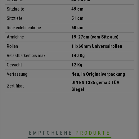
Sitzbreite
49 cm
Sitztiefe
51 cm
Rückenlehnenhöhe
60 cm
Armlehne
19-27cm (vom Sitz aus)
• Ergonomische Rückenlehne aus atmungsaktivem Netzstoff
• Gepolsterter Sitz mit Stoffbezug, verschiedene Farben
Rollen
11x60mm Universalrollen
• Auch als Version mit verstellbarer Kopfstütze erhältlich
Belastbarkeit bis max.
140 Kg
• Bequeme, höhenverstellbare Armlehnen
• Höhenverstellbare Lordosenstütze
Gewicht
12 Kg
• DIN EN 1335 zertifiziert
Verfassung
Neu, in Originalverpackung
DIN EN 1335 gemäß TÜV
Zertifikat
Siegel
EMPFOHLENE
PRODUKTE