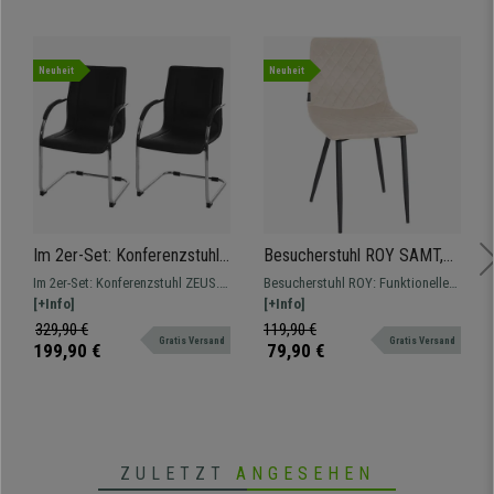
Neuheit
Neuheit
Im 2er-Set: Konferenzstuhl
Besucherstuhl ROY SAMT,
ZEUS, Metallgestell,
stabiles Vierfuß-Gestell aus
Im 2er-Set: Konferenzstuhl ZEUS.
Besucherstuhl ROY: Funktionelles,
exklusives Design,
Metall, Samtbezug, Farbe
Ein exklusives Modell mit breiter
[+Info]
modernes und schlichtes Design.
[+Info]
Lederbezug, Farbe Schwarz
Creme
Sitzmulde und Rückenlehne,
Erhältlich mit Stoff- und
329,90 €
119,90 €
Gratis Versand
Gratis Versand
hochwertiger Kunstlederbezug.
Samtbezug
199,90 €
79,90 €
ZULETZT
ANGESEHEN