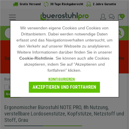
Gratis Versand
30 Tage Rückgaberecht
2 Jahre Garantie
0
Wir verwenden eigene Cookies und Cookies von
Drittanbietern. Dabei werden notwendige Daten
erfasst und das Navigationsverhalten untersucht, um
den Verkehr auf unserer Webseite zu analylsieren.
Weitere Informationen darüber finden Sie in unserer
Sommerschlussverauf bei buerstuhlpro! Exklusive Rabatte 
Cookie-Richtlinie
. Sie können auch alle Cookies
akzeptieren, indem Sie auf "Akzeptieren und
für kurze Zeit - 
Aktion ansehen
 -
fortfahren" klicken.
KONFIGURIEREN
Buerostuhlpro
Speziell
AKZEPTIEREN UND FORTFAHREN
Neuheit
Ergonomischer Bürostuhl NOTE PRO, 8h Nutzung,
verstellbare Lordosenstütze, Kopfstütze, Netzstoff und
Stoff, Grau