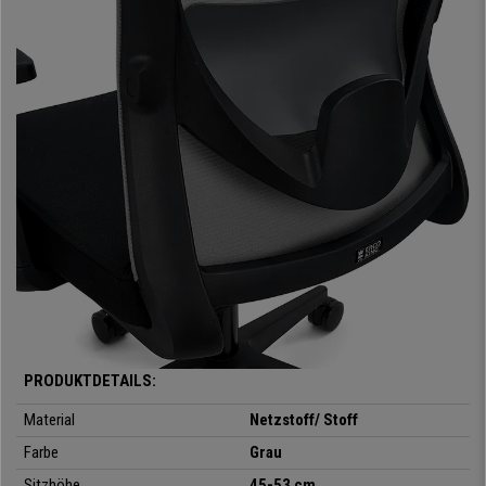
Auch dieses Modell ist in
verschiedenen Farben
erhältlich, so dass Sie
diejenige auswählen können, die am besten zu Ihrem Raum passt. Wenn
Sie es vorziehen, haben wir auch eine Version mit
verstellbarer
Kopfstütze
entwickelt:
NOTE PRO
Der Stuhl ist außerdem mit einem
Synchronmechanismus
ausgestattet, der Ihnen eine
größere
Bewegungsfreiheit
bietet. Sie können also entscheiden, ob Sie die
Rückenlehne fixiert lassen oder ob Sie sie schwingen lassen möchten.
Der Widerstand der Rückenlehne ist
ebenfalls einstellbar
.
Auch
die
Kopfstütze
ist sowohl in der
Höhe als auch im Winkel verstellbar
.
Es handelt sich um einen Stuhl aus hochwertigen Materialien, der sich
perfekt für den
professionellen Einsatz
eignet. Das Modell NOTE PRO ist
ein
DIN EN 1335 zertifiziertes
Produkt gemäß
TÜV SIEGEL
mit einem
ausgezeichneten Preis-Leistungs-Verhältnis und einem hohen Komfort.
Lassen Sie sich diese
einmalige Gelegenheit
nicht entgehen und
wählen Sie jetzt die Farbe, die Ihnen gefällt!
PRODUKTDETAILS:
Material
Netzstoff/ Stoff
Farbe
Grau
Sitzhöhe
45-53 cm