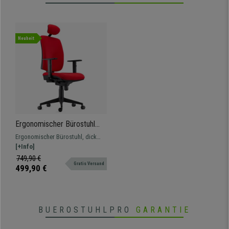
Neuheit
Ergonomischer Bürostuhl
PIERO, mit Kopfstütze und
Ergonomischer Bürostuhl, dick
verstellbaren Armlehnen,
ausgepolstert, sehr bequem, mit
[+Info]
Stoffbezug, Farbe Rot
verstellbaren Armlehnen. Für die
749,90 €
Gratis Versand
intensive 8 H Nutzung geeignet
499,90 €
BUEROSTUHLPRO
GARANTIE