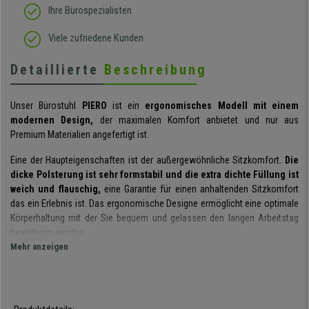
Ihre Bürospezialisten
Viele zufriedene Kunden
Detaillierte
Beschreibung
Unser Bürostuhl
PIERO
ist ein
ergonomisches Modell mit einem
modernen Design,
der maximalen Komfort anbietet und nur aus
Premium Materialien angefertigt ist.
Eine der Haupteigenschaften ist der außergewöhnliche Sitzkomfort.
Die
dicke Polsterung ist sehr formstabil und die extra dichte Füllung ist
weich und flauschig,
eine Garantie für einen anhaltenden Sitzkomfort
das ein Erlebnis ist. Das ergonomische Designe ermöglicht eine optimale
Körperhaltung mit der Sie bequem und gelassen den langen Arbeitstag
bewältigen werden.
Mehr anzeigen
Die
vielen Verstellmöglichkeiten
, die dieses Modell beinhaltet, tragen
ebenfalls zur ergonomischen Gestaltung bei, so kann man zum Beispiel
die
Höhe der Rückenlehne
individuell einstellen, auch
die Kopfstütze
und die Armlehnen sind verstellbar,
damit sich im Endeffekt der Stuhl