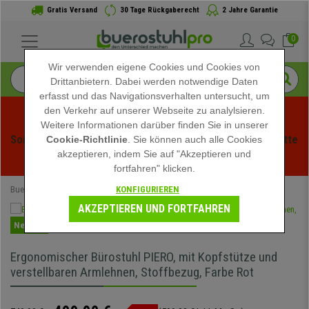
Gratis Versand
30 Tage Rückgaberecht
2 Jahre Garantie
0
Wir verwenden eigene Cookies und Cookies von
Drittanbietern. Dabei werden notwendige Daten
erfasst und das Navigationsverhalten untersucht, um
den Verkehr auf unserer Webseite zu analylsieren.
Weitere Informationen darüber finden Sie in unserer
Sommerschlussverauf bei buerstuhlpro! Exklusive Rabatte 
Cookie-Richtlinie
. Sie können auch alle Cookies
akzeptieren, indem Sie auf "Akzeptieren und
für kurze Zeit - 
Aktion ansehen
 -
fortfahren" klicken.
KONFIGURIEREN
Buerostuhlpro
Bürostühle
AKZEPTIEREN UND FORTFAHREN
Neuheit
Ergonomischer Bürostuhl PIERO, mit Kopfstütze und
verstellbaren Armlehnen, Stoffbezug, Farbe Rot