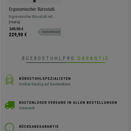
Ergonomischer Bürostuhl
RIVER mit Kopfstütze,
Ergonomischer Bürostuhl mit
modernes Design,
innovativem Design und
[+Info]
Wippfunktion, Farbe Grün
verstellbaren Armlehnen.
349,90 €
Gratis Versand
229,90 €
BUEROSTUHLPRO
GARANTIE
BÜROSTUHLSPEZIALISTEN
Größter Katalog auf Bundesebene
KOSTENLOSER VERSAND IN ALLEN BESTELLUNGEN
Österreich
RÜCKGABEGARANTIE