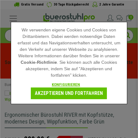
Gratis Versand
30 Tage Rückgaberecht
2 Jahre Garantie
0
Wir verwenden eigene Cookies und Cookies von
Drittanbietern. Dabei werden notwendige Daten
erfasst und das Navigationsverhalten untersucht, um
den Verkehr auf unserer Webseite zu analylsieren.
Weitere Informationen darüber finden Sie in unserer
Sommerschlussverauf bei buerstuhlpro! Exklusive Rabatte 
Cookie-Richtlinie
. Sie können auch alle Cookies
akzeptieren, indem Sie auf "Akzeptieren und
für kurze Zeit - 
Aktion ansehen
 -
fortfahren" klicken.
KONFIGURIEREN
Buerostuhlpro
Ergonomische Bürostühle
AKZEPTIEREN UND FORTFAHREN
Ergonomischer Bürostuhl RIVER mit Kopfstütze,
modernes Design, Wippfunktion, Farbe Grün