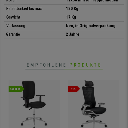
Rollen
11x50 mm für Teppichboden
• Wippfunktion
Belastbarkeit bis max.
120 Kg
•
Höhenverstellbare Armlehnen
• Stabiles und robustes Fußkreuz aus verchromtem Stahl
Gewicht
17 Kg
•
Entspricht der Norm DIN EN 1335
Verfassung
Neu, in Originalverpackung
Garantie
2 Jahre
EMPFOHLENE
PRODUKTE
Angebot
-44%