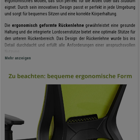
ergonomisches Modell, das sich perfekt für die Arbeit oder das Studium
eignet. Durch sein innovatives Design passt er perfekt in jede Umgebung
und sorgt für bequemes Sitzen und eine korrekte Körperhaltung.
Die
ergonomisch geformte Rückenlehne
gewährleistet eine gesunde
Haltung und die integrierte Lordosenstütze bietet eine optimale Stütze für
den unteren Rückenbereich. Das Design der Rückenlehne wurde bis ins
Detail durchdacht und erfüllt alle Anforderungen einer anspruchsvollen
Nutzung.
Mehr anzeigen
Die
Rückenlehne ist mit atmungsaktivem Netz
bezogen. Damit wird
eine hervorragende Transpiration ermöglicht und der Sitzkomfort deutlich
erhöht. Die
dicke und bequeme Polsterung des Sitzes mit
Injektionsschaumstoff (60 kg/m3)
sowie der atmungsaktive
Stoffbezug sind Eigenschaften, die an einem guten Bürostuhl nicht fehlen
dürfen.
Die Armlehnen sind höhenverstellbar
und bieten eine zusätzliche
Stütze an langen Arbeitstagen. Ein weiteres wichtiges Element dieses
Sitzes ist die große Kopfstütze. Kopf und Nacken werden damit perfekt
gestützt und lästige Schmerzen und Ermüdungserscheinungen
vermieden. Dieser Stuhl ist sehr angenehm in der Anwendung und bietet