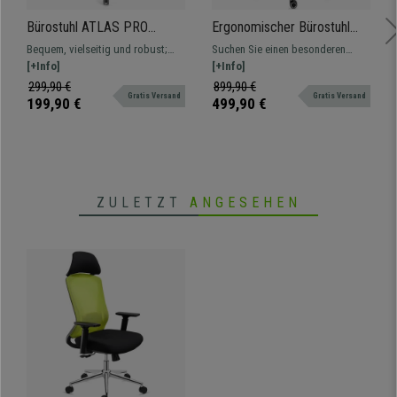
Bürostuhl ATLAS PRO
Ergonomischer Bürostuhl
LEDER, verstellbare Rücken-
ENERGY mit Kopfstütze,
Bequem, vielseitig und robust;
Suchen Sie einen besonderen
und Armlehnen,
Hochwertige Technik und
und das zu einem unschlagbaren
[+Info]
Bürostuhl? Dieses Modell ist 100%
[+Info]
Metallfußkreuz, Farbe
Qualität, Farbe Schwarz
Preis. Dieses Modell ist in
exklusiv, auf dem Höhepunkt von
299,90 €
899,90 €
Schwarz
Gratis Versand
Gratis Versand
verschiedenen Endfertigungen und
Design und Qualität! Nur bei
199,90 €
499,90 €
Farben erhältlich.
Buerostuhlpro!
ZULETZT
ANGESEHEN