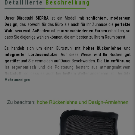
Detaillierte
Beschreibung
Unser Bürostuhl
SIERRA
ist ein Modell mit
schlichtem, modernem
Design
, das sowohl für das Büro als auch für Ihr Zuhause die
perfekte
Wahl
sein wird. Außerdem ist er in
verschiedenen Farben
erhältlich, so
dass Sie diejenige wählen können, die am besten zu Ihrem Raum passt.
Es handelt sich um einen Bürostuhl mit
hoher Rückenlehne
und
integrierter Lordosenstütze
: Auf diese Weise wird Ihr Rücken
gut
gestützt
und Sie vermeiden auf Dauer Beschwerden. Die
Linienführung
ist ergonomisch
und die Polsterung besteht aus
atmungsaktivem
Netzstoff
, so dass es auch bei heißem Wetter angenehm ist. Der Sitz
hingegen ist mit Stoff bezogen und
Mehr anzeigen
bequem gepolstert
. Wie man auf
den Fotos erkennen kann, hat er
abgerundete Sitzkanten
, so dass man
auch nach langem Sitzen noch
bequem sitzen
kann.
Die Design-Armlehnen sind in die Rückenlehne
integriert
und als
zusätzliche Stütze fixiert. Sie lassen sich zwar nicht verstellen, sind aber
so angebracht, dass sie
bequem zu benutzen
sind: die perfekte
Verbindung von
Ergonomie und Bewegungsfreiheit
während der
Arbeitszeit.