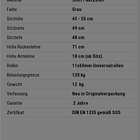
Material
Stoff / Netzstoff
buerostuhlpro ist er
nur einen Klick
entfernt!
Farbe
Grau
Sitzhöhe
45 - 55 cm
Sitzbreite
49 cm
Sitztiefe
48 cm
Höhe Rückenlehne
71 cm
Höhe Armlehne
18 cm (ab Sitz)
Rollen
11x60mm Universalrollen
•
Rückenlehne mit integrierter Lordosenstütze
Belastungsgrenze
120 kg
• Praktische und bequeme Design-Armlehnen
Gewicht
12 kg
•
Rückenlehne mit ergonomischer Formgebung
Verfassung
Neu in Originalverpackung
• Atmungsaktive Netz- und Stoffpolsterung
•
Qualitätszertifikat DIN EN 1335
Garantie
2 Jahre
Zertifikat
DIN EN 1335 gemäß SGS