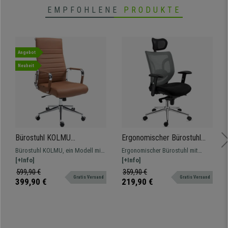
EMPFOHLENE
PRODUKTE
Angebot
Neuheit
Bürostuhl KOLMU
Ergonomischer Bürostuhl
ECHTLEDER, Metallgestell,
LAMBO, 8h-Nutzung ,
Bürostuhl KOLMU, ein Modell mit
Ergonomischer Bürostuhl mit
elegantes Design mit
Kopfstütze, unglaubliche
markantem Design, das Komfort
[+Info]
verstellbarer Lendenwirbelstütze.
[+Info]
Quersteppung, Farbe
Lendenwirbelstütze, Farbe
und hochwertige Materialien
Komfort und Qualität, für eine
599,90 €
359,90 €
Hellbraun
Grau
Gratis Versand
Gratis Versand
vereint.
intensive Nutzung von 8 Stunden.
399,90 €
219,90 €