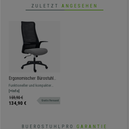
ZULETZT
ANGESEHEN
Ergonomischer Bürostuhl
SIERRA, atmungsaktive
Funktioneller und kompakter
Netzstoffrückenlehne,
Schreibtischstuhl, perfekt für
[+Info]
Lordosenstütze, praktisch
Zuhause und das Büro.
159,90 €
und bequem, Grau
Gratis Versand
Hergestellt aus atmungsaktivem
134,90 €
Stoff und Netzstoff, robust, stark
und langlebig.
BUEROSTUHLPRO
GARANTIE