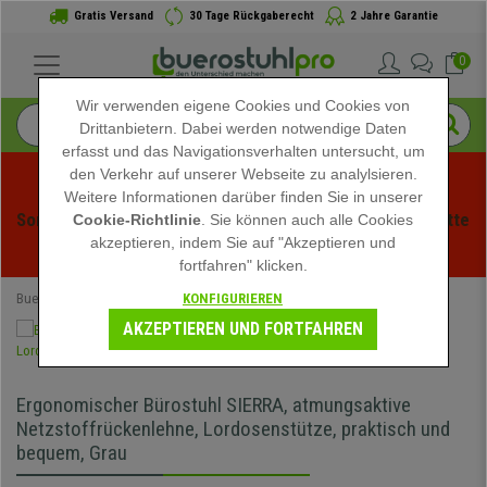
Gratis Versand
30 Tage Rückgaberecht
2 Jahre Garantie
0
Wir verwenden eigene Cookies und Cookies von
Drittanbietern. Dabei werden notwendige Daten
erfasst und das Navigationsverhalten untersucht, um
den Verkehr auf unserer Webseite zu analylsieren.
Weitere Informationen darüber finden Sie in unserer
Sommerschlussverauf bei buerstuhlpro! Exklusive Rabatte 
Cookie-Richtlinie
. Sie können auch alle Cookies
akzeptieren, indem Sie auf "Akzeptieren und
für kurze Zeit - 
Aktion ansehen
 -
fortfahren" klicken.
KONFIGURIEREN
Buerostuhlpro
Bürostühle
Ergonomische Bürostühle
AKZEPTIEREN UND FORTFAHREN
Ergonomischer Bürostuhl SIERRA, atmungsaktive
Netzstoffrückenlehne, Lordosenstütze, praktisch und
bequem, Grau