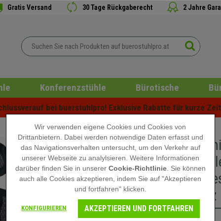
Gratis Versand
30 Tage Rückgaberecht
2 Jahre Gara
hle
Konferenzstühle
Bürotische
Bü
lussverauf bei buerstuhlpro! Exklusive Rabatte für kurze Zeit 
Wir verwenden eigene Cookies und Cookies von
Drittanbietern. Dabei werden notwendige Daten erfasst und
Ergonomi
das Navigationsverhalten untersucht, um den Verkehr auf
maximale
unserer Webseite zu analylsieren. Weitere Informationen
darüber finden Sie in unserer
Cookie-Richtlinie
. Sie können
Metallges
auch alle Cookies akzeptieren, indem Sie auf "Akzeptieren
und fortfahren" klicken.
Schwarz
AKZEPTIEREN UND FORTFAHREN
KONFIGURIEREN