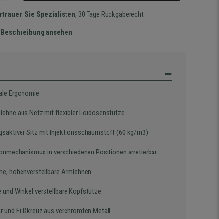
rtrauen Sie Spezialisten
, 30 Tage Rückgaberecht
te Beschreibung ansehen
le Ergonomie
lehne aus Netz mit flexibler Lordosenstütze
saktiver Sitz mit Injektionsschaumstoff (60 kg/m3)
onmechanismus in verschiedenen Positionen arretierbar
e, höhenverstellbare Armlehnen
e und Winkel verstellbare Kopfstütze
ur und Fußkreuz aus verchromten Metall