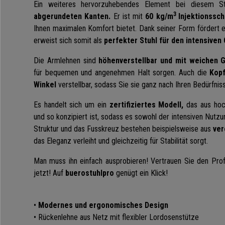
Ein weiteres hervorzuhebendes Element bei diesem S
3
abgerundeten Kanten.
Er ist mit
60 kg/m
Injektionssc
Ihnen maximalen Komfort bietet. Dank seiner Form fördert e
erweist sich somit als
perfekter Stuhl für den intensiven
Die Armlehnen sind
höhenverstellbar und mit weichen 
für bequemen und angenehmen Halt sorgen. Auch die
Kopf
Winkel
verstellbar, sodass Sie sie ganz nach Ihren Bedürfni
Es handelt sich um ein
zertifiziertes Modell,
das aus hoch
und so konzipiert ist, sodass es sowohl der intensiven Nutzun
Struktur und das Fusskreuz bestehen beispielsweise aus
ver
das Eleganz verleiht und gleichzeitig für Stabilität sorgt.
Man muss ihn einfach ausprobieren! Vertrauen Sie den Prof
jetzt! Auf
buerostuhlpro
genügt ein Klick!
•
Modernes und ergonomisches Design
• Rückenlehne aus Netz mit flexibler Lordosenstütze