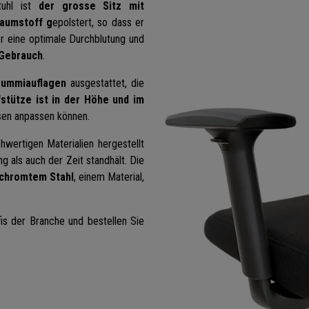
tuhl ist
der grosse Sitz mit
haumstoff g
epolstert, so
dass er
r eine optimale Durchblutung und
 Gebrauch
.
Gummiauflagen
ausgestattet, die
stütze ist in der Höhe und im
ssen anpassen können.
wertigen Materialien hergestellt
g als auch der Zeit standhält. Die
chromtem Stahl
, einem Material,
is der Branche und bestellen Sie