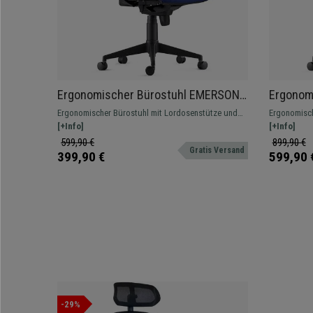
Ergonomischer Bürostuhl EMERSON,
Ergonomi
verstellbare Armlehnen und
Lordosen
Ergonomischer Bürostuhl mit Lordosenstütze und
Ergonomische
Lordosenstütze, Farbe Dunkelblau
Schwarz
Synchronmechanik, feuerfester Netzbezug, für die
[+Info]
verstellbar
[+Info]
8h-Nutzung geeignet.
höhenverste
599,90 €
899,90 €
Gratis Versand
399,90 €
599,90 
-29%