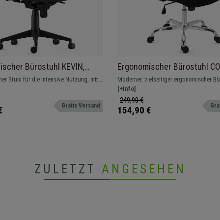
scher Bürostuhl KEVIN,
Ergonomischer Bürostuhl CO
stütze, Stoffbezug, Farbe
klappbare Armlehnen, ergon
r Stuhl für die intensive Nutzung, mit
Moderner, vielseitiger ergonomischer Bü
Design, Farbe Schwarz
er Rückenlehne, Lordosenstütze und
klappbaren Armlehnen und Lordosenstü
[+Info]
llbare Armlehnen.
249,90 €
Gratis Versand
Gra
€
154,90 €
ZULETZT
ANGESEHEN