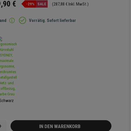
,90 €
(287,88 € Inkl. MwSt.)
-29%
SALE
sand
Vorrätig. Sofort lieferbar
Schwarz
+
IN DEN WARENKORB