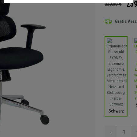
239
339,90 €
Gratis Ver
Schwarz
-