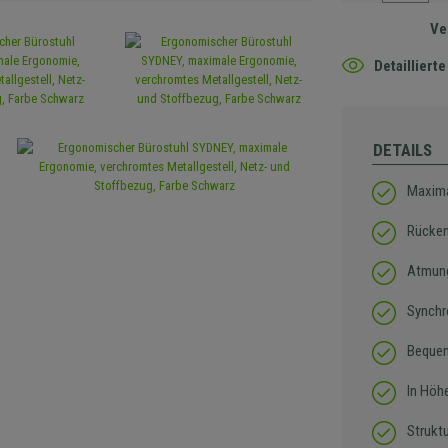
Ve
Detaillier
DETAILS
Maxima
Rücken
Atmung
Synchr
Bequem
In Höh
Strukt