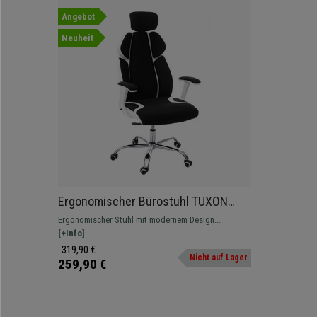
Angebot
Neuheit
Ergonomischer Bürostuhl TUXON
WHITE, exklusives Design,
Ergonomischer Stuhl mit modernem Design.
verstellbare Sitztiefe, Stoff/
Rückenlehne mit verstellbarer Kopfstütze und
[+Info]
Kunstleder, Farbe Schwarz
besonders bequeme Polsterung aus hochwertigem
319,90 €
Nicht auf Lager
Stoff und Kunstleder
259,90 €