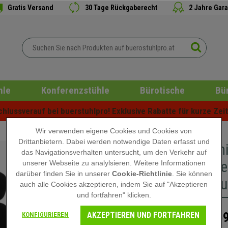
Gratis Versand
30 Tage Rückgaberecht
2 Jahre Gara
hle
Konferenzstühle
Bürotische
Bü
lussverauf bei buerstuhlpro! Exklusive Rabatte für kurze Zeit 
Wir verwenden eigene Cookies und Cookies von
Drittanbietern. Dabei werden notwendige Daten erfasst und
Ergonomi
das Navigationsverhalten untersucht, um den Verkehr auf
exklusive
unserer Webseite zu analylsieren. Weitere Informationen
darüber finden Sie in unserer
Cookie-Richtlinie
. Sie können
Stoff/ K
auch alle Cookies akzeptieren, indem Sie auf "Akzeptieren
und fortfahren" klicken.
AKZEPTIEREN UND FORTFAHREN
259
KONFIGURIEREN
319,90 €