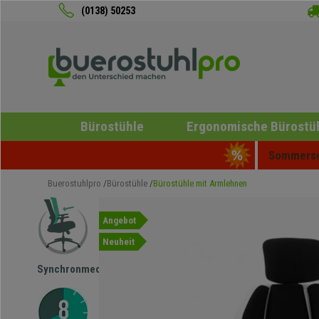
(0138) 50253
Bürostühle
Ergonomische Bürostü
Sommersch
Buerostuhlpro
Bürostühle
Bürostühle mit Armlehnen
Angebot
Neuheit
Synchronmechanik