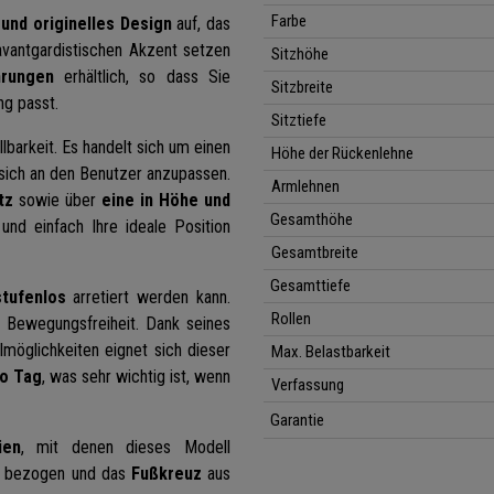
Farbe
und originelles Design
auf, das
avantgardistischen Akzent setzen
Sitzhöhe
hrungen
erhältlich, so dass Sie
Sitzbreite
ng passt.
Sitztiefe
lbarkeit. Es handelt sich um einen
Höhe der Rückenlehne
, sich an den Benutzer anzupassen.
Armlehnen
tz
sowie über
eine in Höhe und
Gesamthöhe
und einfach Ihre ideale Position
Gesamtbreite
Gesamttiefe
stufenlos
arretiert werden kann.
Rollen
r Bewegungsfreiheit. Dank seines
möglichkeiten eignet sich dieser
Max. Belastbarkeit
ro Tag
, was sehr wichtig ist, wenn
Verfassung
Garantie
ien
, mit denen dieses Modell
bezogen und das
Fußkreuz
aus