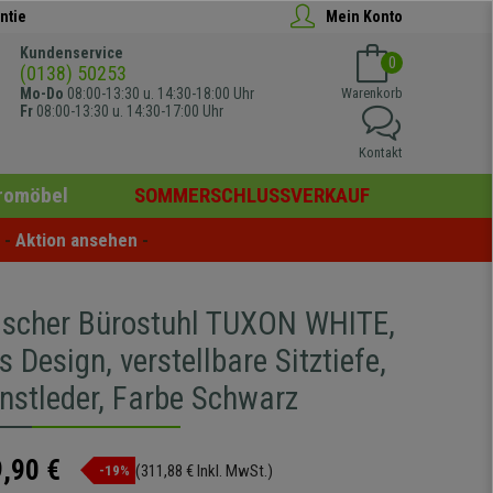
ntie
Mein Konto
Kundenservice
0
(0138) 50253
Mo-Do
08:00-13:30 u. 14:30-18:00 Uhr
Warenkorb
Fr
08:00-13:30 u. 14:30-17:00 Uhr
Kontakt
romöbel
SOMMERSCHLUSSVERKAUF
- 
Aktion ansehen
 -
scher Bürostuhl TUXON WHITE,
s Design, verstellbare Sitztiefe,
unstleder, Farbe Schwarz
,90 €
(311,88 € Inkl. MwSt.)
-19%