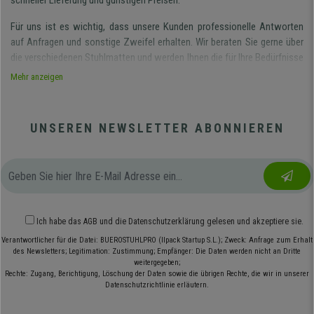
schneller Lieferung und günstigen Preisen.
Für uns ist es wichtig, dass unsere Kunden professionelle Antworten
auf Anfragen und sonstige Zweifel erhalten. Wir beraten Sie gerne über
die verschiedenen Stuhlmatten und werden Ihnen die für Ihre Bedürfnisse
am besten geeigneten Fußmatten empfehlen.
Mehr anzeigen
Wie sind unsere Stuhlmatten?
Unsere Schutzmatten für Bürostühle können problemlos auf jeder
UNSEREN NEWSLETTER ABONNIEREN
Bodenart verwendet werden und bestehen aus Polycarbonat und
recyceltem Material. Sie sind sehr fein, fast hauchdünn, Sie werden sie
kaum bemerken.
Material
Unsere Matten haben den großen Vorteil, dass sie aus Polycarbonat
Ich habe das
AGB
und die
Datenschutzerklärung
gelesen und akzeptiere sie.
hergestellt sind, das nicht nur recycelbar ist, sondern auch langfristig
Verantwortlicher für die Datei: BUEROSTUHLPRO (Ilpack Startup S.L.); Zweck: Anfrage zum Erhalt
nicht brüchig wird oder Verformungen erleidet, nicht vergilbt und
des Newsletters; Legitimation: Zustimmung; Empfänger: Die Daten werden nicht an Dritte
außerdem geruchsneutral ist. Der große Vorteil bei der Nutzung von
weitergegeben;
Polycarbonat-Schutzmatten ist, dass sich der Bürostuhl besser rollen
Rechte: Zugang, Berichtigung, Löschung der Daten sowie die übrigen Rechte, die wir in unserer
Datenschutzrichtlinie erläutern.
lässt und der Boden vor Abnutzung und Kratzern, die die Rollen
verursachen könnten, geschützt ist.