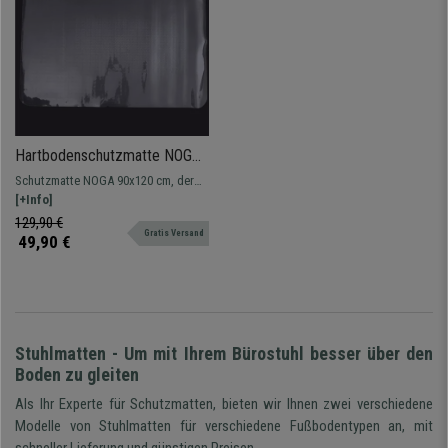
Hartbodenschutzmatte NOGA,
aus PVC, Maße 90x120 cm
Schutzmatte NOGA 90x120 cm, der
perfekte Schutz für harte Böden.
[+Info]
129,90 €
Gratis Versand
49,90 €
Stuhlmatten - Um mit Ihrem Bürostuhl besser über den
Boden zu gleiten
Als Ihr Experte für Schutzmatten, bieten wir Ihnen zwei verschiedene
Modelle von Stuhlmatten für verschiedene Fußbodentypen an, mit