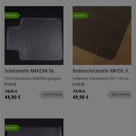
Neuheit
Angebot
Schutzmatte MAKENA für
Bodenschutzmatte RAVEN, 90
Hartböden, PVC,
x 120 cm , Farbe Schwarz
PVA Schutzmatte MAKENA geeignet
Schwarze Schutzmatte (90 × 120 cm)
Abmessungen 90x120 cm
für harte Böden
[+Info]
für Teppichböden – ideal als robuste
[+Info]
Bürostuhlunterlage zum Schutz vor
74,90 €
79,90 €
Gratis Versand
Gratis Versand
Abnutzung und für leichtes,
44,90 €
49,90 €
geräuscharmes Rollen.
Neuheit