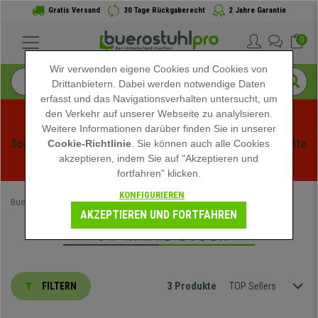
Gratis Versand
30 Tage Rückgaberecht
2 Jahre Garantie
0
Wir verwenden eigene Cookies und Cookies von
Drittanbietern. Dabei werden notwendige Daten
erfasst und das Navigationsverhalten untersucht, um
den Verkehr auf unserer Webseite zu analylsieren.
Weitere Informationen darüber finden Sie in unserer
Sommerschlussverauf bei buerstuhlpro! Exklusive Rabatte 
Cookie-Richtlinie
. Sie können auch alle Cookies
akzeptieren, indem Sie auf "Akzeptieren und
für kurze Zeit - 
Aktion ansehen
 -
fortfahren" klicken.
KONFIGURIEREN
Buerostuhlpro
Büromöbel
Stuhlmatten
Für harte Boden
AKZEPTIEREN UND FORTFAHREN
FÜR HARTE BODEN
3 Produkte
TOP Sellers
FILTERN