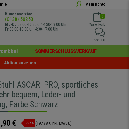
ntie
Mein Konto
Kundenservice
0
(0138) 50253
Mo-Do
08:00-13:30 u. 14:30-18:00 Uhr
Warenkorb
Fr
08:00-13:30 u. 14:30-17:00 Uhr
Kontakt
romöbel
SOMMERSCHLUSSVERKAUF
- 
Aktion ansehen
 -
tuhl ASCARI PRO, sportliches
sehr bequem, Leder- und
ug, Farbe Schwarz
,90 €
(197,88 € Inkl. MwSt.)
-34%