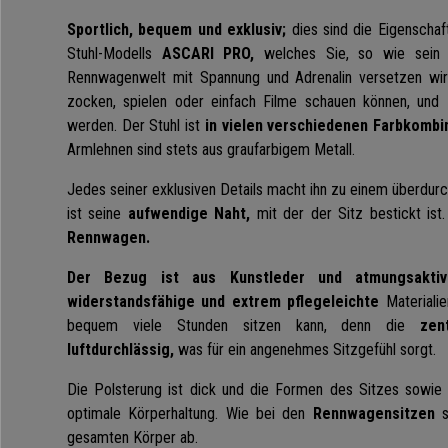
Sportlich, bequem und exklusiv;
dies sind die Eigenschaf
Stuhl-Modells
ASCARI PRO,
welches Sie, so wie sein 
Rennwagenwelt mit Spannung und Adrenalin versetzen wird
zocken, spielen oder einfach Filme schauen können, und
werden. Der Stuhl ist
in vielen verschiedenen Farbkombi
Armlehnen sind stets aus graufarbigem Metall.
Jedes seiner exklusiven Details macht ihn zu einem überdurch
ist seine
aufwendige Naht,
mit der der Sitz bestickt ist
Rennwagen.
Der Bezug ist aus Kunstleder und atmungsaktiv
widerstandsfähige und extrem pflegeleichte
Materialie
bequem viele Stunden sitzen kann, denn die
zen
luftdurchlässig,
was für ein angenehmes Sitzgefühl sorgt.
Die Polsterung ist dick und die Formen des Sitzes sowie 
optimale Körperhaltung. Wie bei den
Rennwagensitzen
s
gesamten Körper ab.