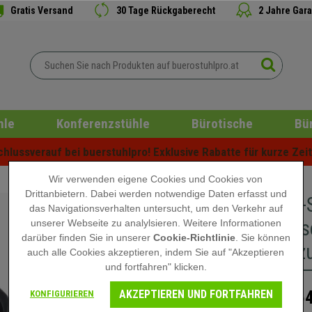
Gratis Versand
30 Tage Rückgaberecht
2 Jahre Gara
hle
Konferenzstühle
Bürotische
Bü
lussverauf bei buerstuhlpro! Exklusive Rabatte für kurze Zeit 
Wir verwenden eigene Cookies und Cookies von
Drittanbietern. Dabei werden notwendige Daten erfasst und
Gaming-S
das Navigationsverhalten untersucht, um den Verkehr auf
Design, 
unserer Webseite zu analylsieren. Weitere Informationen
darüber finden Sie in unserer
Cookie-Richtlinie
. Sie können
Stoffbez
auch alle Cookies akzeptieren, indem Sie auf "Akzeptieren
und fortfahren" klicken.
AKZEPTIEREN UND FORTFAHREN
164
KONFIGURIEREN
249,00 €