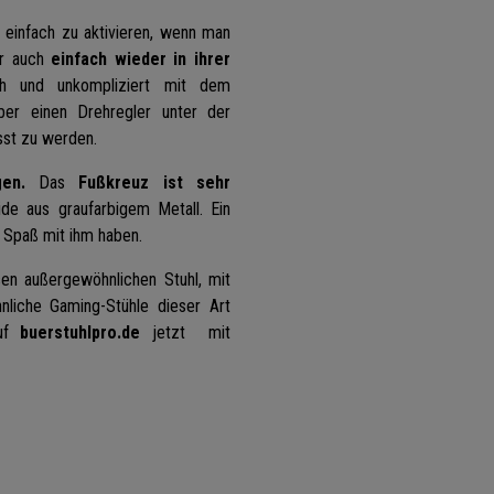
 einfach zu aktivieren, wenn man
r auch
einfach wieder in ihrer
ch und unkompliziert mit dem
ber einen Drehregler unter der
sst zu werden.
en.
Das
Fußkreuz ist sehr
e aus graufarbigem Metall. Ein
e Spaß mit ihm haben.
sen außergewöhnlichen Stuhl, mit
liche Gaming-Stühle dieser Art
auf
buerstuhlpro.de
jetzt mit