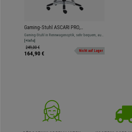
Gaming-Stuhl ASCARI PRO,
sportliches Design, sehr bequem,
Gaming-Stuhl in Rennwagenoptik, sehr bequem, aus
Leder- und Stoffbezug, Farbe
erstklassigen Materialien hergestellt, in vielen
[+Info]
Schwarz
auffälligen Farbkombinationen.
249,00 €
Nicht auf Lager
164,90 €