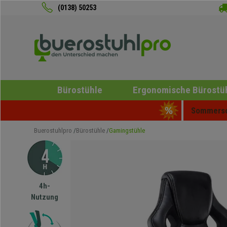
(0138) 50253
Bürostühle
Ergonomische Bürostü
Sommersch
Buerostuhlpro
Bürostühle
Gamingstühle
4h-
Nutzung