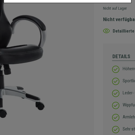
Nicht auf Lager
Nicht verfügba
Detaillier
DETAILS
Höhenv
Sportl
Leder-
Wippfu
Armleh
Sehr s