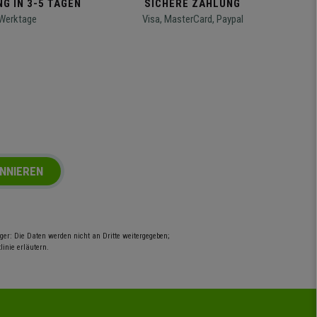
G IN 3-5 TAGEN
SICHERE ZAHLUNG
Werktage
Visa, MasterCard, Paypal
NNIEREN
er: Die Daten werden nicht an Dritte weitergegeben;
inie erläutern.