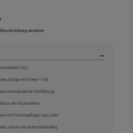
r
te Beschreibung ansehen
erstellbarer Sitz
iches Design im Formel-1-Stil
 und atmungsaktiver Stoffbezug
nktion der Rückenlehne
nen mit Polsterauflagen aus Leder
tabil, robust und widerstandsfähig