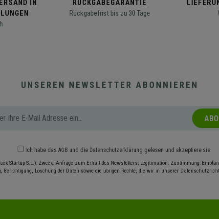
ERSAND IN
RÜCKGABEGARANTIE
LIEFERUN
LLUNGEN
Rückgabefrist bis zu 30 Tage
h
UNSEREN NEWSLETTER ABONNIEREN
ABO
Ich habe das
AGB
und die
Datenschutzerklärung
gelesen und akzeptiere sie.
ack Startup S.L.); Zweck: Anfrage zum Erhalt des Newsletters; Legitimation: Zustimmung; Empfäng
, Berichtigung, Löschung der Daten sowie die übrigen Rechte, die wir in unserer Datenschutzrichtl