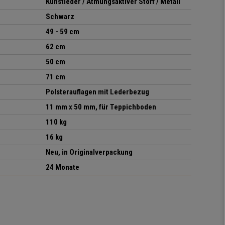
Kunstleder / Atmungsaktiver Stoff / Metall
Schwarz
49 - 59 cm
62 cm
50 cm
71 cm
Polsterauflagen mit Lederbezug
11 mm x 50 mm, für Teppichboden
110 kg
16 kg
Neu, in Originalverpackung
24 Monate