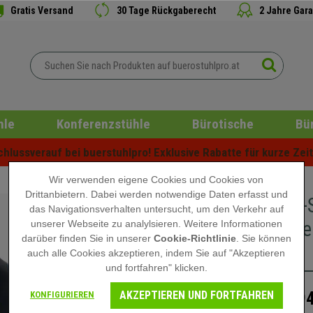
Gratis Versand
30 Tage Rückgaberecht
2 Jahre Gara
hle
Konferenzstühle
Bürotische
Bü
lussverauf bei buerstuhlpro! Exklusive Rabatte für kurze Zeit 
Wir verwenden eigene Cookies und Cookies von
Drittanbietern. Dabei werden notwendige Daten erfasst und
Gaming-S
das Navigationsverhalten untersucht, um den Verkehr auf
und hohe
unserer Webseite zu analylsieren. Weitere Informationen
darüber finden Sie in unserer
Cookie-Richtlinie
. Sie können
Blau
auch alle Cookies akzeptieren, indem Sie auf "Akzeptieren
und fortfahren" klicken.
AKZEPTIEREN UND FORTFAHREN
194
KONFIGURIEREN
279,90 €