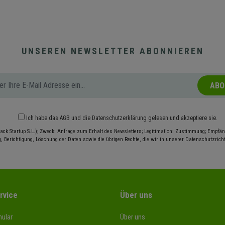
UNSEREN NEWSLETTER ABONNIEREN
ABO
Ich habe das
AGB
und die
Datenschutzerklärung
gelesen und akzeptiere sie.
ack Startup S.L.); Zweck: Anfrage zum Erhalt des Newsletters; Legitimation: Zustimmung; Empfäng
, Berichtigung, Löschung der Daten sowie die übrigen Rechte, die wir in unserer Datenschutzrichtl
rvice
Über uns
ular
Über uns