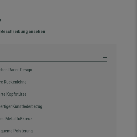
r
te Beschreibung ansehen
iches Racer-Design
re Rückenlehne
ierte Kopfstütze
rtiger Kunstlederbezug
es Metallfußkreuz
equeme Polsterung