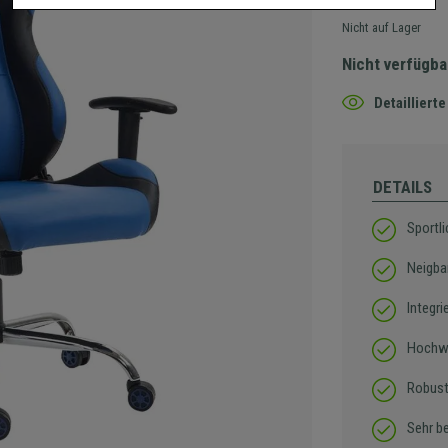
Nicht auf Lager
Nicht verfügba
Detaillier
DETAILS
Sportl
Neigba
Integr
Hochwe
Robust
Sehr b