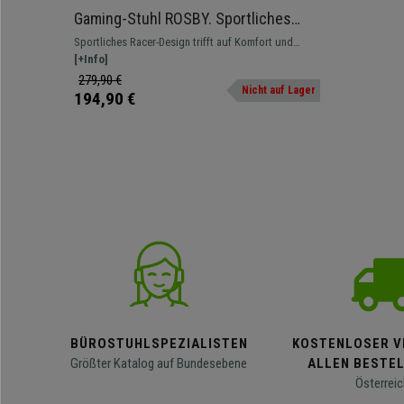
Gaming-Stuhl ROSBY. Sportliches
Design und hoher Komfort,
Sportliches Racer-Design trifft auf Komfort und
Lederbezug, Farbe Blau
erstklassige Qualität. Ein Stuhl zum Verlieben.
[+Info]
279,90 €
Nicht auf Lager
194,90 €
BÜROSTUHLSPEZIALISTEN
KOSTENLOSER V
Größter Katalog auf Bundesebene
ALLEN BESTE
Österreic