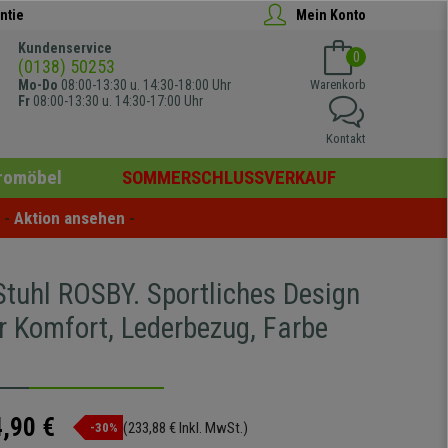
ntie
Mein Konto
Kundenservice
0
(0138) 50253
Mo-Do
08:00-13:30 u. 14:30-18:00 Uhr
Warenkorb
Fr
08:00-13:30 u. 14:30-17:00 Uhr
Kontakt
romöbel
SOMMERSCHLUSSVERKAUF
- 
Aktion ansehen
 -
tuhl ROSBY. Sportliches Design
r Komfort, Lederbezug, Farbe
,90 €
(233,88 € Inkl. MwSt.)
-30%