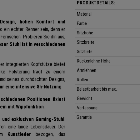
PRODUKTDETAILS:
Material
 Design, hohen Komfort und
Farbe
o ein echter Renner sein, denn er
Sitzhöhe
Fernsehen. Probieren Sie ihn aus,
Sitzbreite
eser Stuhl ist in verschiedenen
Sitztiefe
Rückenlehne Höhe
r integrierten Kopfstütze bietet
Armlehnen
ke Polsterung trägt zu einem
und seines durchdachten Designs,
Rollen
für eine intensive 8h-Nutzung
.
Belastbarkeit bis max.
Gewicht
schiedenen Positionen fixiert
em mit Wippfunktion
.
Verfassung
Garantie
n und exklusiven Gaming-Stuhl
.
eren eine lange Lebensdauer. Der
em Kunstleder
bezogen, das