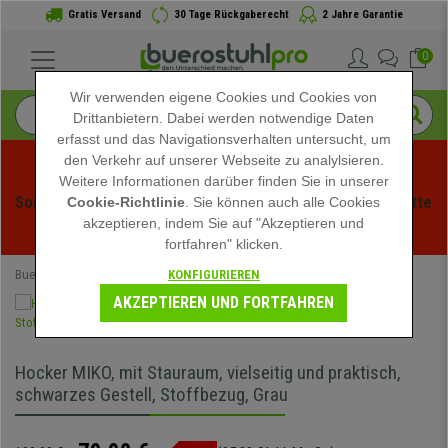
Gratis Versand
30 Tage Rückgaberecht
2 Jahre Garantie
0
Wir verwenden eigene Cookies und Cookies von
Drittanbietern. Dabei werden notwendige Daten
erfasst und das Navigationsverhalten untersucht, um
den Verkehr auf unserer Webseite zu analylsieren.
Weitere Informationen darüber finden Sie in unserer
Sommerschlussverauf bei buerstuhlpro! Exklusive Rabatte 
Cookie-Richtlinie
. Sie können auch alle Cookies
akzeptieren, indem Sie auf "Akzeptieren und
für kurze Zeit - 
Aktion ansehen
 -
fortfahren" klicken.
KONFIGURIEREN
Buerostuhlpro
Büromöbel
Hocker
AKZEPTIEREN UND FORTFAHREN
Hocker MIKO, mit Stauraum, vielseitig und praktisch,
schwarzes Gestell, Stoffbezug, Grau