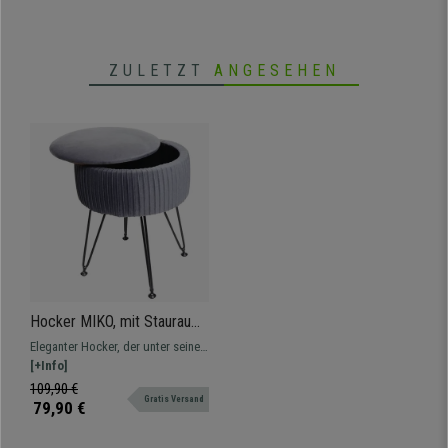
ZULETZT
ANGESEHEN
Hocker MIKO, mit Stauraum,
vielseitig und praktisch,
Eleganter Hocker, der unter seinem
schwarzes Gestell,
abnehmbaren Deckel einen
[+Info]
Stoffbezug, Grau
praktischen Stauraum verbirgt.
109,90 €
Gratis Versand
79,90 €