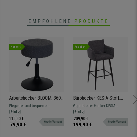
EMPFOHLENE
PRODUKTE
Neuheit
Angebot
Arbeitshocker BLOOM, 360º
Bürohocker KESIA Stoff,
drehbar, höhenverstellbar,
modernes und
Eleganter und bequemer
Gepolsterter Hocker KESIA.
bequem gepolstert, Bouclé-
anspruchsvolles Design,
Drehhocker, vielseitig einsetzbar,
[+Info]
Metallgestell, bequeme Sitzfläche
[+Info]
Stoffbezug, Farbe
dichte Polsterung,
mit Stoffbezug und Trompetenfuß
und Rückenlehne mit großer
119,90 €
209,90 €
Dunkelgrau
Dunkelgrau
Gratis Versand
Gratis Versand
aus robustem Stahl.
Polsterung, bezogen mit
79,90 €
199,90 €
hochwertigem Stoff.