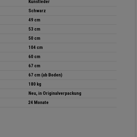
Kunstleder
Schwarz
49 cm
53 cm
50 cm
104 cm
60 cm
67 cm
67 cm
(ab Boden)
180 kg
Neu, in Originalverpackung
24 Monate