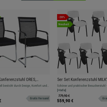
-28%
Neuheit
Konferenzstuhl ORES,
5er Set Konferenzstuhl MILK
tes Gestell, atmungsaktiver
Schreibbrett, schönes schli
ll besticht durch Design, Komfort und
Schöner und praktischer Besucherstuhl –
f, Farbe Schwarz
Design, stapelbar, schwarze
htigkeit, 4-Fußgestell aus Metall, in
Ihr Wartezimmer oder Besprechungsrau
[+Info]
Stuhlbeine, Kunststoff, Farb
en Versionen und Farben.
Polypropylen, pflegeleicht und robust. In
779,90 €
Gratis Versand
Gra
verschiedenen Farben und Ausführungen 
€
559,90 €