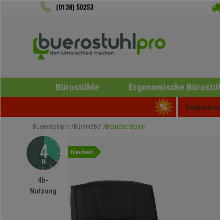
(0138) 50253
Bürostühle
Ergonomische Bürostü
Sommersch
Buerostuhlpro
Büromöbel
Besucherstühle
Neuheit
4h-
Nutzung