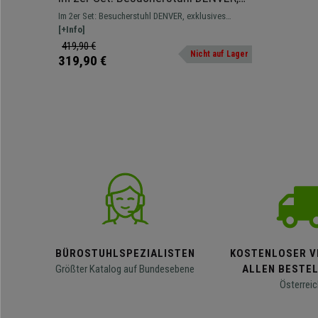
schwarzes Metallgestell, dicke
Im 2er Set: Besucherstuhl DENVER, exklusives
Polsterung, Lederbezug, Farbe
Design und hochwertige Qualität. Sehr bequem,
[+Info]
Schwarz
dank der ergonomischen Form.
419,90 €
Nicht auf Lager
319,90 €
BÜROSTUHLSPEZIALISTEN
KOSTENLOSER V
Größter Katalog auf Bundesebene
ALLEN BESTE
Österreic