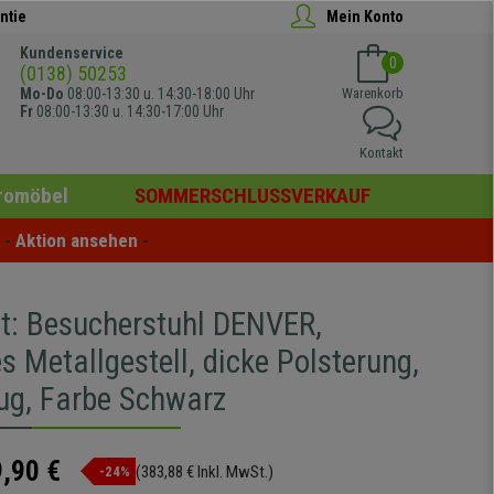
ntie
Mein Konto
Kundenservice
0
(0138) 50253
Mo-Do
08:00-13:30 u. 14:30-18:00 Uhr
Warenkorb
Fr
08:00-13:30 u. 14:30-17:00 Uhr
Kontakt
romöbel
SOMMERSCHLUSSVERKAUF
- 
Aktion ansehen
 -
et: Besucherstuhl DENVER,
 Metallgestell, dicke Polsterung,
ug, Farbe Schwarz
,90 €
(383,88 € Inkl. MwSt.)
-24%