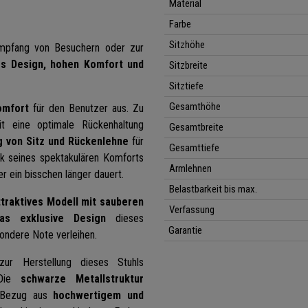
Material
Farbe
Sitzhöhe
Empfang von Besuchern oder zur
es Design, hohen Komfort und
Sitzbreite
Sitztiefe
Gesamthöhe
mfort
für den Benutzer aus. Zu
t eine optimale Rückenhaltung
Gesamtbreite
g von Sitz und Rückenlehne
für
Gesamttiefe
k seines spektakulären Komforts
Armlehnen
 ein bisschen länger dauert.
Belastbarkeit bis max.
ttraktives Modell
mit sauberen
Verfassung
as exklusive Design
dieses
Garantie
ondere Note verleihen.
zur Herstellung dieses Stuhls
ie
schwarze Metallstruktur
er Bezug aus
hochwertigem und