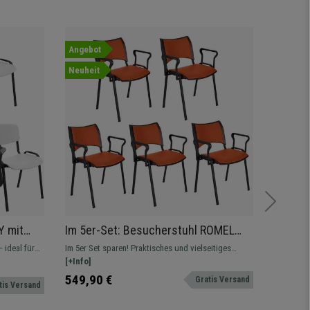
Angebot
Angebot
Neuheit
Y mit
Im 5er-Set: Besucherstuhl ROMEL
Im 4er
chtes
LEDER MIT ARMLEHNEN, dicke
vielsei
 ideal für
Im 5er Set sparen! Praktisches und vielseitiges
Konferenzs
Polsterung, stapelbar, schwarze
schwar
m. Aus
Modell, komfortable und robust, in verschiedenen
[+Info]
Fertigung
[+Info]
e Weiß
Stuhlbeine, Farbe Orange
Farben und Versionen erhältlich.
bietet, we
349,90 
549,90 €
Gratis Versand
tis Versand
erhältlich.
199,90