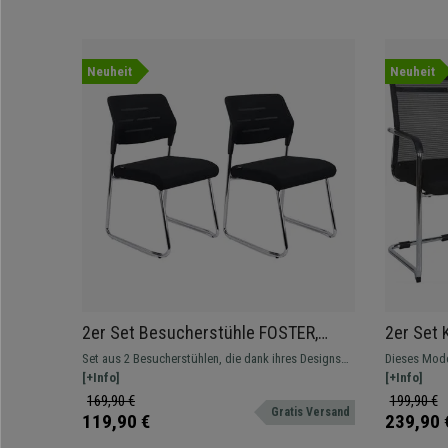
Neuheit
Neuheit
2er Set Besucherstühle FOSTER,
2er Set 
elegantes, modernes Design, Chrom-
verchrom
Set aus 2 Besucherstühlen, die dank ihres Designs
Dieses Mode
Gestell, Netzstoffrückenlehne, Farbe
Netzstof
und der hochwertigen Materialien, aus denen sie
[+Info]
Funktionstüc
[+Info]
Schwarz
gefertigt sind, Komfort und Funktionalität
verschieden
169,90 €
199,90 €
Gratis Versand
garantieren
119,90 €
239,90 