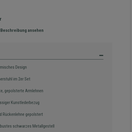
r
te Beschreibung ansehen
misches Design
erstuhl im 2er Set
te, gepolsterte Armlehnen
assiger Kunstlederbezug
nd Rückenlehne gepolstert
obustes schwarzes Metallgestell