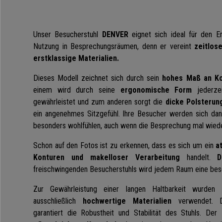
Unser Besucherstuhl
DENVER
eignet sich ideal für den 
Nutzung in Besprechungsräumen, denn er vereint
zeitlos
erstklassige Materialien.
Dieses Modell zeichnet sich durch sein
hohes Maß an Ko
einem wird durch seine
ergonomische Form
jederzei
gewährleistet und zum anderen sorgt die
dicke Polsterun
ein angenehmes Sitzgefühl. Ihre Besucher werden sich dan
besonders wohlfühlen,
auch wenn die Besprechung mal wieder
Schon auf den Fotos ist zu erkennen, dass es sich um ein
a
Konturen und makelloser Verarbeitung
handelt.
D
freischwingenden Besucherstuhls wird jedem Raum eine bes
Zur Gewährleistung einer langen Haltbarkeit wurden 
ausschlie
ß
lich
hochwertige Materialien
verwendet. D
garantiert die Robustheit und Stabilität des Stuhls. D