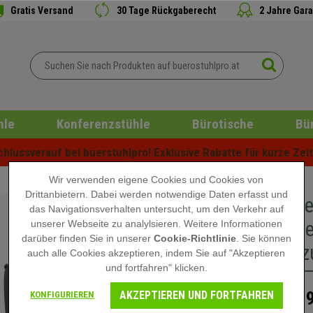
Gratis Versand
30 Tage Rückgaberecht
2 Jahre Gara
hle
Konferenzstühle
Bürotische
Bü
lussverauf bei buerstuhlpro! Exklusive Rabatte für kurze Zeit 
Wir verwenden eigene Cookies und Cookies von
Drittanbietern. Dabei werden notwendige Daten erfasst und
Im 2er S
das Navigationsverhalten untersucht, um den Verkehr auf
schwarzes
unserer Webseite zu analylsieren. Weitere Informationen
darüber finden Sie in unserer
Cookie-Richtlinie
. Sie können
Lederbez
auch alle Cookies akzeptieren, indem Sie auf "Akzeptieren
und fortfahren" klicken.
AKZEPTIEREN UND FORTFAHREN
319
KONFIGURIEREN
419,90 €