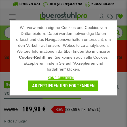
Gratis Versand
30 Tage Rückgaberecht
2 Jahre Garantie
0
Wir verwenden eigene Cookies und Cookies von
Drittanbietern. Dabei werden notwendige Daten
erfasst und das Navigationsverhalten untersucht, um
den Verkehr auf unserer Webseite zu analylsieren.
Weitere Informationen darüber finden Sie in unserer
Sommerschlussverauf bei buerstuhlpro! Exklusive Rabatte 
Cookie-Richtlinie
. Sie können auch alle Cookies
akzeptieren, indem Sie auf "Akzeptieren und
für kurze Zeit - 
Aktion ansehen
 -
fortfahren" klicken.
KONFIGURIEREN
Neuheit
AKZEPTIEREN UND FORTFAHREN
Im 2er Set: Besucherstuhl MAMBO, bequem gepolstert,
schwarze Stuhlbeine, Samtbezug, Farbe Braun
189,90 €
269,90 €
(227,88 € Inkl. MwSt.)
-30%
Nicht auf Lager