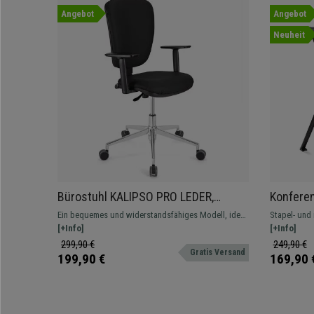
Angebot
Angebot
Neuheit
Bürostuhl KALIPSO PRO LEDER,
Konfere
verstellbare Rücken- und Armlehnen,
SCHREIBB
Ein bequemes und widerstandsfähiges Modell, ideal
Stapel- und 
Metallgestell, Lederbezug, Farbe
reihenve
für den Büroalltag. In verschiedenen Farben
[+Info]
Schreibbrett
[+Info]
Schwarz
Stahlges
erhältlich.
auch gepols
299,90 €
249,90 €
Gratis Versand
199,90 €
Orange
169,90 