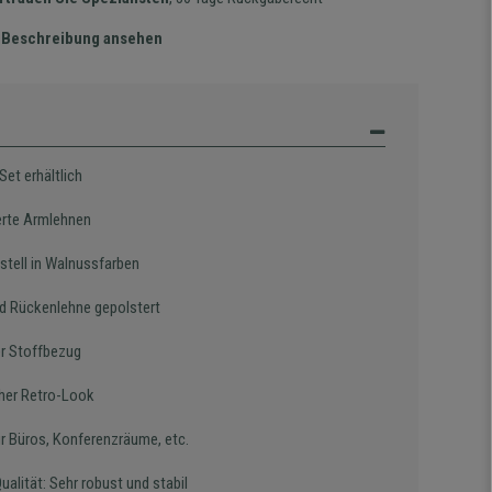
te Beschreibung ansehen
Set erhältlich
ierte Armlehnen
stell in Walnussfarben
nd Rückenlehne gepolstert
r Stoffbezug
cher Retro-Look
ür Büros, Konferenzräume, etc.
alität: Sehr robust und stabil