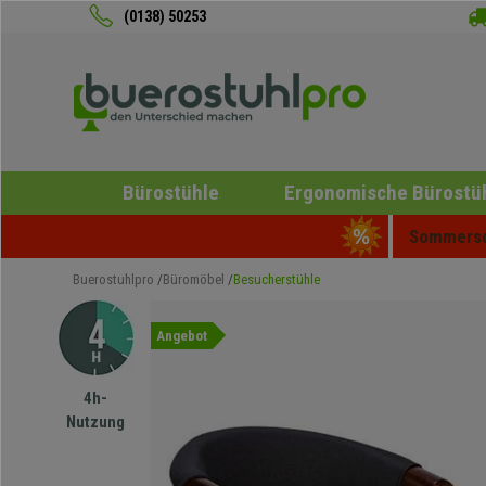
(0138) 50253
Bürostühle
Ergonomische Bürostü
Sommersch
Buerostuhlpro
Büromöbel
Besucherstühle
Angebot
4h-
Nutzung