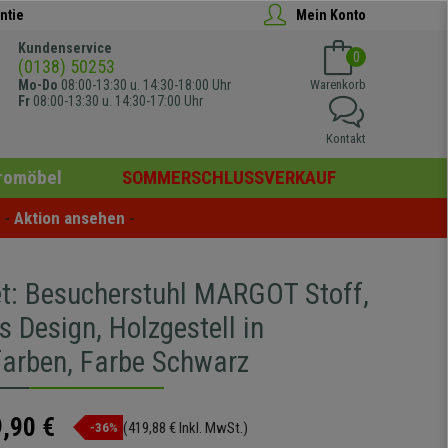
ntie
Mein Konto
Kundenservice
0
(0138) 50253
Mo-Do
08:00-13:30 u. 14:30-18:00 Uhr
Warenkorb
Fr
08:00-13:30 u. 14:30-17:00 Uhr
Kontakt
romöbel
SOMMERSCHLUSSVERKAUF
- 
Aktion ansehen
 -
et: Besucherstuhl MARGOT Stoff,
s Design, Holzgestell in
arben, Farbe Schwarz
,90 €
(419,88 € Inkl. MwSt.)
-36%