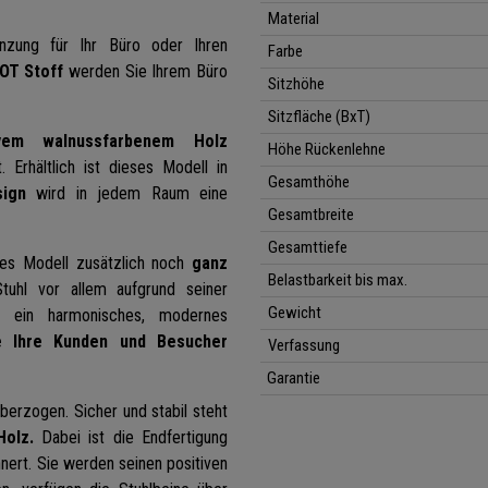
Material
änzung für Ihr Büro oder Ihren
Farbe
T Stoff
werden Sie Ihrem Büro
Sitzhöhe
Sitzfläche (BxT)
vem walnussfarbenem Holz
Höhe Rückenlehne
Erhältlich ist dieses Modell in
Gesamthöhe
ign
wird in jedem Raum eine
Gesamtbreite
Gesamttiefe
ses Modell zusätzlich noch
ganz
Belastbarkeit bis max.
uhl vor allem aufgrund seiner
Gewicht
n ein harmonisches, modernes
e Ihre Kunden und Besucher
Verfassung
Garantie
berzogen. Sicher und stabil steht
Holz.
Dabei ist die Endfertigung
nert. Sie werden seinen positiven