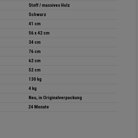
Stoff / massives Holz
Schwarz
41 cm
56 x 42 cm
34 cm
76 cm
62 cm
52 cm
130 kg
4 kg
Neu, in Originalverpackung
24 Monate