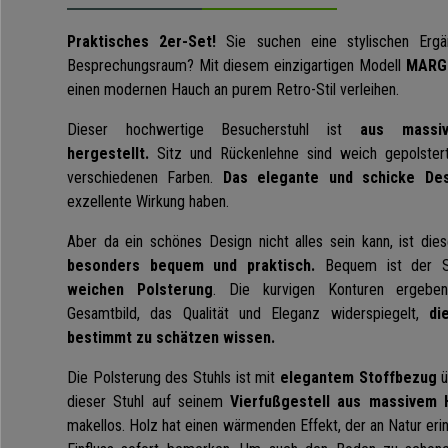
Praktisches 2er-Set!
Sie suchen eine stylischen Erg
Besprechungsraum? Mit diesem einzigartigen Modell
MARGO
einen modernen Hauch an purem Retro-Stil verleihen.
Dieser hochwertige Besucherstuhl ist
aus massi
hergestellt.
Sitz und Rückenlehne sind weich gepolstert. 
verschiedenen Farben.
Das elegante und schicke Des
exzellente Wirkung haben.
Aber da ein schönes Design nicht alles sein kann, ist die
besonders bequem und praktisch.
Bequem ist der St
weichen Polsterung
. Die kurvigen Konturen ergebe
Gesamtbild, das Qualität und Eleganz widerspiegelt,
di
bestimmt zu schätzen wissen.
Die Polsterung des Stuhls ist mit
elegantem Stoffbezug
ü
dieser Stuhl auf seinem
Vierfußgestell aus massivem 
makellos. Holz hat einen wärmenden Effekt, der an Natur erin