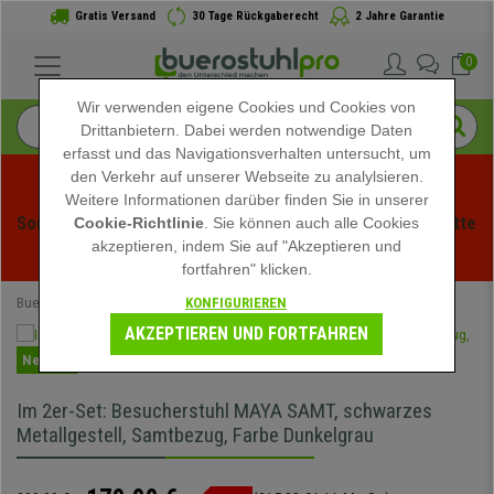
Gratis Versand
30 Tage Rückgaberecht
2 Jahre Garantie
0
Wir verwenden eigene Cookies und Cookies von
Drittanbietern. Dabei werden notwendige Daten
erfasst und das Navigationsverhalten untersucht, um
den Verkehr auf unserer Webseite zu analylsieren.
Weitere Informationen darüber finden Sie in unserer
Sommerschlussverauf bei buerstuhlpro! Exklusive Rabatte 
Cookie-Richtlinie
. Sie können auch alle Cookies
akzeptieren, indem Sie auf "Akzeptieren und
für kurze Zeit - 
Aktion ansehen
 -
fortfahren" klicken.
KONFIGURIEREN
Buerostuhlpro
Speziell
AKZEPTIEREN UND FORTFAHREN
Neuheit
Im 2er-Set: Besucherstuhl MAYA SAMT, schwarzes
Metallgestell, Samtbezug, Farbe Dunkelgrau