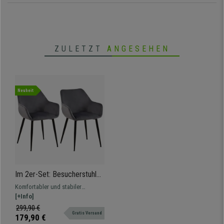
ZULETZT
ANGESEHEN
Neuheit
Im 2er-Set: Besucherstuhl
MAYA SAMT, schwarzes
Komfortabler und stabiler
Metallgestell, Samtbezug,
Gästestuhl mit Metallgestell und
[+Info]
Farbe Dunkelgrau
weichem Samtbezug.
299,90 €
Gratis Versand
179,90 €