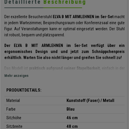
Detaillierte
Beschreibung
Der exzellente Besucherstuhl
ELVA B MIT ARMLEHNEN im 5er-Set
macht
in jedem Wartezimmer, Besprechungsraum oder Konferenzsaal eine gute
Figur. Auf Veranstaltungen kann er optimal eingesetzt werden. Der Stuhl
ist robust, bequem und platzsparend.
Der ELVA B MIT ARMLEHNEN im 5er-Set verfügt über ein
ergonomisches Design und und jetzt zum Schnäppchenpreis
erhältlich. Warten Sie also nicht länger und greifen Sie schnell zu!
Das Modell ist
praktisch aufgrund seiner Stapelbarkeit,
einfach in der
Handhabung und wird auch noch
komplett montiert geliefert.
Mehr anzeigen
Außerdem verfügt er über äußerst
bequeme und praktische Armlehnen
zum Auflehnen der Unterarme.
PRODUKTDETAILS:
Die Lamellenkonstruktion verleiht dem Stuhl
Stil und Eleganz.
Der Sitz
Material
Kunststoff (Faser) / Metall
und die Rückenlehne sind sehr widerstandsfähig und flexibel. Ihre Kunden
Farbe
Blau
und Besucher werden es zu schätzen wissen.
Das Stahlgestell
mit den
vier schwarzen Stuhlbeinen
garantiert für eine lange Haltbarkeit in
Sitzhöhe
46 cm
perfekter Optik.
Sitzbreite
48 cm