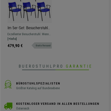
Im 5er-Set: Besucherstuhl
ELVA B MIT ARMLEHNEN,
Exzellenter Besucherstuhl. Wenn
stapelbar und sehr praktisch,
Robustheit, Komfort und einfache
[+Info]
schwarze Stuhlbeine, Farbe
Handhabung gefragt sind. Ideal
479,90 €
Gratis Versand
Blau
geeignet für Wartezimmer,
Besprechungräume oder
Konferenzsäle.
BUEROSTUHLPRO
GARANTIE
BÜROSTUHLSPEZIALISTEN
Größter Katalog auf Bundesebene
KOSTENLOSER VERSAND IN ALLEN BESTELLUNGEN
Österreich