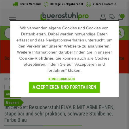
Gratis Versand
30 Tage Rückgaberecht
2 Jahre Garantie
0
Wir verwenden eigene Cookies und Cookies von
Drittanbietern. Dabei werden notwendige Daten
erfasst und das Navigationsverhalten untersucht, um
den Verkehr auf unserer Webseite zu analylsieren.
Weitere Informationen darüber finden Sie in unserer
Sommerschlussverauf bei buerstuhlpro! Exklusive Rabatte 
Cookie-Richtlinie
. Sie können auch alle Cookies
akzeptieren, indem Sie auf "Akzeptieren und
für kurze Zeit - 
Aktion ansehen
 -
fortfahren" klicken.
KONFIGURIEREN
Buerostuhlpro
Bürostühle
Konferenzstühle
AKZEPTIEREN UND FORTFAHREN
Angebot
Neuheit
Im 5er-Set: Besucherstuhl ELVA B MIT ARMLEHNEN,
stapelbar und sehr praktisch, schwarze Stuhlbeine,
Farbe Blau