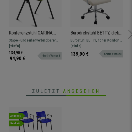
Konferenzstuhl CARINA,
Bürodrehstuhl BETTY, dicke
stapel- und reihenverbindbar,
Polsterung, Metallgestell,
Stapel- und reihenverbindbarer
Bürostuhl BETTY, hoher Komfort
schwarzes Stahlgestell,
Lederbezug, Farbe Beige
Konferenzstuhl. Attraktives
[+Info]
dank dicker Polsterung,
[+Info]
Kunstleder Farbe Grün
modernes Design, erhältlich auch
Lederbezug mit schicken
134,90 €
139,90 €
Gratis Versand
Gratis Versand
gepolstert, mit Schreibbrett und
Ziernähten, widerstandsfähiges
94,90 €
Armlehnen
Metallgestell.
ZULETZT
ANGESEHEN
Angebot
Neuheit