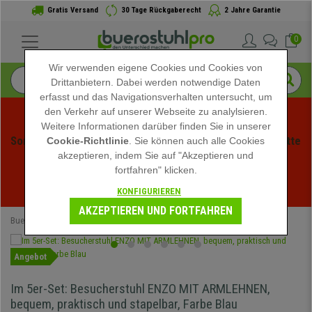
Gratis Versand
30 Tage Rückgaberecht
2 Jahre Garantie
0
Wir verwenden eigene Cookies und Cookies von
Drittanbietern. Dabei werden notwendige Daten
erfasst und das Navigationsverhalten untersucht, um
den Verkehr auf unserer Webseite zu analylsieren.
Weitere Informationen darüber finden Sie in unserer
Sommerschlussverauf bei buerstuhlpro! Exklusive Rabatte 
Cookie-Richtlinie
. Sie können auch alle Cookies
akzeptieren, indem Sie auf "Akzeptieren und
für kurze Zeit - 
Aktion ansehen
 -
fortfahren" klicken.
02
:
08
:
32
:
40
Ende der Aktion in:
KONFIGURIEREN
TAGE
STD
MIN
SEK
AKZEPTIEREN UND FORTFAHREN
Buerostuhlpro
Bürostühle
Konferenzstühle
Angebot
Im 5er-Set: Besucherstuhl ENZO MIT ARMLEHNEN,
bequem, praktisch und stapelbar, Farbe Blau