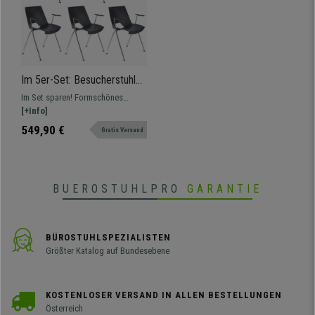
Im 5er-Set: Besucherstuhl
ENZO MIT ARMLEHNEN,
Im Set sparen! Formschönes
bequem, praktisch und
Design mit praktischer und leichter
[+Info]
stapelbar, Farbe Blau
Handhabung. In verschiedenen
549,90 €
Gratis Versand
Farben und Versionen erhältlich.
BUEROSTUHLPRO
GARANTIE
BÜROSTUHLSPEZIALISTEN
Größter Katalog auf Bundesebene
KOSTENLOSER VERSAND IN ALLEN BESTELLUNGEN
Österreich