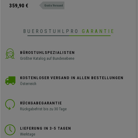
verchromte Stuhlbeine,
komfortabel und robust, in
359,90 €
Gratis Versand
Farbe Schwarz
verschiedenen Farben und
Versionen erhältlich.
BUEROSTUHLPRO
GARANTIE
BÜROSTUHLSPEZIALISTEN
Größter Katalog auf Bundesebene
KOSTENLOSER VERSAND IN ALLEN BESTELLUNGEN
Österreich
RÜCKGABEGARANTIE
Rückgabefrist bis zu 30 Tage
LIEFERUNG IN 3-5 TAGEN
Werktage