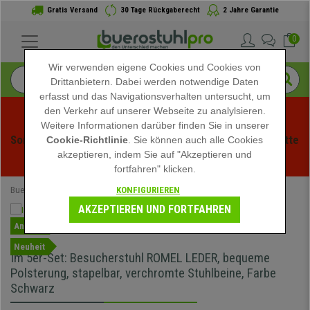
Gratis Versand
30 Tage Rückgaberecht
2 Jahre Garantie
0
Wir verwenden eigene Cookies und Cookies von
Drittanbietern. Dabei werden notwendige Daten
erfasst und das Navigationsverhalten untersucht, um
den Verkehr auf unserer Webseite zu analylsieren.
Weitere Informationen darüber finden Sie in unserer
Sommerschlussverauf bei buerstuhlpro! Exklusive Rabatte 
Cookie-Richtlinie
. Sie können auch alle Cookies
akzeptieren, indem Sie auf "Akzeptieren und
für kurze Zeit - 
Aktion ansehen
 -
fortfahren" klicken.
KONFIGURIEREN
Buerostuhlpro
Bürostühle
Konferenzstühle
AKZEPTIEREN UND FORTFAHREN
Angebot
Neuheit
Im 5er-Set: Besucherstuhl ROMEL LEDER, bequeme
Polsterung, stapelbar, verchromte Stuhlbeine, Farbe
Schwarz