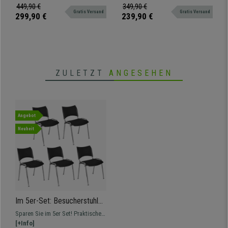
Gestell, Farbe Creme
attraktives Design und in
klassischen Stil.
449,90 €
349,90 €
Gratis Versand
Gratis Versand
verschiedenen Farben erhältlich.
299,90 €
239,90 €
ZULETZT
ANGESEHEN
Angebot
Neuheit
Im 5er-Set: Besucherstuhl
ROMEL LEDER, bequeme
Sparen Sie im 5er Set! Praktisches
Polsterung, stapelbar,
und vielseitiges Modell,
[+Info]