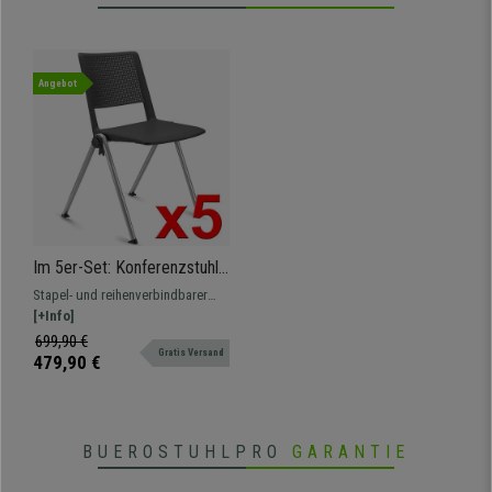
Angebot
Im 5er-Set: Konferenzstuhl
CARINA, stapel- und
Stapel- und reihenverbindbarer
reihenverbindbar, graues
Konferenzstuhl. Attraktives
[+Info]
Stahlgestell, Farbe Grau
modernes Design, erhältlich auch
699,90 €
Gratis Versand
gepolstert, mit Schreibbrett und
479,90 €
Armlehnen
BUEROSTUHLPRO
GARANTIE