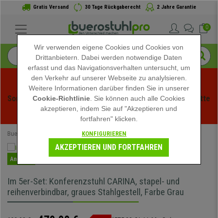
Gratis Versand
30 Tage Rückgaberecht
2 Jahre Garantie
0
Wir verwenden eigene Cookies und Cookies von
Drittanbietern. Dabei werden notwendige Daten
erfasst und das Navigationsverhalten untersucht, um
den Verkehr auf unserer Webseite zu analylsieren.
Weitere Informationen darüber finden Sie in unserer
Sommerschlussverauf bei buerstuhlpro! Exklusive Rabatte 
Cookie-Richtlinie
. Sie können auch alle Cookies
akzeptieren, indem Sie auf "Akzeptieren und
für kurze Zeit - 
Aktion ansehen
 -
fortfahren" klicken.
KONFIGURIEREN
Buerostuhlpro
Speziell
AKZEPTIEREN UND FORTFAHREN
Angebot
Im 5er-Set: Konferenzstuhl CARINA, stapel- und
reihenverbindbar, graues Stahlgestell, Farbe Grau