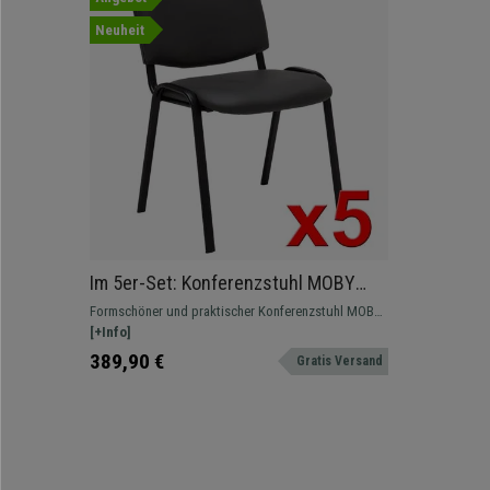
Neuheit
Im 5er-Set: Konferenzstuhl MOBY
BASE LEDER, bequem und praktisch,
Formschöner und praktischer Konferenzstuhl MOBY
schwarzes Gestell, Farbe Grau
BASE LEDER im klassischen Stil.
[+Info]
389,90 €
Gratis Versand