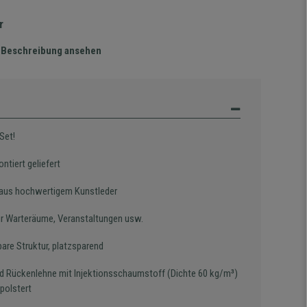
r
te Beschreibung ansehen
Set!
ntiert geliefert
aus hochwertigem Kunstleder
für Warteräume, Veranstaltungen usw.
bare Struktur, platzsparend
nd Rückenlehne mit Injektionsschaumstoff (Dichte 60 kg/m³)
polstert