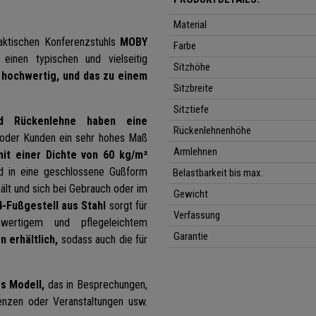
Material
raktischen Konferenzstuhls
MOBY
Farbe
einen typischen und vielseitig
Sitzhöhe
hochwertig, und das zu einem
Sitzbreite
Sitztiefe
d Rückenlehne haben eine
Rückenlehnenhöhe
oder Kunden ein sehr hohes Maß
Armlehnen
mit einer Dichte von 60 kg/m³
d in eine geschlossene Gußform
Belastbarkeit bis max.
ält und sich bei Gebrauch oder im
Gewicht
-Fußgestell aus Stahl
sorgt für
Verfassung
wertigem und pflegeleichtem
Garantie
n erhältlich,
sodass auch die für
es Modell,
das in Besprechungen,
enzen oder Veranstaltungen usw.