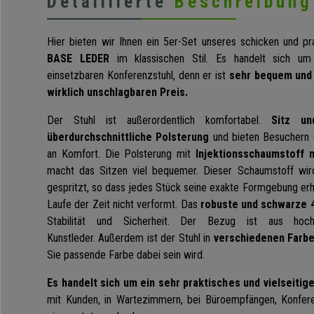
Detaillierte
Beschreibung
Hier bieten wir Ihnen ein 5er-Set unseres schicken und p
BASE LEDER
im klassischen Stil. Es handelt sich um 
einsetzbaren Konferenzstuhl, denn er ist
sehr bequem und 
wirklich unschlagbaren Preis.
Der Stuhl ist außerordentlich komfortabel.
Sitz un
überdurchschnittliche Polsterung
und bieten Besuchern 
an Komfort. Die Polsterung mit
Injektionsschaumstoff 
macht das Sitzen viel bequemer. Dieser Schaumstoff wir
gespritzt, so dass jedes Stück seine exakte Formgebung erh
Laufe der Zeit nicht verformt. Das
robuste und schwarze 4
Stabilität und Sicherheit. Der Bezug ist aus hoch
Kunstleder.
Außerdem ist der Stuhl in
verschiedenen Farbe
Sie passende Farbe dabei sein wird.
Es handelt sich um ein sehr praktisches und vielseitig
mit Kunden, in Wartezimmern, bei Büroempfängen, Konfer