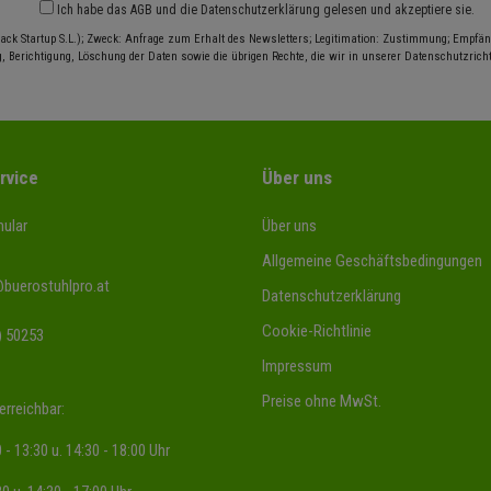
Ich habe das
AGB
und die
Datenschutzerklärung
gelesen und akzeptiere sie.
ack Startup S.L.); Zweck: Anfrage zum Erhalt des Newsletters; Legitimation: Zustimmung; Empfäng
, Berichtigung, Löschung der Daten sowie die übrigen Rechte, die wir in unserer Datenschutzrichtl
rvice
Über uns
ular
Über uns
Allgemeine Geschäftsbedingungen
@buerostuhlpro.at
Datenschutzerklärung
Cookie-Richtlinie
) 50253
Impressum
Preise ohne MwSt.
erreichbar:
 - 13:30 u. 14:30 - 18:00 Uhr