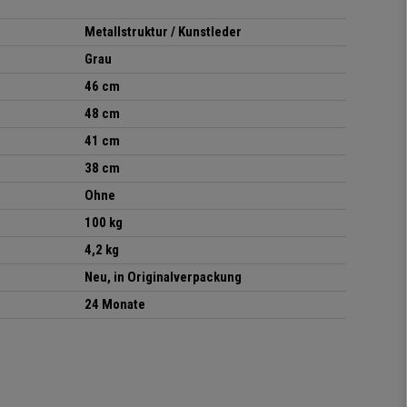
Metallstruktur / Kunstleder
Grau
46 cm
48 cm
41 cm
38 cm
Ohne
100 kg
4,2 kg
Neu, in Originalverpackung
24 Monate