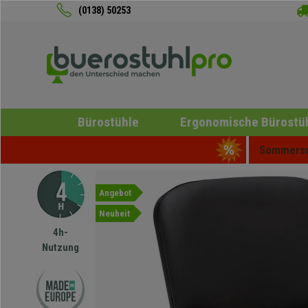
(0138) 50253
Bürostühle
Ergonomische Bürostü
Sommersch
Angebot
Neuheit
4h-
Nutzung