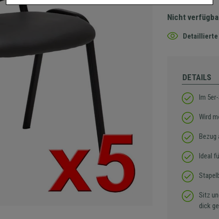
Nicht verfügba
Detaillier
DETAILS
Im 5er-
Wird mo
Bezug 
Ideal 
Stapel
Sitz u
dick ge