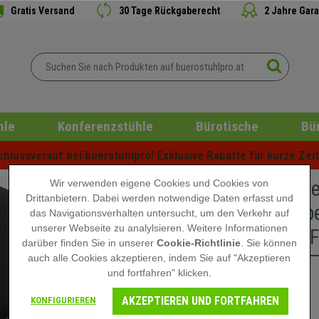
Gratis Versand
30 Tage Rückgaberecht
2 Jahre Gara
hle
Konferenzstühle
Bürotische
Bü
lussverauf bei buerstuhlpro! Exklusive Rabatte für kurze Zeit 
Im 5er-S
Wir verwenden eigene Cookies und Cookies von
Drittanbietern. Dabei werden notwendige Daten erfasst und
LEDER, b
das Navigationsverhalten untersucht, um den Verkehr auf
unserer Webseite zu analylsieren. Weitere Informationen
Gestell, 
darüber finden Sie in unserer
Cookie-Richtlinie
. Sie können
auch alle Cookies akzeptieren, indem Sie auf "Akzeptieren
und fortfahren" klicken.
389,90 €
AKZEPTIEREN UND FORTFAHREN
KONFIGURIEREN
Nicht auf Lager