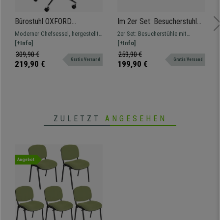
Bürostuhl OXFORD
Im 2er Set: Besucherstuhl
ECHTLEDER, moderner
VERDI, Sockel aus
Moderner Chefsessel, hergestellt
2er Set: Besucherstühle mit
Chefsessel, elegantes
verchromtem Metall, Sitz
aus hochwertigen Materialien, bis
[+Info]
raffiniertem und elegantem Design.
[+Info]
Design, komfortabler
Kunstleder, Farbe Grau
136 kg belastbar
In verschiedenen Farben erhältlich,
309,90 €
259,90 €
Echtlederbezug, Farbe Weiß
Gratis Versand
Gratis Versand
vereinen Komfort und Stil in
219,90 €
199,90 €
Perfektion.
ZULETZT
ANGESEHEN
Angebot