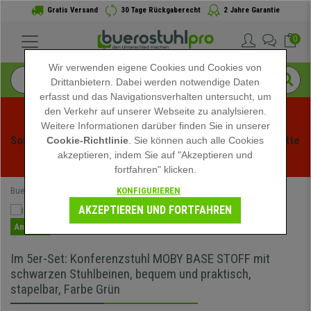
Gratis Versand
30 Tage Rückgaberecht
2 Jahre Garantie
0
Wir verwenden eigene Cookies und Cookies von
Drittanbietern. Dabei werden notwendige Daten
erfasst und das Navigationsverhalten untersucht, um
den Verkehr auf unserer Webseite zu analylsieren.
Weitere Informationen darüber finden Sie in unserer
Sommerschlussverauf bei buerstuhlpro! Exklusive Rabatte 
Cookie-Richtlinie
. Sie können auch alle Cookies
akzeptieren, indem Sie auf "Akzeptieren und
für kurze Zeit - 
Aktion ansehen
 -
fortfahren" klicken.
KONFIGURIEREN
Buerostuhlpro
Büromöbel
Besucherstühle
AKZEPTIEREN UND FORTFAHREN
Angebot
Im 5er-Set: Konferenzstuhl MOBY BASE STOFF mit
schwarzen Stuhlbeinen, bequem und praktisch,
stapelbar, Farbe Grün