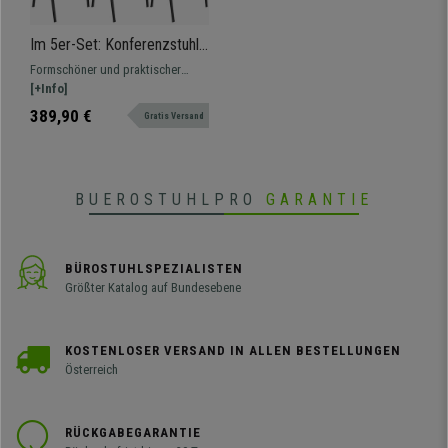
Im 5er-Set: Konferenzstuhl
MOBY BASE STOFF mit
Formschöner und praktischer
schwarzen Stuhlbeinen,
Konferenzstuhl MOBY BASE
[+Info]
bequem und praktisch,
STOFF im klassischen Stil.
389,90 €
Gratis Versand
stapelbar, Farbe Grün
BUEROSTUHLPRO
GARANTIE
BÜROSTUHLSPEZIALISTEN
Größter Katalog auf Bundesebene
KOSTENLOSER VERSAND IN ALLEN BESTELLUNGEN
Österreich
RÜCKGABEGARANTIE