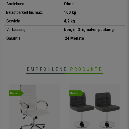
Armlehnen
Ohne
Belastbarkeit bis max.
100 kg
• Ideal für Besprechungsräume
Gewicht
4,2 kg
•
Sitz und Rückenlehne dick gepolstert
•
Sehr stabil, schwarzes Metallgestell
Verfassung
Neu, in Originalverpackung
• Praktisch und vielseitig
Garantie
24 Monate
EMPFOHLENE
PRODUKTE
Neuheit
Neuheit