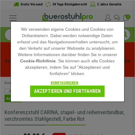
Gratis Versand
30 Tage Rückgaberecht
2 Jahre Garantie
0
Wir verwenden eigene Cookies und Cookies von
Drittanbietern. Dabei werden notwendige Daten
erfasst und das Navigationsverhalten untersucht, um
den Verkehr auf unserer Webseite zu analylsieren.
Weitere Informationen darüber finden Sie in unserer
Sommerschlussverauf bei buerstuhlpro! Exklusive Rabatte 
Cookie-Richtlinie
. Sie können auch alle Cookies
akzeptieren, indem Sie auf "Akzeptieren und
für kurze Zeit - 
Aktion ansehen
 -
fortfahren" klicken.
KONFIGURIEREN
Buerostuhlpro
Konferenzstühle
AKZEPTIEREN UND FORTFAHREN
Angebot
Konferenzstuhl CARINA, stapel- und reihenverbindbar,
verchromtes Stahlgestell, Farbe Rot