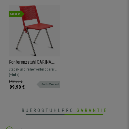
Angebot
Konferenzstuhl CARINA,
stapel- und reihenverbindbar,
Stapel- und reihenverbindbarer
verchromtes Stahlgestell,
Konferenzstuhl. Attraktives
[+Info]
Farbe Rot
modernes Design, erhältlich auch
149,90 €
Gratis Versand
gepolstert, mit Schreibbrett und
99,90 €
Armlehnen
BUEROSTUHLPRO
GARANTIE