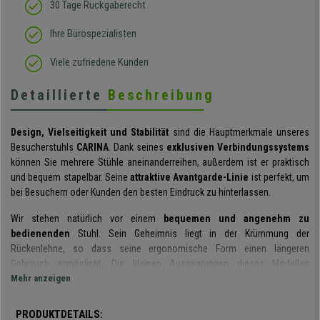
30 Tage Rückgaberecht
Ihre Bürospezialisten
Viele zufriedene Kunden
Detaillierte
Beschreibung
Design, Vielseitigkeit und Stabilität
sind die Hauptmerkmale unseres
Besucherstuhls
CARINA
. Dank seines
exklusiven Verbindungssystems
können Sie mehrere Stühle aneinanderreihen, außerdem ist er praktisch
und bequem stapelbar. Seine
attraktive Avantgarde-Linie
ist perfekt, um
bei Besuchern oder Kunden den besten Eindruck zu hinterlassen.
Wir stehen natürlich vor einem
bequemen und angenehm zu
bedienenden
Stuhl. Sein Geheimnis liegt in der Krümmung der
Rückenlehne, so dass seine ergonomische Form einen längeren
Gebrauch ermöglicht. Die kleinen Aussparungen dieses Modelles
verstärken das moderne Erscheinungsbild und erleichtern gleichzeitig die
Mehr anzeigen
Luftzirkulation. Der Sitz hat eine breite Oberfläche, sodass er
sich an
unterschiedliche Benutzergrößen anpasst
.
PRODUKTDETAILS: