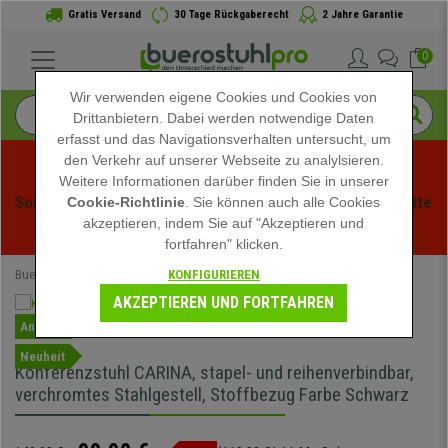
Gratis Versand
30 Tage Rückgaberecht
2 Jahre Garantie
0
Wir verwenden eigene Cookies und Cookies von
Drittanbietern. Dabei werden notwendige Daten
erfasst und das Navigationsverhalten untersucht, um
den Verkehr auf unserer Webseite zu analylsieren.
Weitere Informationen darüber finden Sie in unserer
Sommerschlussverauf bei buerstuhlpro! Exklusive Rabatte 
Cookie-Richtlinie
. Sie können auch alle Cookies
akzeptieren, indem Sie auf "Akzeptieren und
für kurze Zeit - 
Aktion ansehen
 -
fortfahren" klicken.
KONFIGURIEREN
Buerostuhlpro
Konferenzstühle
AKZEPTIEREN UND FORTFAHREN
Angebot
Neuheit
Konferenzstuhl CARINA, stapel- und reihenverbindbar,
verchromtes Stahlgestell, Stoffbezug Farbe Schwarz