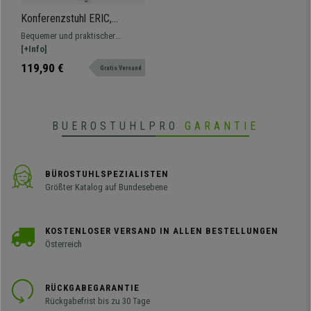
Konferenzstuhl ERIC,
bequem und praktisch,
Bequemer und praktischer
stapelbar, Farbe Grün
Konferenzstuhl, stapelbar, in
[+Info]
verschiedenen Farben erhältlich.
119,90 €
Gratis Versand
BUEROSTUHLPRO
GARANTIE
BÜROSTUHLSPEZIALISTEN
Größter Katalog auf Bundesebene
KOSTENLOSER VERSAND IN ALLEN BESTELLUNGEN
Österreich
RÜCKGABEGARANTIE
Rückgabefrist bis zu 30 Tage