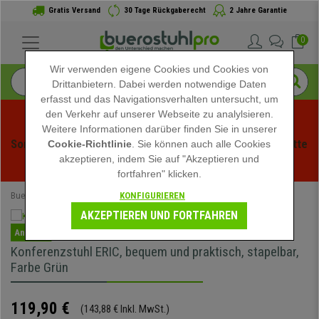
Gratis Versand
30 Tage Rückgaberecht
2 Jahre Garantie
0
Wir verwenden eigene Cookies und Cookies von
Drittanbietern. Dabei werden notwendige Daten
erfasst und das Navigationsverhalten untersucht, um
den Verkehr auf unserer Webseite zu analylsieren.
Weitere Informationen darüber finden Sie in unserer
Sommerschlussverauf bei buerstuhlpro! Exklusive Rabatte 
Cookie-Richtlinie
. Sie können auch alle Cookies
akzeptieren, indem Sie auf "Akzeptieren und
für kurze Zeit - 
Aktion ansehen
 -
fortfahren" klicken.
KONFIGURIEREN
Buerostuhlpro
Bürostühle
Konferenzstühle
AKZEPTIEREN UND FORTFAHREN
Angebot
Konferenzstuhl ERIC, bequem und praktisch, stapelbar,
Farbe Grün
119,90 €
(143,88 € Inkl. MwSt.)