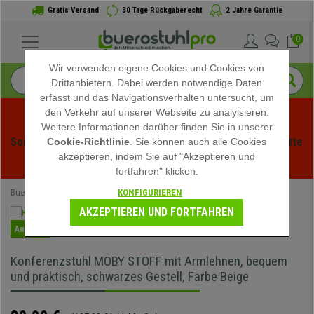
Gratis Versand
30 Tage Rückgaberecht
2 Jahre Garantie
0
Wir verwenden eigene Cookies und Cookies von
Drittanbietern. Dabei werden notwendige Daten
erfasst und das Navigationsverhalten untersucht, um
den Verkehr auf unserer Webseite zu analylsieren.
Weitere Informationen darüber finden Sie in unserer
Sommerschlussverauf bei buerstuhlpro! Exklusive Rabatte 
Cookie-Richtlinie
. Sie können auch alle Cookies
akzeptieren, indem Sie auf "Akzeptieren und
für kurze Zeit - 
Aktion ansehen
 -
fortfahren" klicken.
KONFIGURIEREN
Buerostuhlpro
Büromöbel
Besucherstühle
AKZEPTIEREN UND FORTFAHREN
Angebot
Konferenzstuhl MOBY STOFF mit Armlehnen, bequem
und praktisch, schwarzes Gestell, Farbe Beige