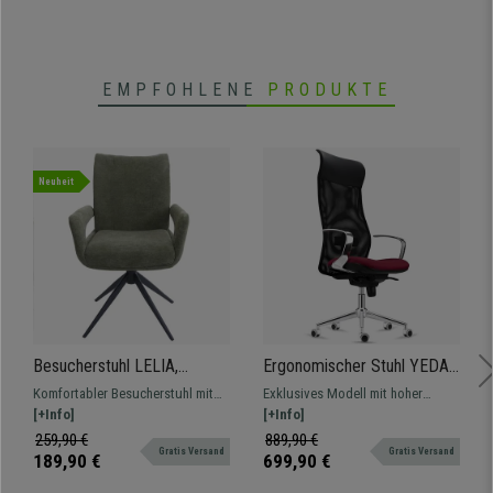
EMPFOHLENE
PRODUKTE
Neuheit
Besucherstuhl LELIA,
Ergonomischer Stuhl YEDA,
drehbar, weich gepolstert,
hohe Rückenlehne,
Komfortabler Besucherstuhl mit
Exklusives Modell mit hoher
stillvolles Design, Stoff, Grün
modernes Design, 8h-
Drehfunktion und bequemer
[+Info]
Rückenlehne und komfortabler
[+Info]
Nutzung, Netzbezug, Farbe
Polsterung zum entspannten
Sitzpolsterung, besonders
259,90 €
889,90 €
Burgunder
Gratis Versand
Gratis Versand
Sitzen
bequem und ergonomisch.
189,90 €
699,90 €