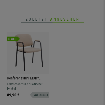
ZULETZT
ANGESEHEN
Angebot
Konferenzstuhl MOBY
STOFF mit Armlehnen,
Formschöner und praktischer
bequem und praktisch,
Konferenzstuhl MOBY STOFF mit
[+Info]
schwarzes Gestell, Farbe
Armlehnen im klassischen Stil.
89,90 €
Gratis Versand
Beige