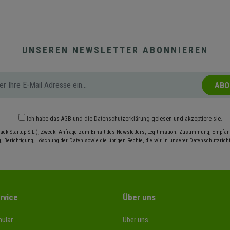
UNSEREN NEWSLETTER ABONNIEREN
ABO
Ich habe das
AGB
und die
Datenschutzerklärung
gelesen und akzeptiere sie.
ack Startup S.L.); Zweck: Anfrage zum Erhalt des Newsletters; Legitimation: Zustimmung; Empfäng
, Berichtigung, Löschung der Daten sowie die übrigen Rechte, die wir in unserer Datenschutzrichtl
rvice
Über uns
ular
Über uns