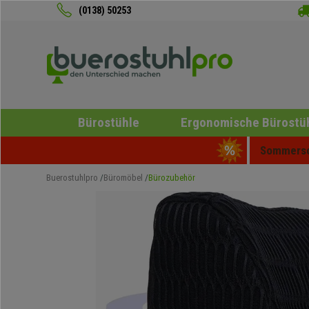
(0138) 50253
Bürostühle
Ergonomische Bürostü
Sommersch
Buerostuhlpro
Büromöbel
Bürozubehör