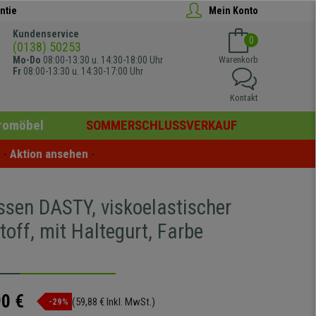
ntie
Mein Konto
Kundenservice
0
(0138) 50253
Mo-Do
08:00-13:30 u. 14:30-18:00 Uhr
Warenkorb
Fr
08:00-13:30 u. 14:30-17:00 Uhr
Kontakt
romöbel
SOMMERSCHLUSSVERKAUF
- 
Aktion ansehen
 -
ssen DASTY, viskoelastischer
off, mit Haltegurt, Farbe
90 €
(59,88 € Inkl. MwSt.)
-29%