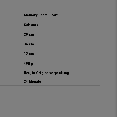
Memory Foam, Stoff
Schwarz
29 cm
34 cm
12 cm
490 g
Neu, in Originalverpackung
24 Monate