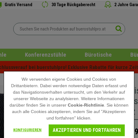
Gratis Versand
30 Tage Rückgaberecht
2 Jahre Gara
hle
Konferenzstühle
Bürotische
Bü
lussverauf bei buerstuhlpro! Exklusive Rabatte für kurze Zeit 
Wir verwenden eigene Cookies und Cookies von
Drittanbietern. Dabei werden notwendige Daten erfasst und
Lendenki
das Navigationsverhalten untersucht, um den Verkehr auf
Schaumst
unserer Webseite zu analylsieren. Weitere Informationen
darüber finden Sie in unserer
Cookie-Richtlinie
. Sie können
Schwarz
auch alle Cookies akzeptieren, indem Sie auf "Akzeptieren
und fortfahren" klicken.
AKZEPTIEREN UND FORTFAHREN
49,
KONFIGURIEREN
69,90 €