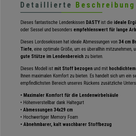
Detaillierte
Beschreibung
Dieses fantastische Lendenkissen
DASTY
ist die
ideale Erg
oder Sessel und besonders
empfehlenswert für lange Ar
Dieses Lordosekissen hat ideale Abmessungen von
34 cm B
Tiefe
, eine optimale Größe, um es überallhin mitzunehmen, un
gute Stütze im Lendenbereich
zu bieten.
Dieses Modell ist
mit Stoff bezogen
und mit
hochdichte
Ihnen maximalen Komfort zu bieten. Es handelt sich um ein 
empfindlichsten Bereich unseres Rückens zusätzliche Unters
• Maximaler Komfort für die Lendenwirbelsäule
• Höhenverstellbar dank Haltegurt
•
Abmessungen 34x29 cm
• Hochwertiger Memory Foam
• Abnehmbarer, kalt waschbarer Stoffbezug