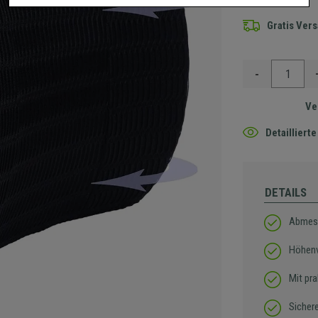
Gratis Ver
-
Ve
Detaillier
DETAILS
Abmes
Höhenv
Mit pra
Sicher