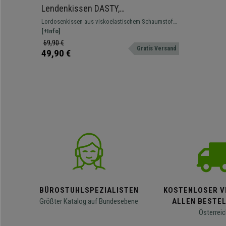
Lendenkissen DASTY,
viskoelastischer Schaumstoff, mit
Lordosenkissen aus viskoelastischem Schaumstoff.
Haltegurt, Farbe Schwarz
Sehr bequemes Zubehör für Bürostühle oder -
[+Info]
sessel.
69,90 €
Gratis Versand
49,90 €
BÜROSTUHLSPEZIALISTEN
KOSTENLOSER V
Größter Katalog auf Bundesebene
ALLEN BESTE
Österreic