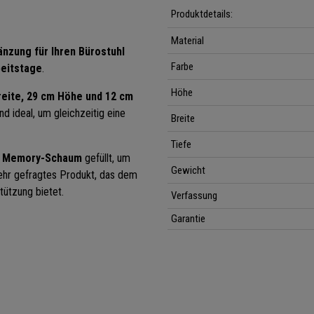
Produktdetails:
Material
änzung für Ihren Bürostuhl
Farbe
beitstage
.
Höhe
reite, 29 cm Höhe und 12 cm
d ideal, um gleichzeitig eine
Breite
Tiefe
m Memory-Schaum
gefüllt, um
Gewicht
sehr gefragtes Produkt, das dem
tützung bietet.
Verfassung
Garantie