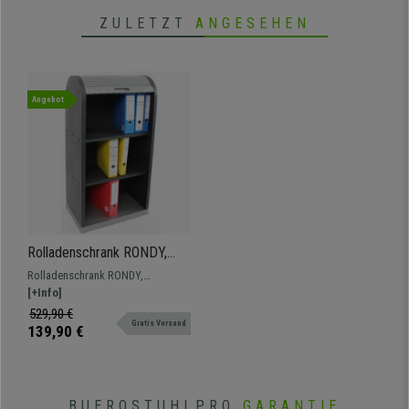
ZULETZT
ANGESEHEN
Angebot
Rolladenschrank RONDY,
Jalousieschrank für Büro
Rolladenschrank RONDY,
oder Homeoffice,
Jalousieschrank für Büro oder
[+Info]
Kunststoff, 120x58x38 cm,
Homeoffice
529,90 €
Grau
Gratis Versand
139,90 €
BUEROSTUHLPRO
GARANTIE