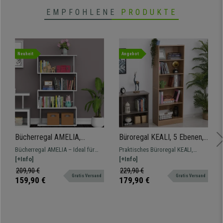
EMPFOHLENE
PRODUKTE
Neuheit
Angebot
Bücherregal AMELIA,
Büroregal KEALI, 5 Ebenen,
Modern und praktisch,
176x63x29,5cm,
Bücherregal AMELIA – Ideal für
Praktisches Büroregal KEALI,
80x30x145cm, Metall und
Verstellbare Regale,
das Schlafzimmer, Wohnzimmer
[+Info]
176x63x29,5cm, 5 Verstellbare
[+Info]
Holz, Farbe Weiß
Buchenholz
und Büro. Bietet viel Platz und ist
Regale, Buchenholz
209,90 €
229,90 €
Gratis Versand
Gratis Versand
aus hochwertigen Materialien
159,90 €
179,90 €
gefertigt.