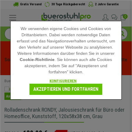
Gratis Versand
30 Tage Rückgaberecht
2 Jahre Garantie
0
Wir verwenden eigene Cookies und Cookies von
Drittanbietern. Dabei werden notwendige Daten
erfasst und das Navigationsverhalten untersucht, um
den Verkehr auf unserer Webseite zu analylsieren.
Weitere Informationen darüber finden Sie in unserer
Sommerschlussverauf bei buerstuhlpro! Exklusive Rabatte 
Cookie-Richtlinie
. Sie können auch alle Cookies
akzeptieren, indem Sie auf "Akzeptieren und
für kurze Zeit - 
Aktion ansehen
 -
fortfahren" klicken.
KONFIGURIEREN
Buerostuhlpro
Büromöbel
Büroschränke
AKZEPTIEREN UND FORTFAHREN
Angebot
Rolladenschrank RONDY, Jalousieschrank für Büro oder
Homeoffice, Kunststoff, 120x58x38 cm, Grau