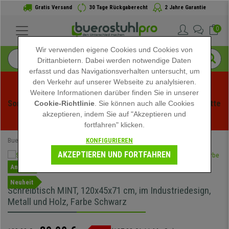
Gratis Versand
30 Tage Rückgaberecht
2 Jahre Garantie
0
Wir verwenden eigene Cookies und Cookies von
Drittanbietern. Dabei werden notwendige Daten
erfasst und das Navigationsverhalten untersucht, um
den Verkehr auf unserer Webseite zu analylsieren.
Weitere Informationen darüber finden Sie in unserer
Sommerschlussverauf bei buerstuhlpro! Exklusive Rabatte 
Cookie-Richtlinie
. Sie können auch alle Cookies
akzeptieren, indem Sie auf "Akzeptieren und
für kurze Zeit - 
Aktion ansehen
 -
fortfahren" klicken.
KONFIGURIEREN
Buerostuhlpro
Bürotische
Computertische
AKZEPTIEREN UND FORTFAHREN
Angebot
Neuheit
Schreibtisch MINT, 120x45x71 cm, im Industriedesign,
Metall und Holz, Farbe Schwarz