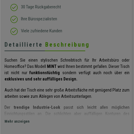
30 Tage Rückgaberecht
Ihre Bürospezialisten
Viele zufriedene Kunden
Detaillierte
Beschreibung
Suchen Sie einen stylischen Schreibtisch für Ihr Arbeitsbüro oder
Homeoffice? Das Modell
MINT
wird Ihnen bestimmt gefallen. Dieser Tisch
ist nicht nur
funktionstüchtig
sondern verfügt auch noch über ein
exklusives und sehr auffälliges Design.
Auch hat der Tisch eine sehr große Arbeitsfläche mit genügend Platz zum
arbeiten sowie zum Ablegen von Arbeitsunterlagen.
Der
trendige Industrie-Look
passt sich leicht allen möglichen
Einrichtungsstilen an. Die schlichten aber auffälligen Konturen des
Metallgestells sind ein echter Hingucker in jedem Raum.
Mehr anzeigen
Die Herstellungsmaterialien dieses Modells sind allesamt erstklassig und