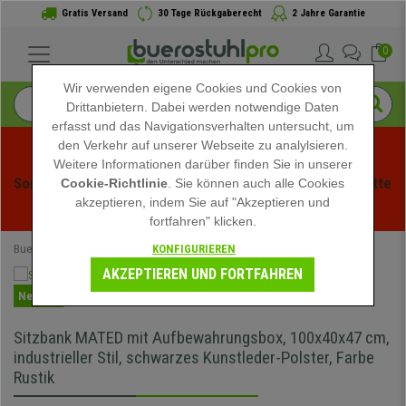
Gratis Versand
30 Tage Rückgaberecht
2 Jahre Garantie
0
Wir verwenden eigene Cookies und Cookies von
Drittanbietern. Dabei werden notwendige Daten
erfasst und das Navigationsverhalten untersucht, um
den Verkehr auf unserer Webseite zu analylsieren.
Weitere Informationen darüber finden Sie in unserer
Sommerschlussverauf bei buerstuhlpro! Exklusive Rabatte 
Cookie-Richtlinie
. Sie können auch alle Cookies
akzeptieren, indem Sie auf "Akzeptieren und
für kurze Zeit - 
Aktion ansehen
 -
fortfahren" klicken.
KONFIGURIEREN
Buerostuhlpro
Büromöbel
Sitzbank für den Warteraum
AKZEPTIEREN UND FORTFAHREN
Neuheit
Sitzbank MATED mit Aufbewahrungsbox, 100x40x47 cm,
industrieller Stil, schwarzes Kunstleder-Polster, Farbe
Rustik