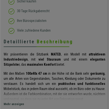
Sicher kaufen
30 Tage Rückgaberecht
Ihre Bürospezialisten
Viele zufriedene Kunden
Detaillierte
Beschreibung
Wir präsentieren die Sitzbank
MATED
, ein Modell mit
attraktivem
Industriedesign
, mit
viel Stauraum
und mit einem
eleganten
Sitzpolster
, das
maximalen Komfort
bietet.
Mit den Maßen
100x40x 47 cm
in der Höhe ist die Bank sehr
geräumig
,
um alle Arten von Gegenständen, Taschen, Kleidung oder Dokumente zu
verstauen. Es handelt sich um ein
praktisches und funktionelles
Möbelstück, das in jedem Raum ideal aussieht, ob im Büro oder zu Hause.
Außerdem ist die Farbkombination, mit der sie entworfen wurde, nüchtern
und neutral, so dass sie zu jeder Art von Dekoration passt.
Mehr anzeigen
Die Bank besteht aus
MDF-Holz
, die Sitzfläche ist mit Schaumstoff