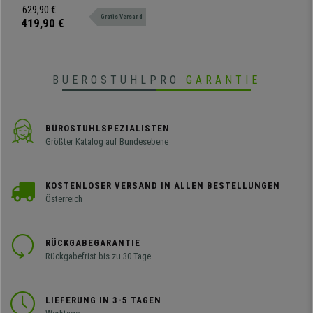
widerstandsfähige
629,90 €
Gratis Versand
Kunststoffsitze. Robust und
419,90 €
bequem, in verschiedenen Farben
und Versionen erhältlich.
BUEROSTUHLPRO
GARANTIE
BÜROSTUHLSPEZIALISTEN
Größter Katalog auf Bundesebene
KOSTENLOSER VERSAND IN ALLEN BESTELLUNGEN
Österreich
RÜCKGABEGARANTIE
Rückgabefrist bis zu 30 Tage
LIEFERUNG IN 3-5 TAGEN