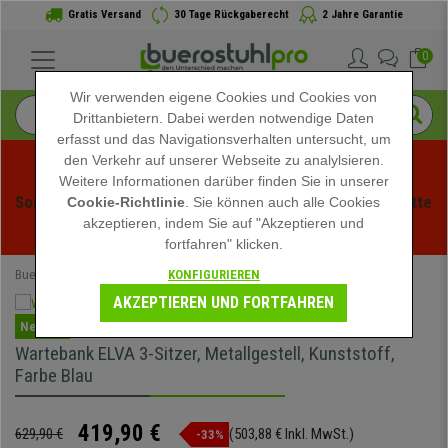
Gratis Versand
30 Tage Rückgaberecht
2 Jahre Garantie
0
Wir verwenden eigene Cookies und Cookies von
Drittanbietern. Dabei werden notwendige Daten
erfasst und das Navigationsverhalten untersucht, um
den Verkehr auf unserer Webseite zu analylsieren.
Weitere Informationen darüber finden Sie in unserer
Sommerschlussverauf bei buerstuhlpro! Exklusive Rabatte 
Cookie-Richtlinie
. Sie können auch alle Cookies
akzeptieren, indem Sie auf "Akzeptieren und
für kurze Zeit - 
Aktion ansehen
 -
fortfahren" klicken.
KONFIGURIEREN
Buerostuhlpro
Büromöbel
Sitzbank für den Warteraum
AKZEPTIEREN UND FORTFAHREN
Neuheit
Wartebank ELVA 3-Sitzer, Metallgestell, Kunststoff,
Farbe Blau
419,90 €
629,90 €
(503,88 € Inkl. MwSt.)
-33%