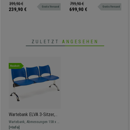
Metallfußkreuz, Farbe Grau
Nutzung, Farbe Weiß / Grau
bequem, mit eleganter
Nutzer wie angegossen an, erfüllt
399,90 €
799,90 €
Gratis Versand
Gratis Versand
Verarbeitung und Metallfußkreuz.
die ISO 9001-
239,90 €
699,90 €
Qualitätsanforderung.
ZULETZT
ANGESEHEN
Neuheit
Wartebank ELVA 3-Sitzer,
Metallgestell, Kunststoff,
Wartebank, Abmessungen 158 x 50
Farbe Blau
cm, Metallgestell und
[+Info]