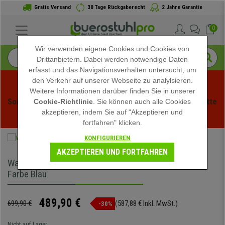
Gratis Versand
30 Tage Rückgaberecht
2 Jahre Garantie
0
Wir verwenden eigene Cookies und Cookies von
Drittanbietern. Dabei werden notwendige Daten
erfasst und das Navigationsverhalten untersucht, um
den Verkehr auf unserer Webseite zu analylsieren.
Weitere Informationen darüber finden Sie in unserer
Sommerschlussverauf bei buerstuhlpro! Exklusive Rabatte 
Cookie-Richtlinie
. Sie können auch alle Cookies
akzeptieren, indem Sie auf "Akzeptieren und
für kurze Zeit - 
Aktion ansehen
 -
fortfahren" klicken.
KONFIGURIEREN
AKZEPTIEREN UND FORTFAHREN
Wartebank ELVA 4-Sitzer, Metallgestell, Kunststoff,
Farbe Blau
489,90 €
699,90 €
(587,88 € Inkl. MwSt.)
-30%
Nicht auf Lager