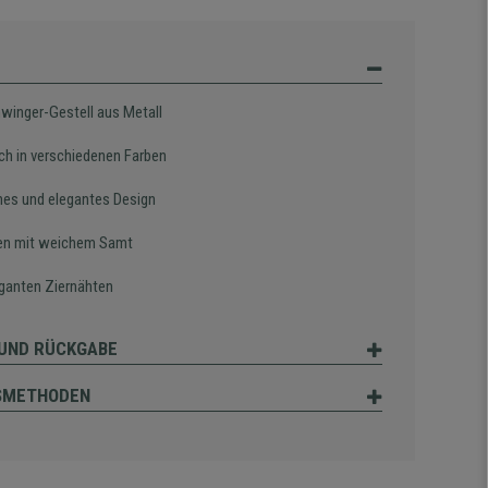
hwinger-Gestell aus Metall
ich in verschiedenen Farben
es und elegantes Design
en mit weichem Samt
eganten Ziernähten
UND RÜCKGABE
SMETHODEN