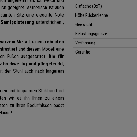
 sich angenehm an, ist weich und
Sitfläche (BxT)
uch geeignet. Ästhetisch ist auch
esamten Sitz eine elegante Note
Höhe Rückenlehne
r
Samtpolsterung
unterstrichen
,
Geewicht
Belastungsgrenze
warzem Metall
, einem
robusten
Verfassung
ntrastiert und diesem Modell eine
Garantie
ten Füßen ausgestattet.
Die für
v hochwertig und pflegeleicht
;
mit der Stuhl auch nach längerem
gen und bequemen Stuhl sind, ist
ieten wir es ihn Ihnen zu einem
ten zu Ihren Bedürfnissen passt
 Hause!