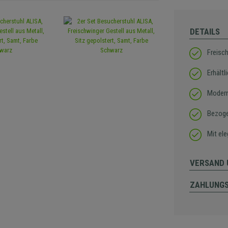
DETAILS
Freisc
Erhältl
Modern
Bezog
Mit el
VERSAND 
ZAHLUNG