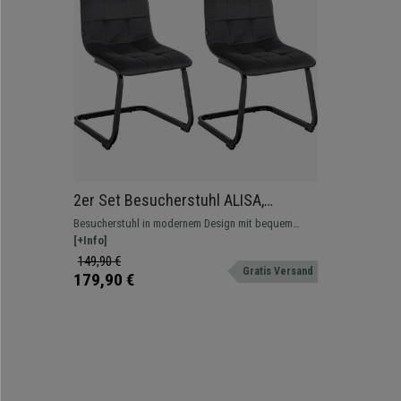
2er Set Besucherstuhl ALISA,
Freischwinger Gestell aus Metall, Sitz
Besucherstuhl in modernem Design mit bequem
gepolstert, Samt, Farbe Schwarz
gepolstertem Sitz und stabilem Metall-
[+Info]
Freischwingergestell.
149,90 €
Gratis Versand
179,90 €