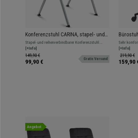
Konferenzstuhl CARINA, stapel- und
Bürostu
reihenverbindbar, graues
gepolste
Stapel- und reihenverbindbarer Konferenzstuhl.
Sehr komfort
Stahlgestell, Farbe Beige
Attraktives modernes Design, erhältlich auch
[+Info]
für Büro un
[+Info]
gepolstert, mit Schreibbrett und Armlehnen
149,90 €
219,90 €
Gratis Versand
99,90 €
159,90 
Angebot