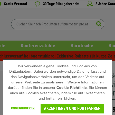
Gratis Versand
30 Tage Rückgaberecht
2 Jahre Gara
hle
Konferenzstühle
Bürotische
Bü
lussverauf bei buerstuhlpro! Exklusive Rabatte für kurze Zeit 
Wir verwenden eigene Cookies und Cookies von
Drittanbietern. Dabei werden notwendige Daten erfasst und
2er Set 
das Navigationsverhalten untersucht, um den Verkehr auf
Freischwi
unserer Webseite zu analylsieren. Weitere Informationen
darüber finden Sie in unserer
Cookie-Richtlinie
. Sie können
gepolste
auch alle Cookies akzeptieren, indem Sie auf "Akzeptieren
und fortfahren" klicken.
AKZEPTIEREN UND FORTFAHREN
179
KONFIGURIEREN
149,90 €