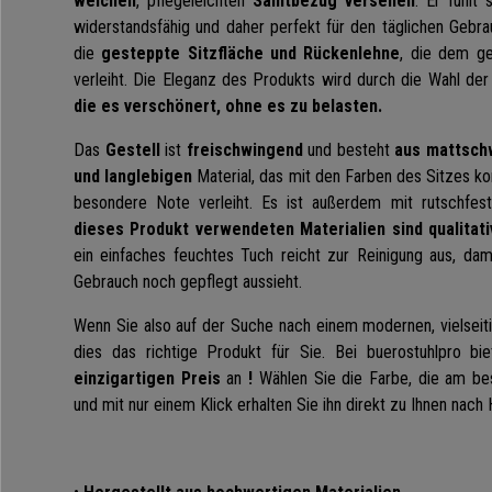
weichen
, pflegeleichten
Samtbezug versehen
. Er fühlt
widerstandsfähig und daher perfekt für den täglichen Gebra
die
gesteppte Sitzfläche und Rückenlehne
, die dem g
verleiht. Die Eleganz des Produkts wird durch die Wahl de
die es verschönert, ohne es zu belasten.
Das
Gestell
ist
freischwingend
und besteht
aus mattsch
und langlebigen
Material, das mit den Farben des Sitzes ko
besondere Note verleiht. Es ist außerdem mit rutschfes
dieses Produkt verwendeten Materialien sind qualitati
ein einfaches feuchtes Tuch reicht zur Reinigung aus, da
Gebrauch noch gepflegt aussieht.
Wenn Sie also auf der Suche nach einem modernen, vielseiti
dies das richtige Produkt für Sie. Bei buerostuhlpro b
einzigartigen Preis
an
!
Wählen Sie die Farbe, die am bes
und mit nur einem Klick erhalten Sie ihn direkt zu Ihnen nach