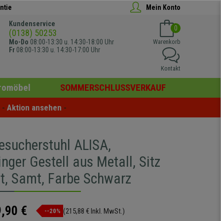
ntie
Mein Konto
Kundenservice
0
(0138) 50253
Mo-Do
08:00-13:30 u. 14:30-18:00 Uhr
Warenkorb
Fr
08:00-13:30 u. 14:30-17:00 Uhr
Kontakt
romöbel
SOMMERSCHLUSSVERKAUF
- 
Aktion ansehen
 -
Besucherstuhl ALISA,
nger Gestell aus Metall, Sitz
rt, Samt, Farbe Schwarz
,90 €
(215,88 € Inkl. MwSt.)
--20%