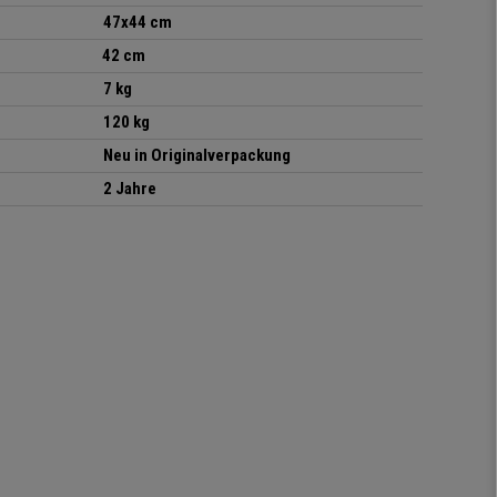
47x44 cm
42 cm
7 kg
120 kg
Neu in Originalverpackung
2 Jahre