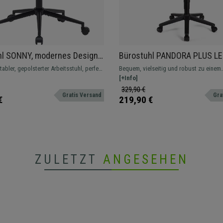
hl SONNY, modernes Design,
Bürostuhl PANDORA PLUS LE
rt, Samt, Farbe Grün
verstellbaren Armlehnen,
abler, gepolsterter Arbeitsstuhl, perfekt
Bequem, vielseitig und robust zu einem
Rückenlehne mit Netzbezug,
d Zuhause.
unschlagbaren Preis. Dieses Modell ist i
[+Info]
Polsterung, Farbe Orange
Farben erhältlich.
329,90 €
Gratis Versand
Gra
€
219,90 €
ZULETZT
ANGESEHEN