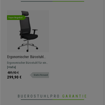
Super Angebot
Ergonomischer Bürostuhl
SANTOS, Kopfstütze, 8h-
Ergonomischer Bürostuhl für eine
Nutzung, Farbe Schwarz
intensive Nutzung von 8 Stunden
[+Info]
geeignet. Ausgezeichnete Qualität
489,90 €
Gratis Versand
mit verchromtem Gestell und
299,90 €
Details
BUEROSTUHLPRO
GARANTIE