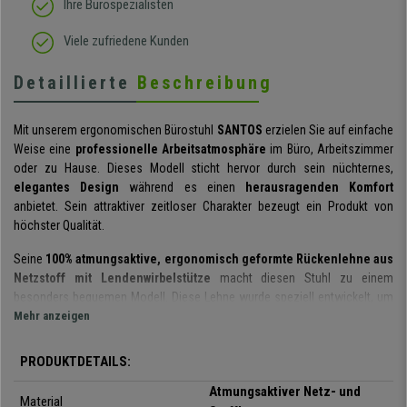
Ihre Bürospezialisten
Viele zufriedene Kunden
Detaillierte
Beschreibung
Mit unserem ergonomischen Bürostuhl
SANTOS
erzielen Sie auf einfache
Weise eine
professionelle Arbeitsatmosphäre
im Büro, Arbeitszimmer
oder zu Hause. Dieses Modell sticht hervor durch sein nüchternes,
elegantes Design
während es einen
herausragenden Komfort
anbietet. Sein attraktiver zeitloser Charakter bezeugt ein Produkt von
höchster Qualität.
Seine
100% atmungsaktive, ergonomisch geformte Rückenlehne aus
Netzstoff mit Lendenwirbelstütze
macht diesen Stuhl zu einem
besonders bequemen Modell. Diese Lehne wurde speziell entwickelt, um
dem Rücken eine optimale Stütze zu bieten, dafür ist die
Mehr anzeigen
höhenverstellbare Lordosenstütze
extra betonenswert.
PRODUKTDETAILS:
Die in der Rückenlehne angebotene Technologie ist typisch für ein Modell
des Spitzenbereichs. Es verfügt über einen
synchronisierten
Atmungsaktiver Netz- und
Material