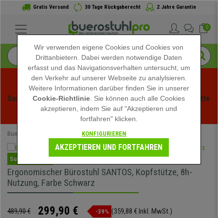
Gratis Versand
30 Tage Rückgaberecht
2 Jahre Garantie
0
Wir verwenden eigene Cookies und Cookies von
Drittanbietern. Dabei werden notwendige Daten
erfasst und das Navigationsverhalten untersucht, um
den Verkehr auf unserer Webseite zu analylsieren.
Weitere Informationen darüber finden Sie in unserer
Sommerschlussverauf bei buerstuhlpro! Exklusive Rabatte 
Cookie-Richtlinie
. Sie können auch alle Cookies
akzeptieren, indem Sie auf "Akzeptieren und
für kurze Zeit - 
Aktion ansehen
 -
fortfahren" klicken.
KONFIGURIEREN
Buerostuhlpro
Bürostühle
Ergonomische Bürostühle
AKZEPTIEREN UND FORTFAHREN
Super Angebot
Ergonomischer Bürostuhl SANTOS, Kopfstütze, 8h-
Nutzung, Farbe Schwarz
299,90 €
489,90 €
(359,88 € Inkl. MwSt.)
-39%