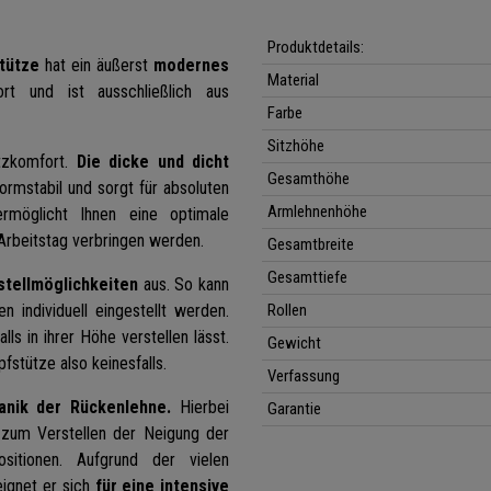
Produktdetails:
tütze
hat ein äußerst
modernes
Material
t und ist ausschließlich aus
Farbe
Sitzhöhe
tzkomfort.
Die dicke und dicht
Gesamthöhe
formstabil und sorgt für absoluten
Armlehnenhöhe
möglicht Ihnen eine optimale
Arbeitstag verbringen werden.
Gesamtbreite
Gesamttiefe
stellmöglichkeiten
aus. So kann
individuell eingestellt werden.
Rollen
ls in ihrer Höhe verstellen lässt.
Gewicht
stütze also keinesfalls.
Verfassung
anik der Rückenlehne.
Hierbei
Garantie
n zum Verstellen der Neigung der
itionen. Aufgrund der vielen
ignet er sich
für eine intensive