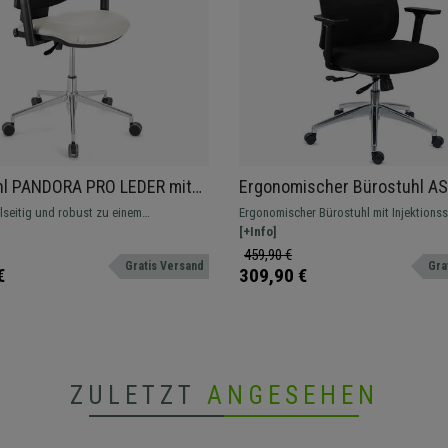
hl PANDORA PRO LEDER mit
Ergonomischer Bürostuhl AS
baren Armlehnen,
tiefenverstellbare Sitzfläche,
lseitig und robust zu einem
Ergonomischer Bürostuhl mit Injektions
ßkreuz, dicke Polsterung,
Kopfstütze, Synchron-Mecha
n Preis. Dieses Modell ist in vielen
und Tiefenverstellung. Sehr bequem mit 
[+Info]
eiß
Farbe Schwarz
tlich
und eleganten Design. Ausführung mit K
459,90 €
Gratis Versand
Gra
€
309,90 €
ZULETZT
ANGESEHEN