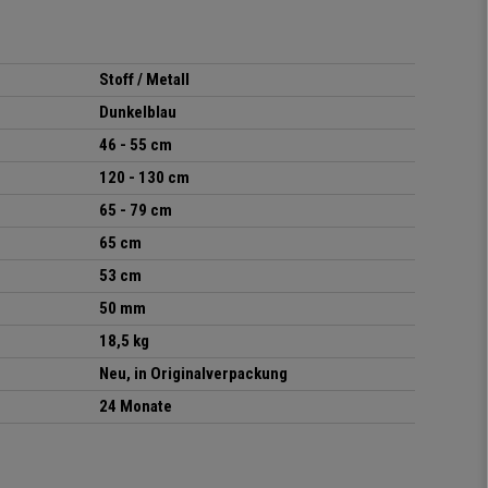
Stoff / Metall
Dunkelblau
46 -
55
cm
120 - 130 cm
65 - 79 cm
65 cm
53 cm
50 mm
18,5 kg
Neu, in Originalverpackung
24 Monate