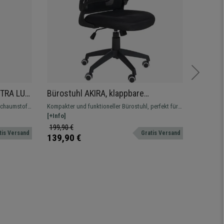
TRA LUX,
Bürostuhl AKIRA, klappbare
Ergono
Armlehnen, Netzstoff, bequem und
Kopfst
schaumstoff
Kompakter und funktioneller Bürostuhl, perfekt für
Ergonomis
nik,
praktisch, Farbe Schwarz
Wippfu
schlichten
Zuhause oder Büro. Ergonomisch und mit
[+Info]
und verst
[+Info]
opfstütze
klappbaren Armlehnen.
199,90 €
349,90 
tis Versand
Gratis Versand
139,90 €
229,90