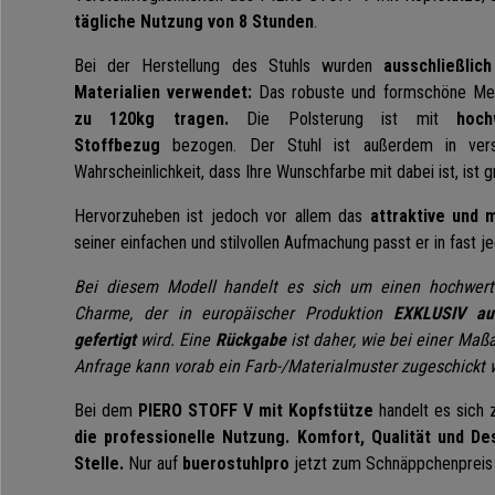
tägliche Nutzung von 8 Stunden
.
Bei der Herstellung des Stuhls wurden
ausschließlich
Materialien verwendet:
Das robuste und formschöne Met
zu 120kg tragen.
Die Polsterung ist mit
hoch
Stoffbezug
bezogen. Der Stuhl ist außerdem in versc
Wahrscheinlichkeit, dass Ihre Wunschfarbe mit dabei ist, ist g
Hervorzuheben ist jedoch vor allem das
attraktive und 
seiner einfachen und stilvollen Aufmachung passt er in fast
Bei diesem Modell handelt es sich um einen hochwert
Charme, der in europäischer Produktion
EXKLUSIV auf
gefertigt
wird. Eine
Rückgabe
ist daher, wie bei einer Maß
Anfrage kann vorab ein Farb-/Materialmuster zugeschickt 
Bei dem
PIERO STOFF V mit Kopfstütze
handelt es sich 
die professionelle Nutzung. Komfort, Qualität und De
Stelle.
Nur auf
buerostuhlpro
jetzt zum Schnäppchenpreis e