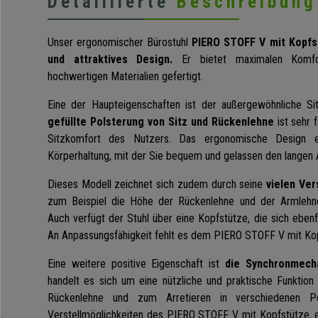
Detaillierte
Beschreibung
Unser ergonomischer Bürostuhl
PIERO STOFF V mit Kopfs
und attraktives Design.
Er bietet maximalen Komfor
hochwertigen Materialien gefertigt.
Eine der Haupteigenschaften ist der außergewöhnliche Si
gefüllte Polsterung von Sitz und Rückenlehne
ist sehr 
Sitzkomfort des Nutzers. Das ergonomische Design er
Körperhaltung, mit der Sie bequem und gelassen den langen 
Dieses Modell zeichnet sich zudem durch seine
vielen Ver
zum Beispiel die Höhe der Rückenlehne und der Armlehnen 
Auch verfügt der Stuhl über eine Kopfstütze, die sich ebenfal
An Anpassungsfähigkeit fehlt es dem PIERO STOFF V mit Kopf
Eine weitere positive Eigenschaft ist
die Synchronmech
handelt es sich um eine nützliche und praktische Funktio
Rückenlehne und zum Arretieren in verschiedenen Pos
Verstellmöglichkeiten des PIERO STOFF V mit Kopfstütze, e