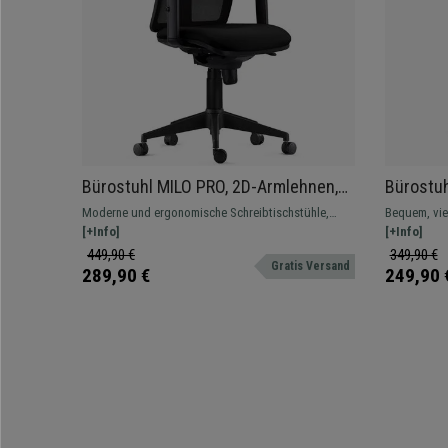
Bürostuhl MILO PRO, 2D-Armlehnen,
Bürostu
Lordosenstütze, Stoffbezug, Farbe
verstell
Moderne und ergonomische Schreibtischstühle,
Bequem, vie
Schwarz
Metallfu
MILO PRO ist das perfekte Modell für die
[+Info]
unschlagbare
[+Info]
Farbe W
professionelle Nutzung, sehr widerstandsfähig.
Farben erhäl
449,90 €
349,90 €
Gratis Versand
289,90 €
249,90 