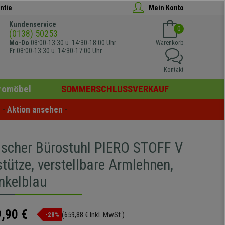
ntie
Mein Konto
Kundenservice
0
(0138) 50253
Mo-Do
08:00-13:30 u. 14:30-18:00 Uhr
Warenkorb
Fr
08:00-13:30 u. 14:30-17:00 Uhr
Kontakt
romöbel
SOMMERSCHLUSSVERKAUF
- 
Aktion ansehen
 -
scher Bürostuhl PIERO STOFF V
tütze, verstellbare Armlehnen,
nkelblau
,90 €
(659,88 € Inkl. MwSt.)
-28%