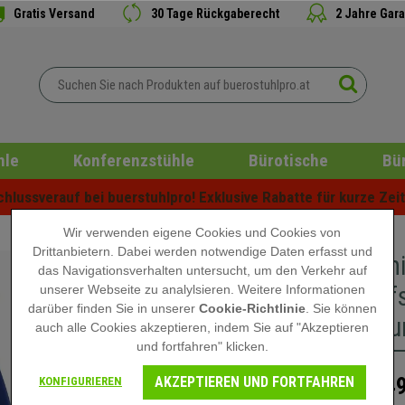
Gratis Versand
30 Tage Rückgaberecht
2 Jahre Gara
hle
Konferenzstühle
Bürotische
Bü
lussverauf bei buerstuhlpro! Exklusive Rabatte für kurze Zeit 
Wir verwenden eigene Cookies und Cookies von
Drittanbietern. Dabei werden notwendige Daten erfasst und
Ergonomi
das Navigationsverhalten untersucht, um den Verkehr auf
mit Kopfs
unserer Webseite zu analylsieren. Weitere Informationen
darüber finden Sie in unserer
Cookie-Richtlinie
. Sie können
Farbe Du
auch alle Cookies akzeptieren, indem Sie auf "Akzeptieren
und fortfahren" klicken.
AKZEPTIEREN UND FORTFAHREN
549
KONFIGURIEREN
759,90 €