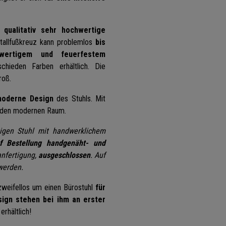
 qualitativ sehr hochwertige
allfußkreuz kann problemlos
bis
wertigem und feuerfestem
hieden Farben erhältlich. Die
roß.
moderne Design
des Stuhls. Mit
 jeden modernen Raum.
igen Stuhl mit handwerklichem
 Bestellung
handgenäht- und
anfertigung,
ausgeschlossen
. Auf
werden.
zweifellos um einen Bürostuhl
für
sign stehen bei ihm an erster
rhältlich!