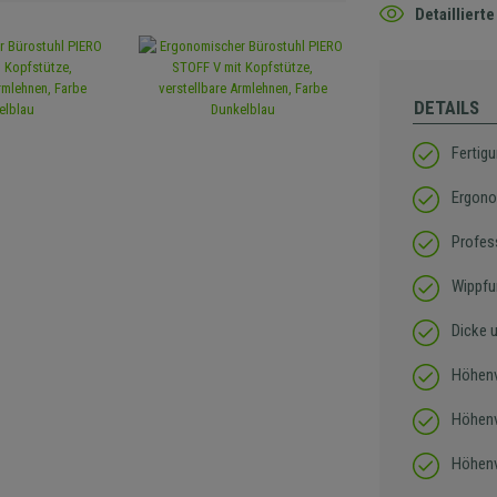
Detaillier
DETAILS
Fertig
Ergono
Profes
Wippfu
Dicke 
Höhenv
Höhenv
Höhenv