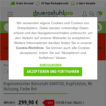
Gratis Versand
30 Tage Rückgaberecht
2 Jahre Garantie
0
Wir verwenden eigene Cookies und Cookies von
Drittanbietern. Dabei werden notwendige Daten
erfasst und das Navigationsverhalten untersucht, um
den Verkehr auf unserer Webseite zu analylsieren.
Weitere Informationen darüber finden Sie in unserer
Sommerschlussverauf bei buerstuhlpro! Exklusive Rabatte 
Cookie-Richtlinie
. Sie können auch alle Cookies
akzeptieren, indem Sie auf "Akzeptieren und
für kurze Zeit - 
Aktion ansehen
 -
fortfahren" klicken.
KONFIGURIEREN
Buerostuhlpro
Bürostühle
Ergonomische Bürostühle
AKZEPTIEREN UND FORTFAHREN
Ergonomischer Bürostuhl SANTOS, Kopfstütze, 8h-
Nutzung, Farbe Rot
299,90 €
489,90 €
(359,88 € Inkl. MwSt.)
-39%