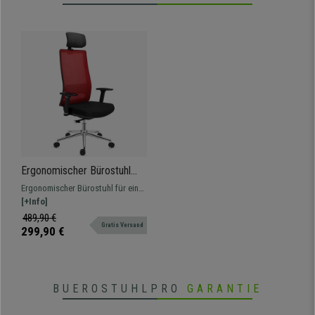
Ergonomischer Bürostuhl
SANTOS, Kopfstütze, 8h-
Ergonomischer Bürostuhl für eine
Nutzung, Farbe Rot
intensive Nutzung von 8 Stunden
[+Info]
geeignet. Ausgezeichnete Qualität
489,90 €
Gratis Versand
mit verchromtem Gestell und
299,90 €
Details
BUEROSTUHLPRO
GARANTIE