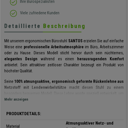
Ihre Bürospezialisten
Viele zufriedene Kunden
Detaillierte
Beschreibung
Mit unserem ergonomischen Bürostuhl
SANTOS
erzielen Sie auf einfache
Weise eine
professionelle Arbeitsatmosphäre
im Büro, Arbeitszimmer
oder zu Hause. Dieses Modell sticht hervor durch sein nüchternes,
elegantes Design
während es einen
herausragenden Komfort
anbietet. Sein attraktiver zeitloser Charakter bezeugt ein Produkt von
höchster Qualität.
Seine
100% atmungsaktive, ergonomisch geformte Rückenlehne aus
Netzstoff mit Lendenwirbelstütze
macht diesen Stuhl zu einem
besonders bequemen Modell. Diese Lehne wurde speziell entwickelt, um
dem Rücken eine optimale Stütze zu bieten, dafür ist die
Mehr anzeigen
höhenverstellbare Lordosenstütze
extra betonenswert.
PRODUKTDETAILS:
Die in der Rückenlehne angebotene Technologie ist typisch für ein Modell
des Spitzenbereichs. Es verfügt über einen
synchronisierten
Atmungsaktiver Netz- und
Material