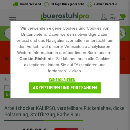
Gratis Versand
30 Tage Rückgaberecht
2 Jahre Garantie
0
Wir verwenden eigene Cookies und Cookies von
Drittanbietern. Dabei werden notwendige Daten
erfasst und das Navigationsverhalten untersucht, um
den Verkehr auf unserer Webseite zu analylsieren.
Weitere Informationen darüber finden Sie in unserer
Sommerschlussverauf bei buerstuhlpro! Exklusive Rabatte 
Cookie-Richtlinie
. Sie können auch alle Cookies
akzeptieren, indem Sie auf "Akzeptieren und
für kurze Zeit - 
Aktion ansehen
 -
fortfahren" klicken.
KONFIGURIEREN
Buerostuhlpro
Büromöbel
Hocker
Arbeitshocker
AKZEPTIEREN UND FORTFAHREN
Neuheit
Arbeitshocker KALIPSO, verstellbare Rückenlehne, dicke
Polsterung, Stoffbezug, Farbe Blau