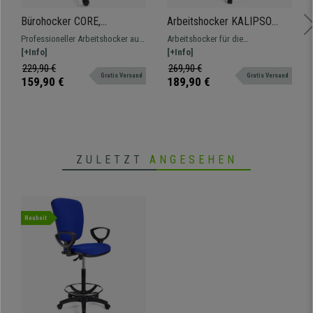
• Stabile Design-Armlehnen
Bürohocker CORE,
Arbeitshocker KALIPSO
•
Qualitätsprodukt, sehr robust
ergonomisch geformte
PLUS LEDER, verstellbare
Professioneller Arbeitshocker aus
Arbeitshocker für die
Sitzfläche, Kunststoff, Farbe
Rückenlehne, dicke
strapazierfähigem Kunststoff, der
[+Info]
professionelle Nutzung,
[+Info]
Schwarz
Polsterung, Farbe Schwarz
auf Langlebigkeit und einfache
verstellbar, mit Fußstütze,
229,90 €
269,90 €
Gratis Versand
Gratis Versand
Reinigung ausgelegt ist.
Lederbezug, widerstandsfähig
159,90 €
189,90 €
und bequem.
ZULETZT
ANGESEHEN
Neuheit