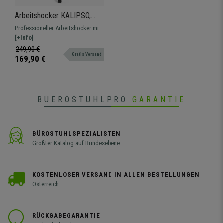
Arbeitshocker KALIPSO,
verstellbare Rückenlehne,
Professioneller Arbeitshocker mit
dicke Polsterung,
Stoffbezug, verstellbar, mit
[+Info]
Stoffbezug, Farbe Blau
Fußstütze, widerstandsfähig und
249,90 €
Gratis Versand
bequem.
169,90 €
BUEROSTUHLPRO
GARANTIE
BÜROSTUHLSPEZIALISTEN
Größter Katalog auf Bundesebene
KOSTENLOSER VERSAND IN ALLEN BESTELLUNGEN
Österreich
RÜCKGABEGARANTIE