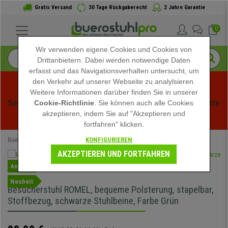
Gratis Versand
30 Tage Rückgaberecht
2 Jahre Garantie
0
Wir verwenden eigene Cookies und Cookies von
Drittanbietern. Dabei werden notwendige Daten
erfasst und das Navigationsverhalten untersucht, um
den Verkehr auf unserer Webseite zu analylsieren.
Weitere Informationen darüber finden Sie in unserer
Sommerschlussverauf bei buerstuhlpro! Exklusive Rabatte 
Cookie-Richtlinie
. Sie können auch alle Cookies
akzeptieren, indem Sie auf "Akzeptieren und
für kurze Zeit - 
Aktion ansehen
 -
fortfahren" klicken.
KONFIGURIEREN
Buerostuhlpro
Bürostühle
Konferenzstühle
AKZEPTIEREN UND FORTFAHREN
Angebot
Neuheit
Besucherstuhl ROMEL, bequeme Polsterung, stapelbar,
Stoffbezug, schwarze Stuhlbeine, Farbe Grün