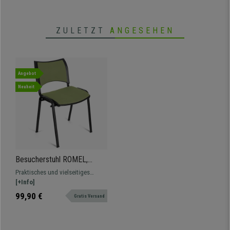
ZULETZT
ANGESEHEN
Angebot
Neuheit
Besucherstuhl ROMEL,
bequeme Polsterung,
Praktisches und vielseitiges
stapelbar, Stoffbezug,
Modell, komfortabel und robust,
[+Info]
schwarze Stuhlbeine, Farbe
in verschiedenen Farben und
99,90 €
Gratis Versand
Grün
Versionen erhältlich.