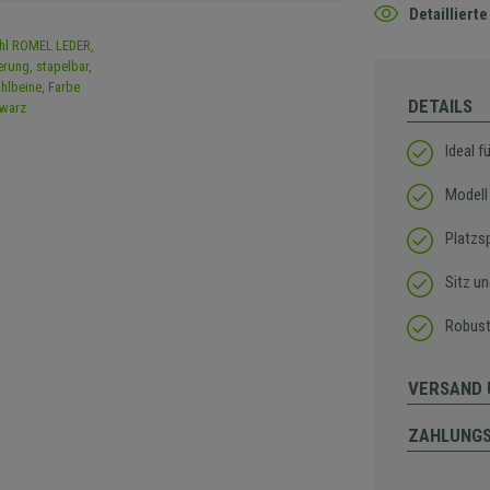
Detaillier
DETAILS
Ideal f
Modell 
Platzs
Sitz u
Robust
VERSAND 
ZAHLUNG