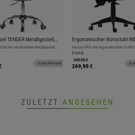
el TENDER Metallgestell,
Ergonomischer Bürostuhl IN
 Design, Leder Grau
PRO, intensive 8h-Nutzung, n
tuhl mit verchromtem Metallgestell,
Version PRO des ergonomischen Stuhls 
Stoffbezug, 2D-Armlehnen, F
us und Büro. Erhältlich in verschiedenen
höhen- und tiefenverstellbaren 2D-Armle
[+Info]
Beige
349,90 €
Gratis Versand
Gra
€
269,90 €
ZULETZT
ANGESEHEN