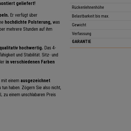
ontiert geliefert!
Rückenlehnenhöhe
peln.
Er verfügt über
Belastbarkeit bis max.
ine
hochdichte Polsterung,
was
Gewicht
ber mehrere Stunden auf ihm
Verfassung
GARANTIE
qualitativ hochwertig.
Das 4-
higkeit und Stabilität. Sitz- und
der
in verschiedenen Farben
r mit einem
ausgezeichnet
 tun haben. Zögern Sie also nicht,
EL zu einem unschlabaren Preis