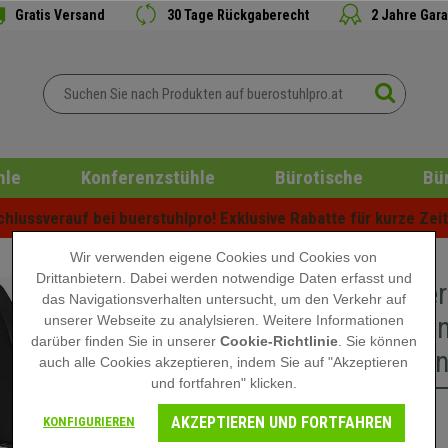
Gratis Versand
30 Tage Rückgaberecht
2 Jahre Gara
hle
Konferenzstühle
Bürotische
Bü
lussverauf bei buerstuhlpro! Exklusive Rabatte für kurze Zeit 
Wir verwenden eigene Cookies und Cookies von
Drittanbietern. Dabei werden notwendige Daten erfasst und
Besucher
das Navigationsverhalten untersucht, um den Verkehr auf
Polsteru
unserer Webseite zu analylsieren. Weitere Informationen
darüber finden Sie in unserer
Cookie-Richtlinie
. Sie können
Stuhlbei
auch alle Cookies akzeptieren, indem Sie auf "Akzeptieren
und fortfahren" klicken.
AKZEPTIEREN UND FORTFAHREN
109,90 €
KONFIGURIEREN