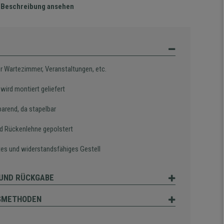
te Beschreibung ansehen
ür Wartezimmer, Veranstaltungen, etc.
wird montiert geliefert
parend, da stapelbar
nd Rückenlehne gepolstert
es und widerstandsfähiges Gestell
UND RÜCKGABE
SMETHODEN