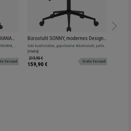
DIANA
Bürostuhl SONNY, modernes Design,
Bürost
eigbar,
gepolstert, Samt, Farbe Dunkelgrau
verste
INDIANA, mit
Sehr komfortabler, gepolsterter Arbeitsstuhl, perfekt
Bequem, v
arbe
Rücken
hnen.
für Büro und Zuhause.
[+Info]
unschlagba
[+Info]
Polste
Farben erh
219,90 €
329,90 
tis Versand
Gratis Versand
159,90 €
219,90