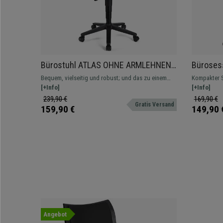
Bürostuhl ATLAS OHNE ARMLEHNEN
Bürosess
LEDER, verstellbare Rückenlehne,
modernes
Bequem, vielseitig und robust; und das zu einem
Kompakter S
dicke Polsterung, Farbe Grau
unschlagbaren Preis. Dieses Modell ist in
[+Info]
ideal für Ha
[+Info]
verschiedenen Endfertigungen und Farben erhältlich.
Farben.
239,90 €
169,90 €
Gratis Versand
159,90 €
149,90 
Angebot