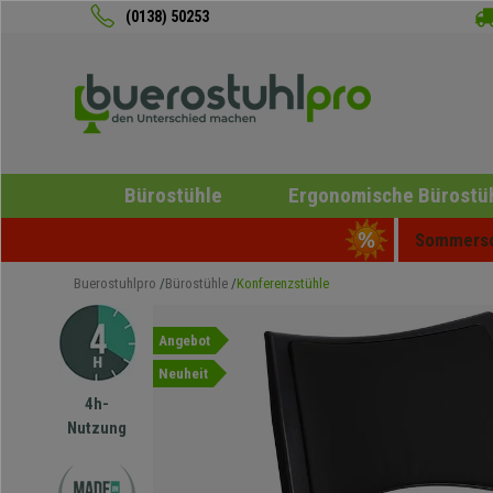
(0138) 50253
Bürostühle
Ergonomische Bürostü
Sommersch
Buerostuhlpro
Bürostühle
Konferenzstühle
Angebot
Neuheit
4h-
Nutzung