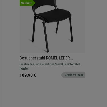
Neuheit
Besucherstuhl ROMEL LEDER,
bequeme Polsterung, stapelbar,
Praktisches und vielseitiges Modell, komfortabel
schwarze Stuhlbeine, Farbe Schwarz
und robust, in verschiedenen Farben und Versionen
[+Info]
erhältlich.
109,90 €
Gratis Versand