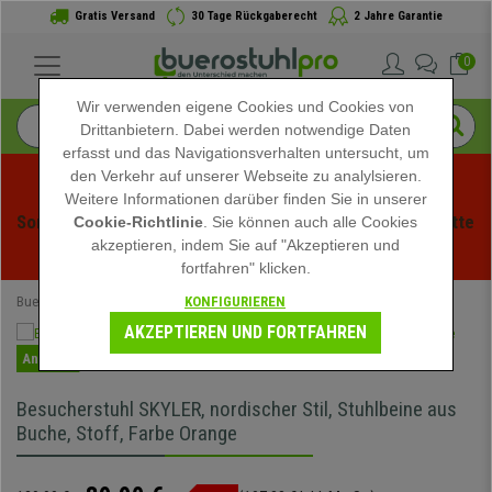
Gratis Versand
30 Tage Rückgaberecht
2 Jahre Garantie
0
Wir verwenden eigene Cookies und Cookies von
Drittanbietern. Dabei werden notwendige Daten
erfasst und das Navigationsverhalten untersucht, um
den Verkehr auf unserer Webseite zu analylsieren.
Weitere Informationen darüber finden Sie in unserer
Sommerschlussverauf bei buerstuhlpro! Exklusive Rabatte 
Cookie-Richtlinie
. Sie können auch alle Cookies
akzeptieren, indem Sie auf "Akzeptieren und
für kurze Zeit - 
Aktion ansehen
 -
fortfahren" klicken.
KONFIGURIEREN
Buerostuhlpro
Büromöbel
Besucherstühle
AKZEPTIEREN UND FORTFAHREN
Angebot
Besucherstuhl SKYLER, nordischer Stil, Stuhlbeine aus
Buche, Stoff, Farbe Orange