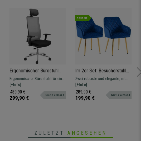
Neuheit
Ergonomischer Bürostuhl
Im 2er Set: Besucherstuhl
SANTOS, Kopfstütze, 8h-
GLOVER, bequem
Ergonomischer Bürostuhl für eine
Zwei robuste und elegante, mit
Nutzung, Farbe Grau
gepolstert, Metallgestell in
intensive Nutzung von 8 Stunden
[+Info]
weichem Samt gepolsterte
[+Info]
Gold, Samtbezug, Farbe
geeignet. Ausgezeichnete Qualität
Besucherstühle. Erhältlich in
489,90 €
289,90 €
Blau
Gratis Versand
Gratis Versand
mit verchromtem Gestell und
verschiedenen Farben und
299,90 €
199,90 €
Details
Ausführungen
ZULETZT
ANGESEHEN