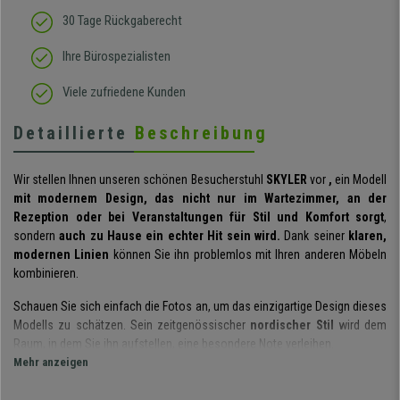
30 Tage Rückgaberecht
Ihre Bürospezialisten
Viele zufriedene Kunden
Detaillierte
Beschreibung
Wir stellen Ihnen unseren schönen Besucherstuhl
SKYLER
vor
,
ein Modell
mit modernem Design, das nicht nur im Wartezimmer, an der
Rezeption oder bei Veranstaltungen für Stil und Komfort sorgt
,
sondern
auch zu Hause ein echter Hit sein wird.
Dank seiner
klaren,
modernen Linien
können Sie ihn problemlos mit Ihren anderen Möbeln
kombinieren.
Schauen Sie sich einfach die Fotos an, um das einzigartige Design dieses
Modells zu schätzen. Sein zeitgenössischer
nordischer Stil
wird dem
Raum, in dem Sie ihn aufstellen, eine besondere Note verleihen.
Mehr anzeigen
Der Sitz ist auf einem verstärkten Gestell montiert und
weich gepolstert
,
um den nötigen Komfort zu bieten. Die Polsterung besteht aus
Stoff
, der