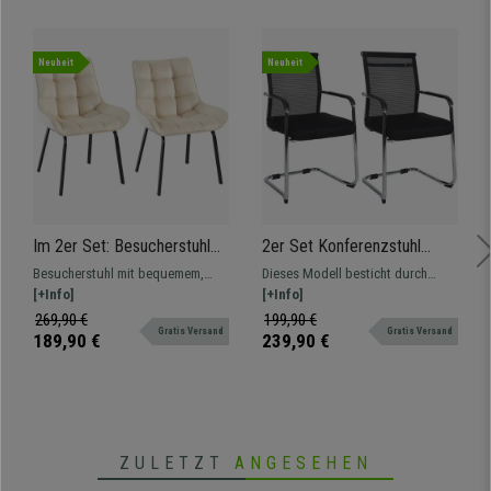
Neuheit
Neuheit
Im 2er Set: Besucherstuhl
2er Set Konferenzstuhl
MAMBO, bequem
ORES, verchromtes Gestell,
Besucherstuhl mit bequemem,
Dieses Modell besticht durch
gepolstert, schwarze
atmungsaktiver Netzstoff,
elegantem und zeitlosem Design.
[+Info]
Design, Komfort und
[+Info]
Stuhlbeine, Samtbezug,
Farbe Schwarz
Mit Samtbezug in verschiedenen
Funktionstüchtigkeit, 4-Fußgestell
269,90 €
199,90 €
Farbe Creme
Gratis Versand
Gratis Versand
Farben.
aus Metall, in verschiedenen
189,90 €
239,90 €
Versionen und Farben.
ZULETZT
ANGESEHEN