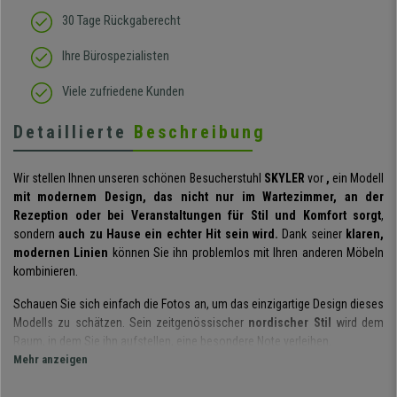
30 Tage Rückgaberecht
Ihre Bürospezialisten
Viele zufriedene Kunden
Detaillierte
Beschreibung
Wir stellen Ihnen unseren schönen Besucherstuhl
SKYLER
vor
,
ein Modell
mit modernem Design, das nicht nur im Wartezimmer, an der
Rezeption oder bei Veranstaltungen für Stil und Komfort sorgt
,
sondern
auch zu Hause ein echter Hit sein wird.
Dank seiner
klaren,
modernen Linien
können Sie ihn problemlos mit Ihren anderen Möbeln
kombinieren.
Schauen Sie sich einfach die Fotos an, um das einzigartige Design dieses
Modells zu schätzen. Sein zeitgenössischer
nordischer Stil
wird dem
Raum, in dem Sie ihn aufstellen, eine besondere Note verleihen.
Mehr anzeigen
Der Sitz ist auf einem verstärkten Gestell montiert und
weich gepolstert
,
um den nötigen Komfort zu bieten. Die Polsterung besteht aus
Stoff
, der