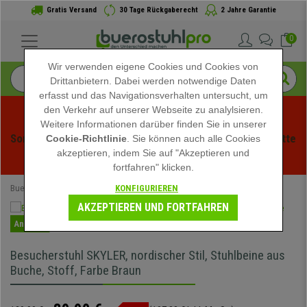
Gratis Versand
30 Tage Rückgaberecht
2 Jahre Garantie
0
Wir verwenden eigene Cookies und Cookies von
Drittanbietern. Dabei werden notwendige Daten
erfasst und das Navigationsverhalten untersucht, um
den Verkehr auf unserer Webseite zu analylsieren.
Weitere Informationen darüber finden Sie in unserer
Sommerschlussverauf bei buerstuhlpro! Exklusive Rabatte 
Cookie-Richtlinie
. Sie können auch alle Cookies
akzeptieren, indem Sie auf "Akzeptieren und
für kurze Zeit - 
Aktion ansehen
 -
fortfahren" klicken.
KONFIGURIEREN
Buerostuhlpro
Büromöbel
Besucherstühle
AKZEPTIEREN UND FORTFAHREN
Angebot
Besucherstuhl SKYLER, nordischer Stil, Stuhlbeine aus
Buche, Stoff, Farbe Braun