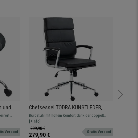
h und
Chefsessel TODRA KUNSTLEDER,
Gaming
klassisches modernes Design, sehr
Rennsi
omfort
Bürostuhl mit hohem Komfort dank der doppelt
Gamingstu
bequem, Farbe Schwarz
und Ne
it weichem
gepolsterten Rückenlehne. Sehr attraktives
[+Info]
Ausgezeic
[+Info]
klassisches Design, Bezug aus Stoff oder
feinstes 
399,90 €
189,90 
tis Versand
Gratis Versand
Kunstleder
279,90 €
129,90