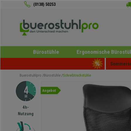
(0138) 50253
Bürostühle
Ergonomische Bürostü
Sommersch
Buerostuhlpro
Bürostühle
Schreibtischstühle
Angebot
4h-
Nutzung