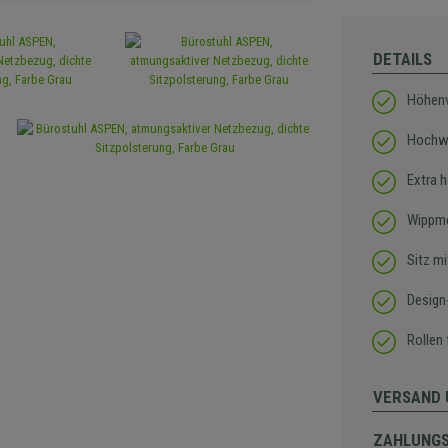
DETAILS
Höhenve
Hochwe
Extra 
Wippm
Sitz m
Design
Rollen 
VERSAND 
ZAHLUNG