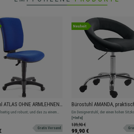
Neuheit
hl ATLAS OHNE ARMLEHNEN
Bürostuhl AMANDA, praktisc
erstellbare Rückenlehne,
modern, elegantes Design,
lseitig und robust; und das zu einem
Ein Designerstuhl, der einen hohen Sitzk
lsterung, Farbe Blau
Samtbezug, Farbe Schwarz
n Preis. Dieses Modell ist in
garantiert. Großzügig gepolstert und m
[+Info]
en Endfertigungen und Farben erhältlich.
Samtbezug.
139,90 €
Gratis Versand
Gra
€
99,90 €