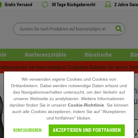
Gratis Versand
30 Tage Rückgaberecht
2 Jahre Gara
hle
Konferenzstühle
Bürotische
Bü
lussverauf bei buerstuhlpro! Exklusive Rabatte für kurze Zeit 
Wir verwenden eigene Cookies und Cookies von
Drittanbietern. Dabei werden notwendige Daten erfasst und
Bürostuh
das Navigationsverhalten untersucht, um den Verkehr auf
Netzbezug
unserer Webseite zu analylsieren. Weitere Informationen
darüber finden Sie in unserer
Cookie-Richtlinie
. Sie können
Grau
auch alle Cookies akzeptieren, indem Sie auf "Akzeptieren
und fortfahren" klicken.
AKZEPTIEREN UND FORTFAHREN
99,
KONFIGURIEREN
169,90 €