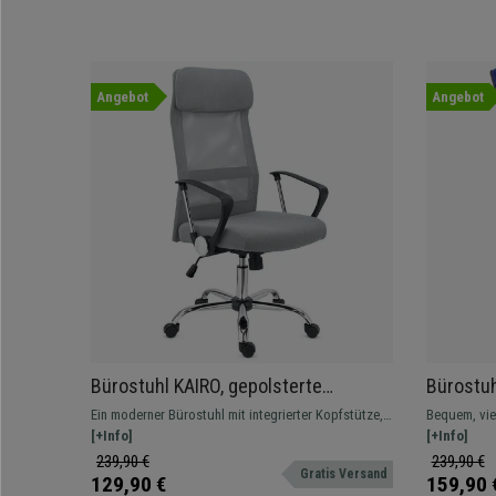
Angebot
Angebot
Bürostuhl KAIRO, gepolsterte
Bürostu
Kopfstütze, exklusives Metallgestell,
STOFF, v
Ein moderner Bürostuhl mit integrierter Kopfstütze,
Bequem, vie
Farbe Grau
dicke Po
Lordosenstütze und besonders dichter Polsterung.
[+Info]
unschlagbare
[+Info]
Jetzt zum Bestpreis!
verschieden
239,90 €
239,90 €
Gratis Versand
129,90 €
159,90 