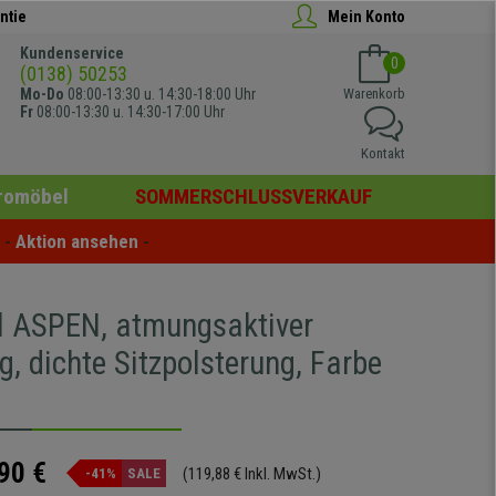
ntie
Mein Konto
Kundenservice
0
(0138) 50253
Mo-Do
08:00-13:30 u. 14:30-18:00 Uhr
Warenkorb
Fr
08:00-13:30 u. 14:30-17:00 Uhr
Kontakt
romöbel
SOMMERSCHLUSSVERKAUF
- 
Aktion ansehen
 -
l ASPEN, atmungsaktiver
, dichte Sitzpolsterung, Farbe
90 €
(119,88 € Inkl. MwSt.)
-41%
SALE