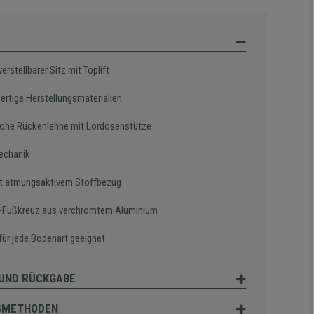
rstellbarer Sitz mit Toplift
rtige Herstellungsmaterialien
hohe Rückenlehne mit Lordosenstütze
echanik
it atmungsaktivem Stoffbezug
-Fußkreuz aus verchromtem Aluminium
für jede Bodenart geeignet
UND RÜCKGABE
SMETHODEN