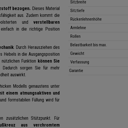
Sitzbreite
zstoff bezogen.
Dieses Material
Sitztiefe
dsfähigkeit aus. Zudem kommt die
Rückenlehnenhöhe
epolsterten und
verstellbaren
Armlehne
einfach in die richtige Position
Rollen
Belastbarkeit bis max.
echanik
. Durch Herausziehen des
Gewicht
es Hebels in die Ausgangsposition
r nützlichen Funktion
können Sie
Verfassung
. Dadurch sorgen Sie für mehr
Garantie
dheit auswirkt.
hicken Modells genaustens unter
mit einem
atmungsaktiven und
nd formstabilen Füllung wird für
n zusätzlichen Stützpunkt. Für
ußkreuz aus verchromtem