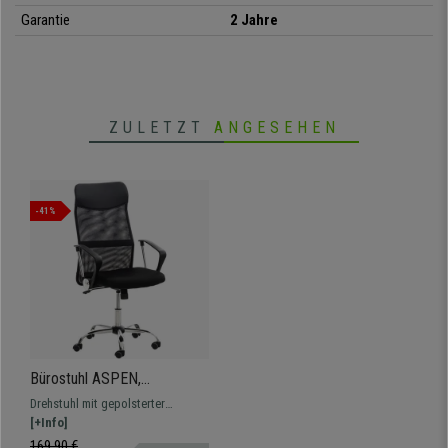
Garantie
2 Jahre
ZULETZT
ANGESEHEN
-41%
Bürostuhl ASPEN,
atmungsaktiver Netzbezug,
Drehstuhl mit gepolsterter
dichte Sitzpolsterung, Farbe
Sitzfläche, atmungsaktivem
[+Info]
Schwarz
Stoffbezug und hoher
169,90 €