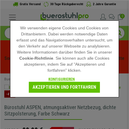
Gratis Versand
30 Tage Rückgaberecht
2 Jahre Garantie
0
Wir verwenden eigene Cookies und Cookies von
Drittanbietern. Dabei werden notwendige Daten
erfasst und das Navigationsverhalten untersucht, um
den Verkehr auf unserer Webseite zu analylsieren.
Weitere Informationen darüber finden Sie in unserer
Sommerschlussverauf bei buerstuhlpro! Exklusive Rabatte 
Cookie-Richtlinie
. Sie können auch alle Cookies
akzeptieren, indem Sie auf "Akzeptieren und
für kurze Zeit - 
Aktion ansehen
 -
fortfahren" klicken.
KONFIGURIEREN
Buerostuhlpro
Bürostühle
Schreibtischstühle
AKZEPTIEREN UND FORTFAHREN
-41%
Bürostuhl ASPEN, atmungsaktiver Netzbezug, dichte
Sitzpolsterung, Farbe Schwarz