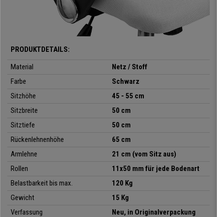
haben.
Wir bieten Ihnen hier einen sehr robusten und komfortablen Bürostuhl aus
hochwertigen Materialien.
Jetzt
auf buerostuhlpro zum
Spitzenpreis,
mit kostenlosem Versand bis direkt vor Ihre Tür, der
PRODUKTDETAILS:
umfassendsten Garantie und dem besten Kundenservice.
Material
Netz / Stoff
Farbe
Schwarz
-
Sitz mit Höhenverstellung Toplift
- Erstklassige Materialien
Sitzhöhe
45 - 55 cm
-
Sitzfläche mit hochwertigem Stoffbezug
Sitzbreite
50 cm
- Rückenlehne mit atmungsaktivem Netzbezug
-
Wippmechanismus
Sitztiefe
50 cm
- Robustes Fußkreuz aus verchromtem Aluminium
Rückenlehnenhöhe
65 cm
-
Rollen für alle Bodenarten (Parkett, Fliesen usw.)
Armlehne
21 cm (vom Sitz aus)
Rollen
11x50 mm für jede Bodenart
Belastbarkeit bis max.
120 Kg
Gewicht
15 Kg
Verfassung
Neu, in Originalverpackung